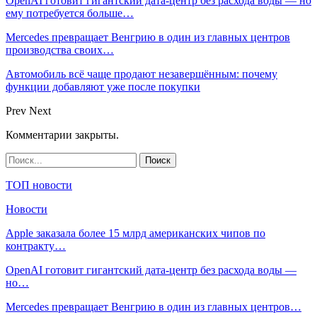
OpenAI готовит гигантский дата-центр без расхода воды — но
ему потребуется больше…
Mercedes превращает Венгрию в один из главных центров
производства своих…
Автомобиль всё чаще продают незавершённым: почему
функции добавляют уже после покупки
Prev
Next
Комментарии закрыты.
ТОП новости
Новости
Apple заказала более 15 млрд американских чипов по
контракту…
OpenAI готовит гигантский дата-центр без расхода воды —
но…
Mercedes превращает Венгрию в один из главных центров…