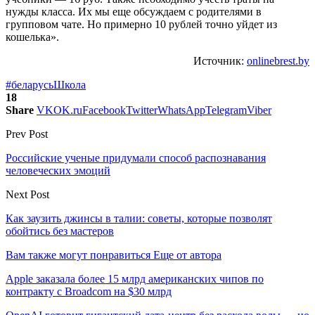
нужды класса. Их мы еще обсуждаем с родителями в
групповом чате. Но примерно 10 рублей точно уйдет из
кошелька».
Источник:
onlinebrest.by
#беларусь
Школа
18
Share
VK
OK.ru
Facebook
Twitter
WhatsApp
Telegram
Viber
Prev Post
Российские ученые придумали способ распознавания
человеческих эмоций
Next Post
Как заузить джинсы в талии: советы, которые позволят
обойтись без мастеров
Вам также могут понравиться
Еще от автора
Apple заказала более 15 млрд американских чипов по
контракту с Broadcom на $30 млрд