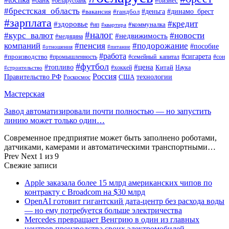
#бизнес
#беларусбанк
#брестская_область
#деньга
#динамо_брест
#вакансия
#гандбол
#зарплата
#кредит
#здоровье
#коммуналка
#ип
#квартира
#налог
#курс_валют
#новости
#недвижимость
#медицина
компаний
#пенсия
#подорожание
#пособие
#отношения
#питание
#работа
#производство
#сигарета
#промышленность
#семейный_капитал
#сон
#футбол
#цена
#топливо
Китай
Наука
#строительство
#хоккей
Россия
Правительство РФ
США
технологии
Роскосмос
Мастерская
Завод автоматизировали почти полностью — но запустить
линию может только один…
Современное предприятие может быть заполнено роботами,
датчиками, камерами и автоматическими транспортными…
Prev
Next
1 из 9
Свежие записи
Apple заказала более 15 млрд американских чипов по
контракту с Broadcom на $30 млрд
OpenAI готовит гигантский дата-центр без расхода воды
— но ему потребуется больше электричества
Mercedes превращает Венгрию в один из главных
центров производства своих электромобилей