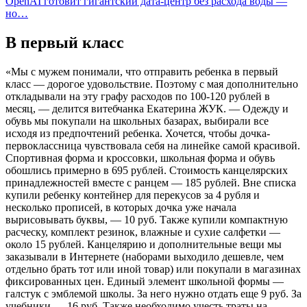
OpenAI готовит гигантский дата-центр без расхода воды —
но…
В первый класс
«Мы с мужем понимали, что отправить ребенка в первый
класс — дорогое удовольствие. Поэтому с мая дополнительно
откладывали на эту графу расходов по 100-120 рублей в
месяц, — делится витебчанка Екатерина ЖУК. — Одежду и
обувь мы покупали на школьных базарах, выбирали все
исходя из предпочтений ребенка. Хочется, чтобы дочка-
первоклассница чувствовала себя на линейке самой красивой.
Спортивная форма и кроссовки, школьная форма и обувь
обошлись примерно в 695 рублей. Стоимость канцелярских
принадлежностей вместе с ранцем — 185 рублей. Вне списка
купили ребенку контейнер для перекусов за 4 рубля и
несколько прописей, в которых дочка уже начала
вырисовывать буквы, — 10 руб. Также купили компактную
расческу, комплект резинок, влажные и сухие салфетки —
около 15 рублей. Канцелярию и дополнительные вещи мы
заказывали в Интернете (наборами выходило дешевле, чем
отдельно брать тот или иной товар) или покупали в магазинах
фиксированных цен. Единый элемент школьной формы —
галстук с эмблемой школы. За него нужно отдать еще 9 руб. За
учебники — 16 руб. Также необходимо учесть траты на