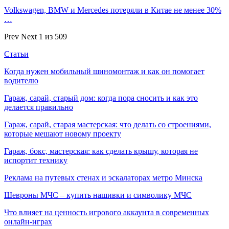
Volkswagen, BMW и Mercedes потеряли в Китае не менее 30%
…
Prev
Next
1 из 509
Статьи
Когда нужен мобильный шиномонтаж и как он помогает
водителю
Гараж, сарай, старый дом: когда пора сносить и как это
делается правильно
Гараж, сарай, старая мастерская: что делать со строениями,
которые мешают новому проекту
Гараж, бокс, мастерская: как сделать крышу, которая не
испортит технику
Реклама на путевых стенах и эскалаторах метро Минска
Шевроны МЧС – купить нашивки и символику МЧС
Что влияет на ценность игрового аккаунта в современных
онлайн-играх