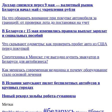
Доллар снизился перед 9 мая — валютный рынок
Беларуси начал май с укрепления рубля
На что обращать внимание при покупке автомобиля за
границей: от проверки лота до постановки на учет
В Беларуси с 15 мая изменились правила выплат зарплат
и социальных пособий
Что скрывают одометры: как проверить пробег авто из США
перед покупкой
Спецтехника в Минске: где выгодно купить эвакуатор в
Беларуси для автобизнеса?
Как менялась современная медицина и почему оборудование
стало основой лечения
В Испании запускают пилот беспилотных автобусов в
крупных городах
Новый рекорд ходьбы робота-гуманоида
Метки
#беларусь
#брест
#tochka
#банк