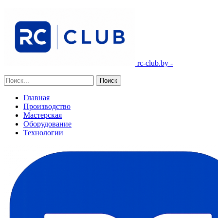
rc-club.by -
Главная
Производство
Мастерская
Оборудование
Технологии