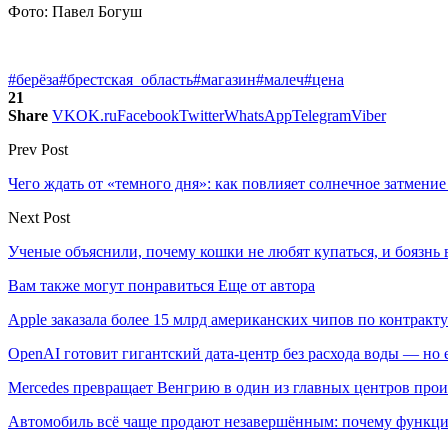
Фото: Павел Богуш
#берёза
#брестская_область
#магазин
#малеч
#цена
21
Share
VK
OK.ru
Facebook
Twitter
WhatsApp
Telegram
Viber
Prev Post
Чего ждать от «темного дня»: как повлияет солнечное затмение 
Next Post
Ученые объяснили, почему кошки не любят купаться, и боязнь 
Вам также могут понравиться
Еще от автора
Apple заказала более 15 млрд американских чипов по контракту
OpenAI готовит гигантский дата-центр без расхода воды — но
Mercedes превращает Венгрию в один из главных центров про
Автомобиль всё чаще продают незавершённым: почему функци