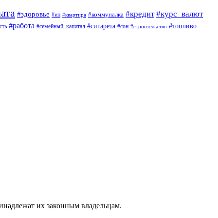
ата
#кредит
#курс_валют
#здоровье
#коммуналка
#ип
#квартира
#работа
#сигарета
#топливо
сть
#семейный_капитал
#сон
#строительство
ринадлежат их законным владельцам.