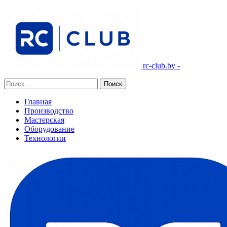
rc-club.by -
Главная
Производство
Мастерская
Оборудование
Технологии