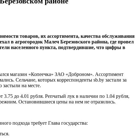
 Березовском районе
оимости товаров, их ассортимента, качества обслуживания
хал в агрогородок Малеч Березовского района, где провел
тели населенного пункта, подтвердившие, что цифры в
крылся магазин «Копеечка» ЗАО «Доброном». Ассортимент
ались. Сельчане, которых корреспонденты sb.by застали за
о застыли на месте.
3.75 до 4.01 рубля. Репчатый лук в наличии по 1.04 рубля,
 прежним. Остановившиеся цены на нем не отразились.
ого подхода требует Глава государства:
ться.