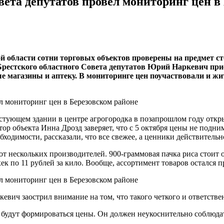
вета депутатов провел мониторинг цен в
 области сотни торговых объектов проверены на предмет ст
Брестского областного Совета депутатов Юрий Наркевич прие
 магазины и аптеку. В мониторинге цен поучаствовали и жи
пустующем здании в центре агрогородка в позапрошлом году от
ор объекта Инна Дрозд заверяет, что с 5 октября цены не подним
бходимости, рассказали, что все свежее, а ценники действительн
 нескольких производителей. 900-граммовая пачка риса стоит от 
хек по 11 рублей за кило. Вообще, ассортимент товаров остался
ич заострил внимание на том, что такого четкого и ответственн
у будут формироваться цены. Он должен неукоснительно соблюда