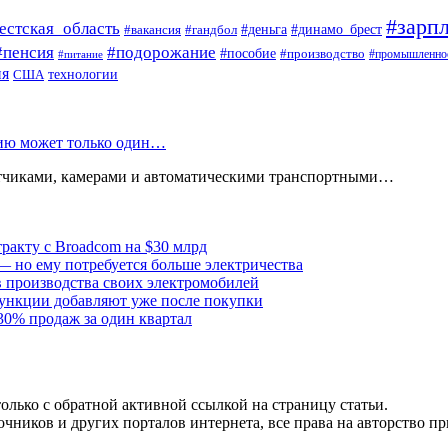
#зарпл
естская_область
#деньга
#динамо_брест
#вакансия
#гандбол
#пенсия
#подорожание
#пособие
#производство
#промышленно
#питание
ия
США
технологии
нию может только один…
атчиками, камерами и автоматическими транспортными…
тракту с Broadcom на $30 млрд
— но ему потребуется больше электричества
в производства своих электромобилей
ункции добавляют уже после покупки
30% продаж за один квартал
олько с обратной активной ссылкой на страницу статьи.
чников и других порталов интернета, все права на авторство п