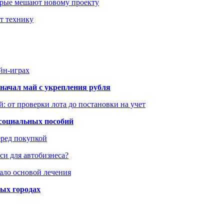
оторые мешают новому проекту
ит технику
йн-играх
начал май с укрепления рубля
: от проверки лота до постановки на учет
 социальных пособий
еред покупкой
си для автобизнеса?
ало основой лечения
ных городах