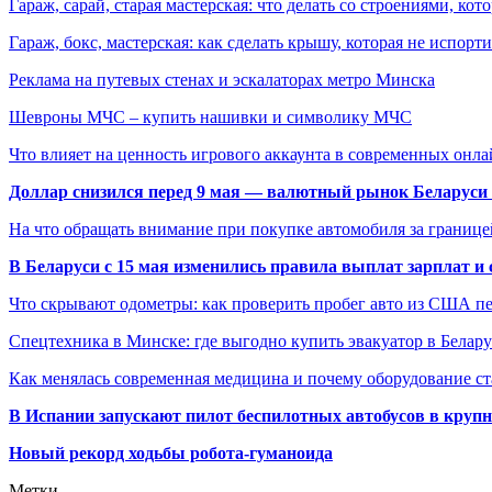
Гараж, сарай, старая мастерская: что делать со строениями, к
Гараж, бокс, мастерская: как сделать крышу, которая не испорт
Реклама на путевых стенах и эскалаторах метро Минска
Шевроны МЧС – купить нашивки и символику МЧС
Что влияет на ценность игрового аккаунта в современных онла
Доллар снизился перед 9 мая — валютный рынок Беларуси 
На что обращать внимание при покупке автомобиля за границей
В Беларуси с 15 мая изменились правила выплат зарплат и
Что скрывают одометры: как проверить пробег авто из США п
Спецтехника в Минске: где выгодно купить эвакуатор в Белару
Как менялась современная медицина и почему оборудование ст
В Испании запускают пилот беспилотных автобусов в круп
Новый рекорд ходьбы робота-гуманоида
Метки