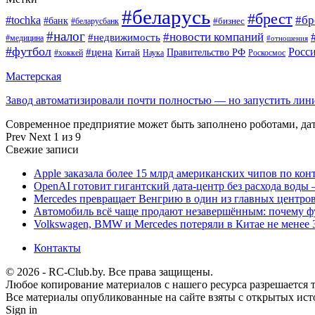
#беларусь
#брест
#tochka
#бр
#банк
#бизнес
#беларусбанк
#налог
#новости компаний
#недвижимость
#медицина
#отношения
#футбол
Росс
#цена
Правительство РФ
Китай
Наука
Роскосмос
#хоккей
Мастерская
Завод автоматизировали почти полностью — но запустить ли
Современное предприятие может быть заполнено роботами, д
Prev
Next
1 из 9
Свежие записи
Apple заказала более 15 млрд американских чипов по кон
OpenAI готовит гигантский дата-центр без расхода воды 
Mercedes превращает Венгрию в один из главных центро
Автомобиль всё чаще продают незавершённым: почему ф
Volkswagen, BMW и Mercedes потеряли в Китае не менее 
Контакты
© 2026 - RC-Club.by. Все права защищены.
Любое копирование материалов с нашего ресурса разрешается т
Все материалы опубликованные на сайте взяты с открытых исто
Sign in