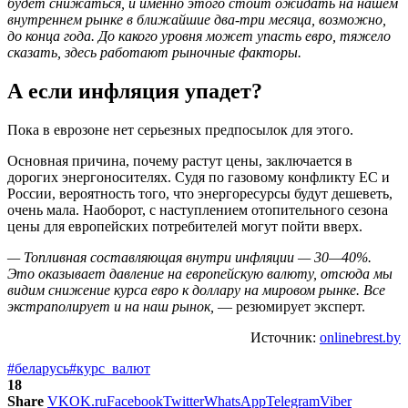
будет снижаться, и именно этого стоит ожидать на нашем
внутреннем рынке в ближайшие два-три месяца, возможно,
до конца года. До какого уровня может упасть евро, тяжело
сказать, здесь работают рыночные факторы.
А если инфляция упадет?
Пока в еврозоне нет серьезных предпосылок для этого.
Основная причина, почему растут цены, заключается в
дорогих энергоносителях. Судя по газовому конфликту ЕС и
России, вероятность того, что энергоресурсы будут дешеветь,
очень мала. Наоборот, с наступлением отопительного сезона
цены для европейских потребителей могут пойти вверх.
— Топливная составляющая внутри инфляции — 30—40%.
Это оказывает давление на европейскую валюту, отсюда мы
видим снижение курса евро к доллару на мировом рынке. Все
экстраполирует и на наш рынок,
— резюмирует эксперт.
Источник:
onlinebrest.by
#беларусь
#курс_валют
18
Share
VK
OK.ru
Facebook
Twitter
WhatsApp
Telegram
Viber