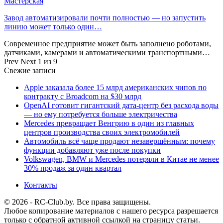
Мастерская
Завод автоматизировали почти полностью — но запустить
линию может только один…
Современное предприятие может быть заполнено роботами,
датчиками, камерами и автоматическими транспортными…
Prev
Next
1 из 9
Свежие записи
Apple заказала более 15 млрд американских чипов по
контракту с Broadcom на $30 млрд
OpenAI готовит гигантский дата-центр без расхода воды
— но ему потребуется больше электричества
Mercedes превращает Венгрию в один из главных
центров производства своих электромобилей
Автомобиль всё чаще продают незавершённым: почему
функции добавляют уже после покупки
Volkswagen, BMW и Mercedes потеряли в Китае не менее
30% продаж за один квартал
Контакты
© 2026 - RC-Club.by. Все права защищены.
Любое копирование материалов с нашего ресурса разрешается
только с обратной активной ссылкой на страницу статьи.