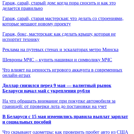
Гараж, сарай, старый дом: когда пора сносить и как это
делается правильно
Гараж, сарай, старая мастерская: что делать со строениями,
которые мешают новому проекту
Гараж, бокс, мастерская: как сделать крышу, которая не
испортит технику
Реклама на путевых стенах и эскалаторах метро Минска
Шевроны МЧС – купить нашивки и символику МЧС
Что влияет на ценность игрового аккаунта в современных
онлайн-играх
Доллар снизился перед 9 мая — валютный рынок
Беларуси начал май с укрепления рубля
На что обращать внимание при покупке автомобиля за
границей: от проверки лота до постановки на учет
В Беларуси с 15 мая изменились правила выплат зарплат
и социальных пособий
Что скрывают одометры: как проверить пробег авто из США