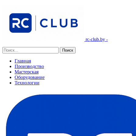
rc-club.by -
Главная
Производство
Мастерская
Оборудование
Технологии