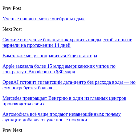
Prev Post
Ученые нашли в мозге «нейроны еды»
Next Post
Свежие и вкусные бананы: как хранить плоды, чтобы они не
чернели на протяжении 14 дней
Вам также могут понравиться
Еще от автора
Apple заказала более 15 млрд американских чипов по
контракту с Broadcom на $30 млрд
OpenAI готовит гигантский дата-центр без расхода воды — но
ему потребуется больше…
Mercedes превращает Венгрию в один из главных центров
производства своих…
Автомобиль всё чаще продают незавершённым: почему
функции добавляют уже после покупки
Prev
Next