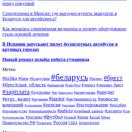
перед покупкой
Спецтехника в Минске: где выгодно купить эвакуатор в
Беларуси для автобизнеса?
Как менялась современная медицина и почему оборудование
стало основой лечения
В Испании запускают пилот беспилотных автобусов в
крупных городах
Новый рекорд ходьбы робота-гуманоида
Метки
#беларусь
#брест
#tochka
#банк
#бизнес
#беларусбанк
#брестская_область
#деньга
#динамо_брест
#вакансия
#гандбол
#зарплата
#кредит
#здоровье
#коммуналка
#ип
#квартира
#налог
#курс_валют
#новости
#недвижимость
#медицина
компаний
#пенсия
#подорожание
#пособие
#отношения
#питание
#работа
#производство
#сигарета
#промышленность
#семейный_капитал
#сон
#футбол
#цена
#топливо
Китай
Наука
#строительство
#хоккей
Россия
Правительство РФ
США
технологии
Роскосмос