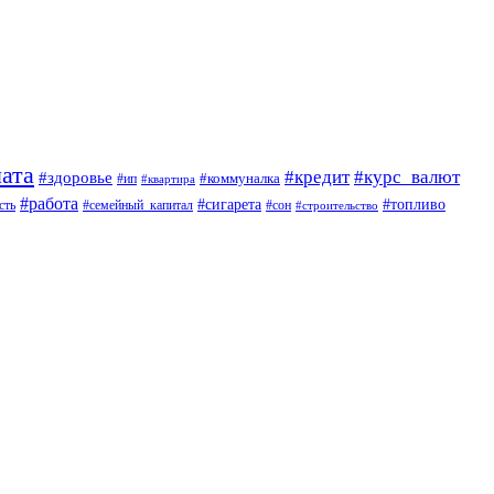
ата
#кредит
#курс_валют
#здоровье
#коммуналка
#ип
#квартира
#работа
#сигарета
#топливо
сть
#семейный_капитал
#сон
#строительство