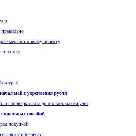
елю
я правильно
оторые мешают новому проекту
ит технику
йн-играх
начал май с укрепления рубля
: от проверки лота до постановки на учет
 социальных пособий
еред покупкой
си для автобизнеса?