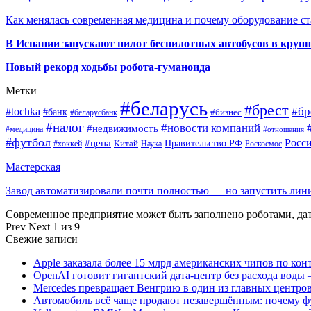
Как менялась современная медицина и почему оборудование ст
В Испании запускают пилот беспилотных автобусов в круп
Новый рекорд ходьбы робота-гуманоида
Метки
#беларусь
#брест
#tochka
#бр
#банк
#бизнес
#беларусбанк
#налог
#новости компаний
#недвижимость
#медицина
#отношения
#футбол
Росс
#цена
Правительство РФ
Китай
Наука
Роскосмос
#хоккей
Мастерская
Завод автоматизировали почти полностью — но запустить ли
Современное предприятие может быть заполнено роботами, д
Prev
Next
1 из 9
Свежие записи
Apple заказала более 15 млрд американских чипов по кон
OpenAI готовит гигантский дата-центр без расхода воды 
Mercedes превращает Венгрию в один из главных центро
Автомобиль всё чаще продают незавершённым: почему ф