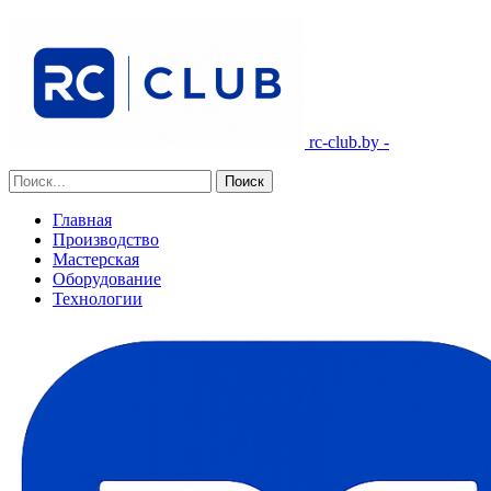
rc-club.by -
Главная
Производство
Мастерская
Оборудование
Технологии