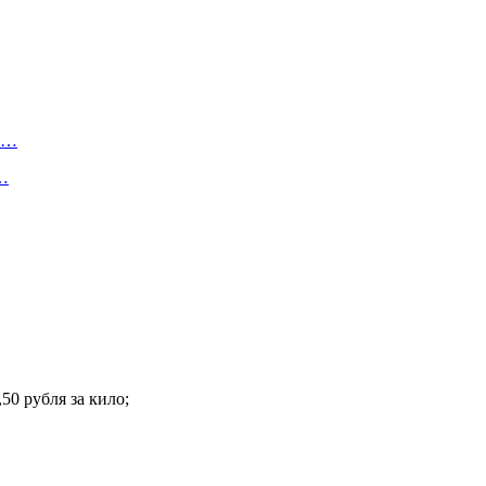
ту…
о…
50 рубля за кило;