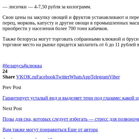
— лисички — 4-7,50 рубля за килограмм.
Свои цены на закупку овощей и фруктов устанавливают и пер
перец, морковь, капусту и другие овощи в промышленных масшта
приобрести у населения более 700 тонн кабачков.
Также белорусы могут торговать собранными клюквой и брусник
торговое место на рынке придется заплатить от 6 до 11 рублей 
#беларусь
#клюква
24
Share
VK
OK.ru
Facebook
Twitter
WhatsApp
Telegram
Viber
Prev Post
Гарантирует усталый вид и выделяет тени под глазами: какой ц
Next Post
Позы для сна, которых следует избегать — стресс для позвоноч
Вам также могут понравиться
Еще от автора