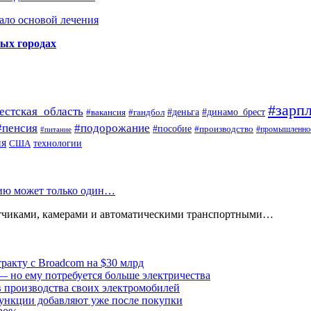
ало основой лечения
ных городах
#зарпл
естская_область
#деньга
#динамо_брест
#вакансия
#гандбол
#пенсия
#подорожание
#пособие
#производство
#промышленно
#питание
ия
США
технологии
нию может только один…
атчиками, камерами и автоматическими транспортными…
тракту с Broadcom на $30 млрд
— но ему потребуется больше электричества
в производства своих электромобилей
ункции добавляют уже после покупки