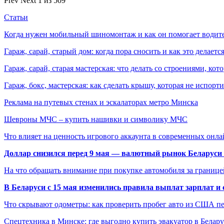
Prev
Next
1 из 509
Статьи
Когда нужен мобильный шиномонтаж и как он помогает водит
Гараж, сарай, старый дом: когда пора сносить и как это делаетс
Гараж, сарай, старая мастерская: что делать со строениями, к
Гараж, бокс, мастерская: как сделать крышу, которая не испорт
Реклама на путевых стенах и эскалаторах метро Минска
Шевроны МЧС – купить нашивки и символику МЧС
Что влияет на ценность игрового аккаунта в современных онла
Доллар снизился перед 9 мая — валютный рынок Беларуси 
На что обращать внимание при покупке автомобиля за границей
В Беларуси с 15 мая изменились правила выплат зарплат и
Что скрывают одометры: как проверить пробег авто из США п
Спецтехника в Минске: где выгодно купить эвакуатор в Белару