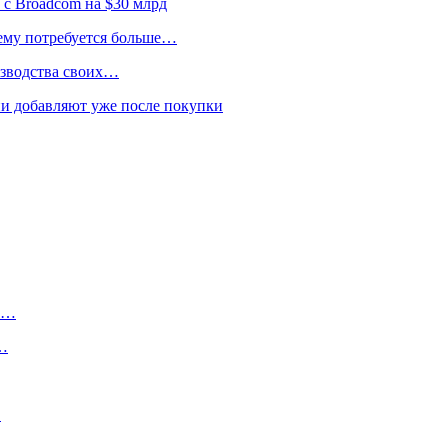
 с Broadcom на $30 млрд
 ему потребуется больше…
изводства своих…
и добавляют уже после покупки
ту…
о…
…