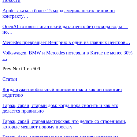
Новости
Apple заказала более 15 млрд американских чипов по
контракту…
OpenAI готовит гигантский дата-центр без расхода воды —
но…
Mercedes превращает Венгрию в один из главных центров…
Volkswagen, BMW и Mercedes потеряли в Китае не менее 30%
…
Prev
Next
1 из 509
Статьи
Когда нужен мобильный шиномонтаж и как он помогает
водителю
Гараж, сарай, старый дом: когда пора сносить и как это
делается правильно
Гараж, сарай, старая мастерская: что делать со строениями,
которые мешают новому проекту