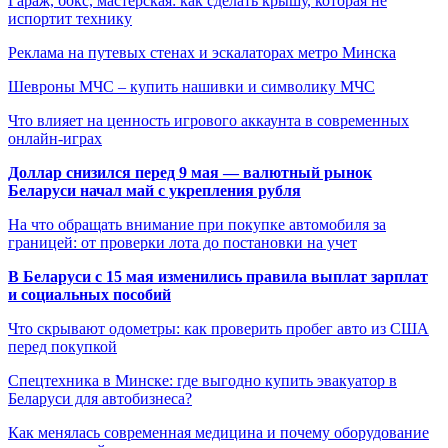
Гараж, бокс, мастерская: как сделать крышу, которая не
испортит технику
Реклама на путевых стенах и эскалаторах метро Минска
Шевроны МЧС – купить нашивки и символику МЧС
Что влияет на ценность игрового аккаунта в современных
онлайн-играх
Доллар снизился перед 9 мая — валютный рынок
Беларуси начал май с укрепления рубля
На что обращать внимание при покупке автомобиля за
границей: от проверки лота до постановки на учет
В Беларуси с 15 мая изменились правила выплат зарплат
и социальных пособий
Что скрывают одометры: как проверить пробег авто из США
перед покупкой
Спецтехника в Минске: где выгодно купить эвакуатор в
Беларуси для автобизнеса?
Как менялась современная медицина и почему оборудование