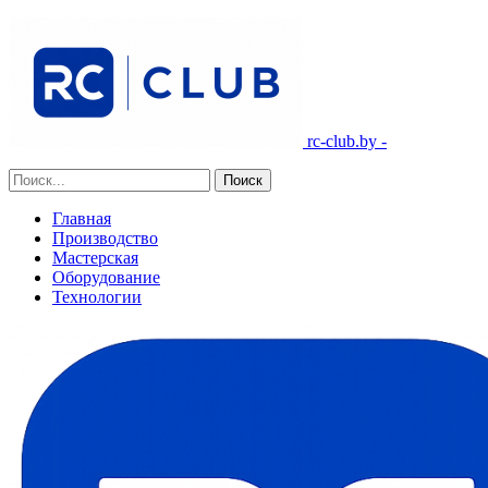
rc-club.by -
Главная
Производство
Мастерская
Оборудование
Технологии