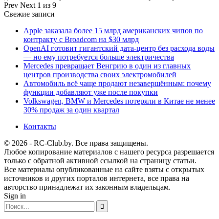
Prev
Next
1 из 9
Свежие записи
Apple заказала более 15 млрд американских чипов по
контракту с Broadcom на $30 млрд
OpenAI готовит гигантский дата-центр без расхода воды
— но ему потребуется больше электричества
Mercedes превращает Венгрию в один из главных
центров производства своих электромобилей
Автомобиль всё чаще продают незавершённым: почему
функции добавляют уже после покупки
Volkswagen, BMW и Mercedes потеряли в Китае не менее
30% продаж за один квартал
Контакты
© 2026 - RC-Club.by. Все права защищены.
Любое копирование материалов с нашего ресурса разрешается
только с обратной активной ссылкой на страницу статьи.
Все материалы опубликованные на сайте взяты с открытых
источников и других порталов интернета, все права на
авторство принадлежат их законным владельцам.
Sign in