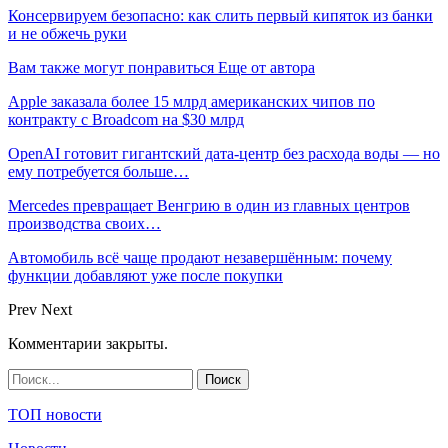
Консервируем безопасно: как слить первый кипяток из банки
и не обжечь руки
Вам также могут понравиться
Еще от автора
Apple заказала более 15 млрд американских чипов по
контракту с Broadcom на $30 млрд
OpenAI готовит гигантский дата-центр без расхода воды — но
ему потребуется больше…
Mercedes превращает Венгрию в один из главных центров
производства своих…
Автомобиль всё чаще продают незавершённым: почему
функции добавляют уже после покупки
Prev
Next
Комментарии закрыты.
ТОП новости