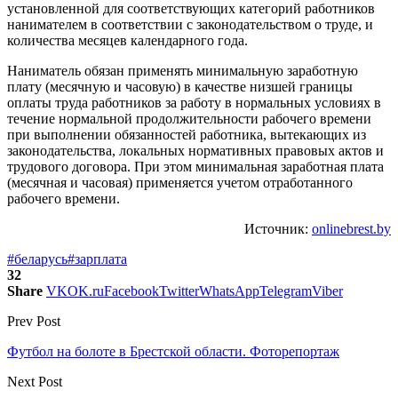
установленной для соответствующих категорий работников
нанимателем в соответствии с законодательством о труде, и
количества месяцев календарного года.
Наниматель обязан применять минимальную заработную
плату (месячную и часовую) в качестве низшей границы
оплаты труда работников за работу в нормальных условиях в
течение нормальной продолжительности рабочего времени
при выполнении обязанностей работника, вытекающих из
законодательства, локальных нормативных правовых актов и
трудового договора. При этом минимальная заработная плата
(месячная и часовая) применяется учетом отработанного
рабочего времени.
Источник:
onlinebrest.by
#беларусь
#зарплата
32
Share
VK
OK.ru
Facebook
Twitter
WhatsApp
Telegram
Viber
Prev Post
Футбол на болоте в Брестской области. Фоторепортаж
Next Post