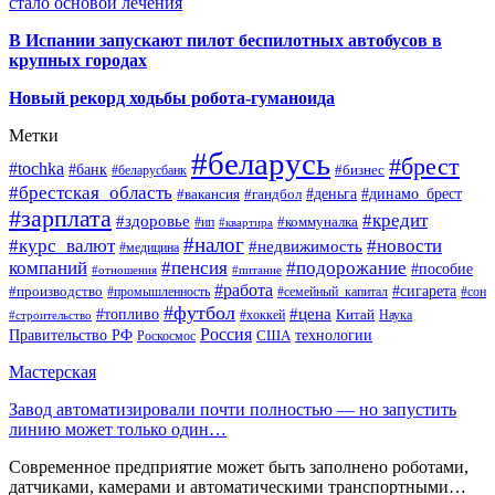
стало основой лечения
В Испании запускают пилот беспилотных автобусов в
крупных городах
Новый рекорд ходьбы робота-гуманоида
Метки
#беларусь
#брест
#tochka
#банк
#бизнес
#беларусбанк
#брестская_область
#деньга
#динамо_брест
#вакансия
#гандбол
#зарплата
#кредит
#здоровье
#коммуналка
#ип
#квартира
#налог
#курс_валют
#новости
#недвижимость
#медицина
компаний
#пенсия
#подорожание
#пособие
#отношения
#питание
#работа
#производство
#сигарета
#промышленность
#семейный_капитал
#сон
#футбол
#цена
#топливо
Китай
Наука
#строительство
#хоккей
Россия
Правительство РФ
США
технологии
Роскосмос
Мастерская
Завод автоматизировали почти полностью — но запустить
линию может только один…
Современное предприятие может быть заполнено роботами,
датчиками, камерами и автоматическими транспортными…