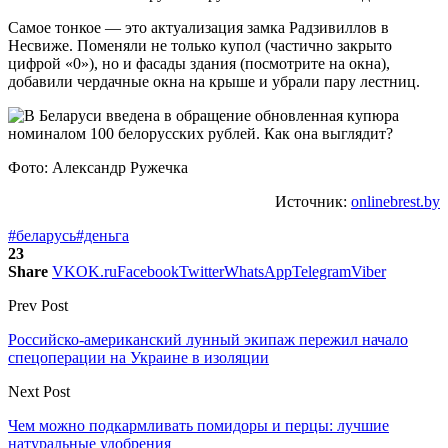
Самое тонкое — это актуализация замка Радзивиллов в
Несвиже. Поменяли не только купол (частично закрыто
цифрой «0»), но и фасады здания (посмотрите на окна),
добавили чердачные окна на крыше и убрали пару лестниц.
Фото: Александр Ружечка
Источник:
onlinebrest.by
#беларусь
#деньга
23
Share
VK
OK.ru
Facebook
Twitter
WhatsApp
Telegram
Viber
Prev Post
Российско-американский лунный экипаж пережил начало
спецоперации на Украине в изоляции
Next Post
Чем можно подкармливать помидоры и перцы: лучшие
натуральные удобрения