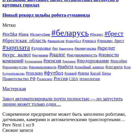
крупных городах
Новый рекорд ходьбы робота-гуманоида
Метки
#беларусь
#брест
#tochka
#банк
#бизнес
#беларусбанк
#брестская_область
#деньга
#динамо_брест
#вакансия
#гандбол
#зарплата
#кредит
#здоровье
#коммуналка
#ип
#квартира
#налог
#курс_валют
#новости
#недвижимость
#медицина
компаний
#пенсия
#подорожание
#пособие
#отношения
#питание
#работа
#производство
#сигарета
#промышленность
#семейный_капитал
#сон
#футбол
#цена
#топливо
Китай
Наука
#строительство
#хоккей
Россия
Правительство РФ
США
технологии
Роскосмос
Мастерская
Завод автоматизировали почти полностью — но запустить
линию может только один…
Современное предприятие может быть заполнено роботами,
датчиками, камерами и автоматическими транспортными…
Prev
Next
1 из 9
Свежие записи