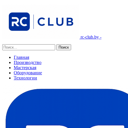
rc-club.by -
Главная
Производство
Мастерская
Оборудование
Технологии