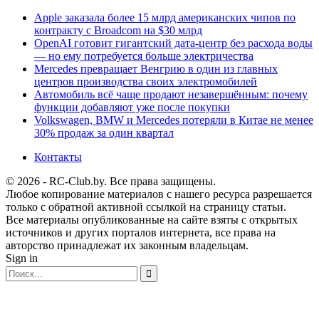
Apple заказала более 15 млрд американских чипов по
контракту с Broadcom на $30 млрд
OpenAI готовит гигантский дата-центр без расхода воды
— но ему потребуется больше электричества
Mercedes превращает Венгрию в один из главных
центров производства своих электромобилей
Автомобиль всё чаще продают незавершённым: почему
функции добавляют уже после покупки
Volkswagen, BMW и Mercedes потеряли в Китае не менее
30% продаж за один квартал
Контакты
© 2026 - RC-Club.by. Все права защищены.
Любое копирование материалов с нашего ресурса разрешается
только с обратной активной ссылкой на страницу статьи.
Все материалы опубликованные на сайте взяты с открытых
источников и других порталов интернета, все права на
авторство принадлежат их законным владельцам.
Sign in