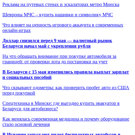
Реклама на путевых стенах и эскалаторах метро Минска
Шевроны МЧС – купить нашивки и символику МЧС
Что влияет на ценность игрового аккаунта в современных
онлайн-играх
Доллар снизился перед 9 мая — валютный рынок
Беларуси начал май с укрепления рубля
На что обращать внимание при покупке автомобиля за
границей: от проверки лота до постановки на учет
В Беларуси с 15 мая изменились правила выплат зарплат
и социальных пособий
Что скрывают одометры: как проверить пробег авто из США
перед покупкой
Спецтехника в Минске: где выгодно купить эвакуатор в
Беларуси для автобизнеса?
Как менялась современная медицина и почему оборудование
стало основой лечения
В Испании запускают пилот беспилотных автобусов в