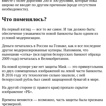
вместе с более дорогими 200 и 500 рублями, которые пока
широко не вводят по другим причинам (вроде отсутствия
необходимости).
Что поменялось?
На первый взгляд — все то же самое. И так должно быть:
обеспечение узнаваемости новой банкноты было одним из
условий модернизации.
Деньги печатались в России на Гознаке, как и все последние
другие модернизированные купюры. Напомним, что
нынешняя «сотка» (вся партия белорусских банкнот образца
2009 года) печаталась в Великобритании.
На новой купюре уже нет защиты Mask — это прямоугольник
из двух совмещенных изображений на левой части банкноты.
В 2016 году эту технологию сильно хвалили, с ней
белорусский рубль был самой защищенной бумагой в мире.
На другой стороне (с правого края) пропало скрытое
изображение «РБ».
Времена меняются — возможно, часть защиты была признана
чрезмерной.