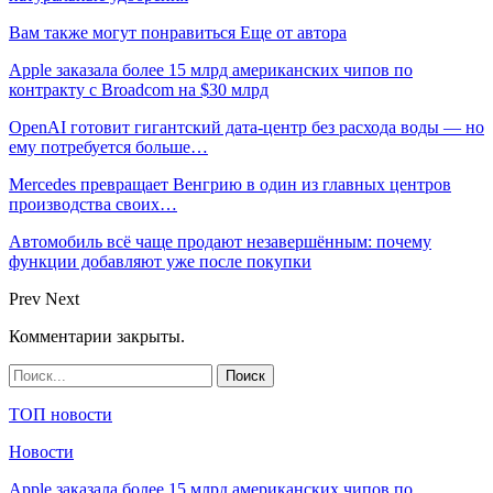
Вам также могут понравиться
Еще от автора
Apple заказала более 15 млрд американских чипов по
контракту с Broadcom на $30 млрд
OpenAI готовит гигантский дата-центр без расхода воды — но
ему потребуется больше…
Mercedes превращает Венгрию в один из главных центров
производства своих…
Автомобиль всё чаще продают незавершённым: почему
функции добавляют уже после покупки
Prev
Next
Комментарии закрыты.
ТОП новости
Новости
Apple заказала более 15 млрд американских чипов по