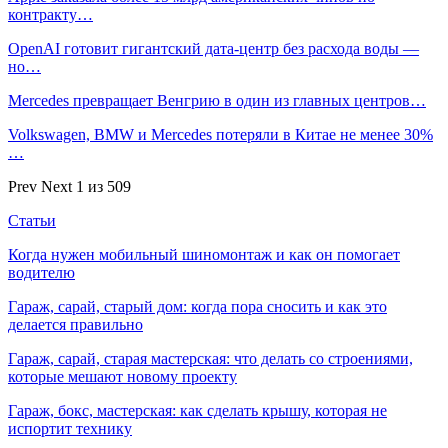
контракту…
OpenAI готовит гигантский дата-центр без расхода воды —
но…
Mercedes превращает Венгрию в один из главных центров…
Volkswagen, BMW и Mercedes потеряли в Китае не менее 30%
…
Prev
Next
1 из 509
Статьи
Когда нужен мобильный шиномонтаж и как он помогает
водителю
Гараж, сарай, старый дом: когда пора сносить и как это
делается правильно
Гараж, сарай, старая мастерская: что делать со строениями,
которые мешают новому проекту
Гараж, бокс, мастерская: как сделать крышу, которая не
испортит технику