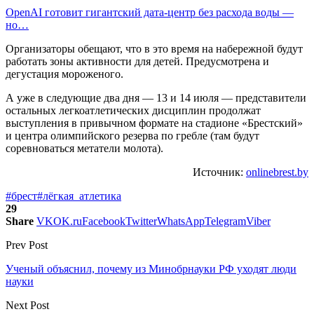
OpenAI готовит гигантский дата-центр без расхода воды —
но…
Организаторы обещают, что в это время на набережной будут
работать зоны активности для детей. Предусмотрена и
дегустация мороженого.
А уже в следующие два дня — 13 и 14 июля — представители
остальных легкоатлетических дисциплин продолжат
выступления в привычном формате на стадионе «Брестский»
и центра олимпийского резерва по гребле (там будут
соревноваться метатели молота).
Источник:
onlinebrest.by
#брест
#лёгкая_атлетика
29
Share
VK
OK.ru
Facebook
Twitter
WhatsApp
Telegram
Viber
Prev Post
Ученый объяснил, почему из Минобрнауки РФ уходят люди
науки
Next Post