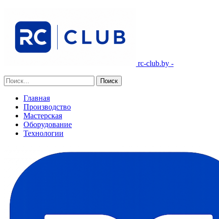
rc-club.by -
Главная
Производство
Мастерская
Оборудование
Технологии