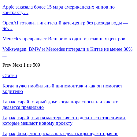
Apple заказала более 15 млрд американских чипов по
контракту…
OpenAI готовит гигантский дата-центр без расхода воды —
но…
Mercedes превращает Венгрию в один из главных центров…
Volkswagen, BMW и Mercedes потеряли в Китае не менее 30%
…
Prev
Next
1 из 509
Статьи
Когда нужен мобильный шиномонтаж и как он помогает
водителю
Гараж, сарай, старый дом: когда пора сносить и как это
делается правильно
Гараж, сарай, старая мастерская: что делать со строениями,
которые мешают новому проекту
Гараж, бокс, мастерская: как сделать крышу, которая не