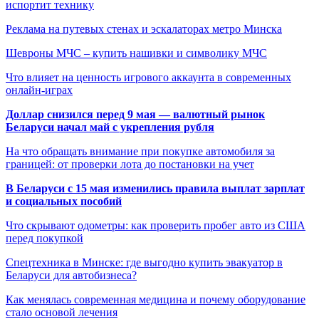
испортит технику
Реклама на путевых стенах и эскалаторах метро Минска
Шевроны МЧС – купить нашивки и символику МЧС
Что влияет на ценность игрового аккаунта в современных
онлайн-играх
Доллар снизился перед 9 мая — валютный рынок
Беларуси начал май с укрепления рубля
На что обращать внимание при покупке автомобиля за
границей: от проверки лота до постановки на учет
В Беларуси с 15 мая изменились правила выплат зарплат
и социальных пособий
Что скрывают одометры: как проверить пробег авто из США
перед покупкой
Спецтехника в Минске: где выгодно купить эвакуатор в
Беларуси для автобизнеса?
Как менялась современная медицина и почему оборудование
стало основой лечения