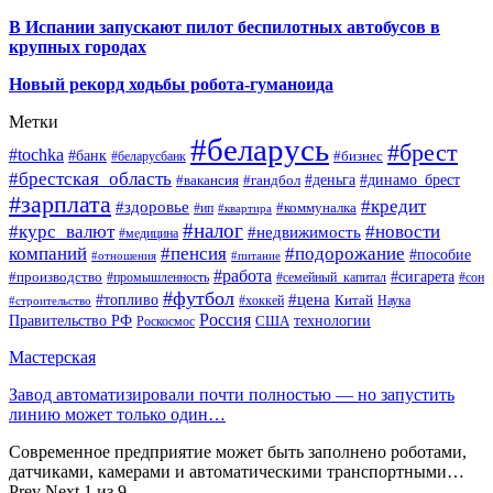
В Испании запускают пилот беспилотных автобусов в
крупных городах
Новый рекорд ходьбы робота-гуманоида
Метки
#беларусь
#брест
#tochka
#банк
#бизнес
#беларусбанк
#брестская_область
#деньга
#динамо_брест
#вакансия
#гандбол
#зарплата
#кредит
#здоровье
#коммуналка
#ип
#квартира
#налог
#курс_валют
#новости
#недвижимость
#медицина
компаний
#пенсия
#подорожание
#пособие
#отношения
#питание
#работа
#производство
#сигарета
#промышленность
#семейный_капитал
#сон
#футбол
#цена
#топливо
Китай
Наука
#строительство
#хоккей
Россия
Правительство РФ
США
технологии
Роскосмос
Мастерская
Завод автоматизировали почти полностью — но запустить
линию может только один…
Современное предприятие может быть заполнено роботами,
датчиками, камерами и автоматическими транспортными…
Prev
Next
1 из 9