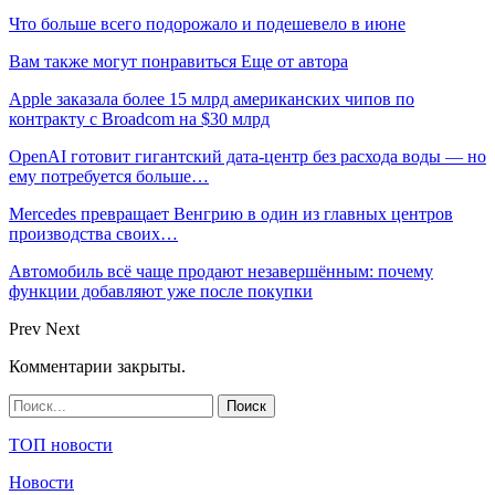
Что больше всего подорожало и подешевело в июне
Вам также могут понравиться
Еще от автора
Apple заказала более 15 млрд американских чипов по
контракту с Broadcom на $30 млрд
OpenAI готовит гигантский дата-центр без расхода воды — но
ему потребуется больше…
Mercedes превращает Венгрию в один из главных центров
производства своих…
Автомобиль всё чаще продают незавершённым: почему
функции добавляют уже после покупки
Prev
Next
Комментарии закрыты.
ТОП новости
Новости