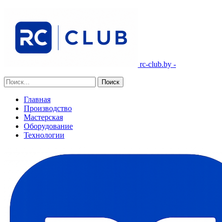
rc-club.by -
Главная
Производство
Мастерская
Оборудование
Технологии