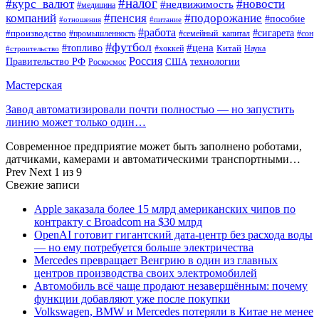
#налог
#курс_валют
#новости
#недвижимость
#медицина
компаний
#пенсия
#подорожание
#пособие
#отношения
#питание
#работа
#производство
#сигарета
#промышленность
#семейный_капитал
#сон
#футбол
#цена
#топливо
Китай
Наука
#строительство
#хоккей
Россия
Правительство РФ
США
технологии
Роскосмос
Мастерская
Завод автоматизировали почти полностью — но запустить
линию может только один…
Современное предприятие может быть заполнено роботами,
датчиками, камерами и автоматическими транспортными…
Prev
Next
1 из 9
Свежие записи
Apple заказала более 15 млрд американских чипов по
контракту с Broadcom на $30 млрд
OpenAI готовит гигантский дата-центр без расхода воды
— но ему потребуется больше электричества
Mercedes превращает Венгрию в один из главных
центров производства своих электромобилей
Автомобиль всё чаще продают незавершённым: почему
функции добавляют уже после покупки
Volkswagen, BMW и Mercedes потеряли в Китае не менее