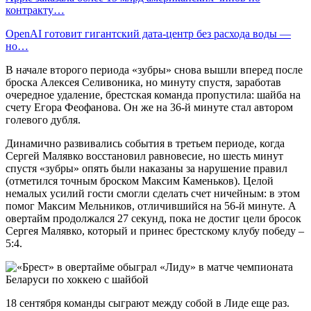
контракту…
OpenAI готовит гигантский дата-центр без расхода воды —
но…
В начале второго периода «зубры» снова вышли вперед после
броска Алексея Селивоника, но минуту спустя, заработав
очередное удаление, брестская команда пропустила: шайба на
счету Егора Феофанова. Он же на 36-й минуте стал автором
голевого дубля.
Динамично развивались события в третьем периоде, когда
Сергей Малявко восстановил равновесие, но шесть минут
спустя «зубры» опять были наказаны за нарушение правил
(отметился точным броском Максим Каменьков). Целой
немалых усилий гости смогли сделать счет ничейным: в этом
помог Максим Мельников, отличившийся на 56-й минуте. А
овертайм продолжался 27 секунд, пока не достиг цели бросок
Сергея Малявко, который и принес брестскому клубу победу –
5:4.
18 сентября команды сыграют между собой в Лиде еще раз.