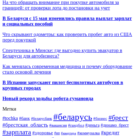
На что обращать внимание при покупке автомобиля за
границей: от проверки лота до постановки на учет
В Беларуси с 15 мая изменились правила выплат зарплат
и социальных пособий
Что скрывают одометры: как проверить пробег авто из США
перед покупкой
Спецтехника в Минске: где выгодно купить эвакуатор в
Беларуси для автобизнеса?
Как менялась современная медицина и почему оборудование
стало основой лечения
В Испании запускают пилот беспилотных автобусов в
крупных городах
Новый рекорд ходьбы робота-гуманоида
Метки
#беларусь
#брест
#tochka
#банк
#бизнес
#беларусбанк
#брестская_область
#деньга
#динамо_брест
#вакансия
#гандбол
#зарплата
#кредит
#здоровье
#коммуналка
#ип
#квартира