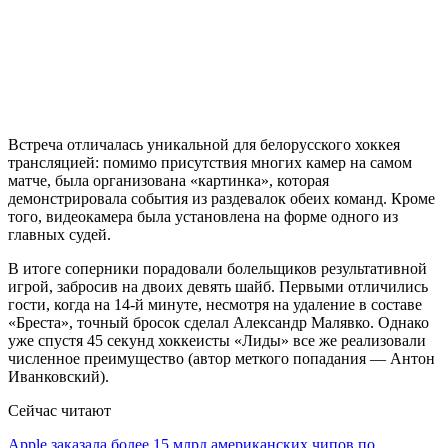
Встреча отличалась уникальной для белорусского хоккея
трансляцией: помимо присутствия многих камер на самом
матче, была организована «картинка», которая
демонстрировала события из раздевалок обеих команд. Кроме
того, видеокамера была установлена на форме одного из
главных судей.
В итоге соперники порадовали болельщиков результативной
игрой, забросив на двоих девять шайб. Первыми отличились
гости, когда на 14-й минуте, несмотря на удаление в составе
«Бреста», точный бросок сделал Александр Малявко. Однако
уже спустя 45 секунд хоккеисты «Лиды» все же реализовали
численное преимущество (автор меткого попадания — Антон
Иванковский).
Сейчас читают
Apple заказала более 15 млрд американских чипов по