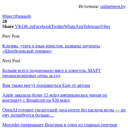
Источник:
onlinebrest.by
#брест
#хоккей
28
Share
VK
OK.ru
Facebook
Twitter
WhatsApp
Telegram
Viber
Prev Post
Клизмы, утята и язык юристов: названы лауреаты
«Шнобелевской премии»
Next Post
Больше всего подорожало мясо и алкоголь. МАРТ
проанализировал цены за год
Вам также могут понравиться
Еще от автора
Apple заказала более 15 млрд американских чипов по
контракту с Broadcom на $30 млрд
OpenAI готовит гигантский дата-центр без расхода воды — но
ему потребуется больше…
Mercedes превращает Венгрию в один из главных центров