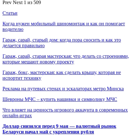
Prev
Next
1 из 509
Статьи
Когда нужен мобильный шиномонтаж и как он помогает
водителю
Гараж, сарай, старый дом: когда пора сносить и как это
делается правильно
Гараж, сарай, старая мастерская: что делать со строениями,
которые мешают новому проекту
Гараж, бокс, мастерская: как сделать крышу, которая не
испортит технику
Реклама на путевых стенах и эскалаторах метро Минска
Шевроны МЧС – купить нашивки и символику МЧС
Что влияет на ценность игрового аккаунта в современных
онлайн-играх
Доллар снизился перед 9 мая — валютный рынок
Беларуси начал май с укрепления рубля