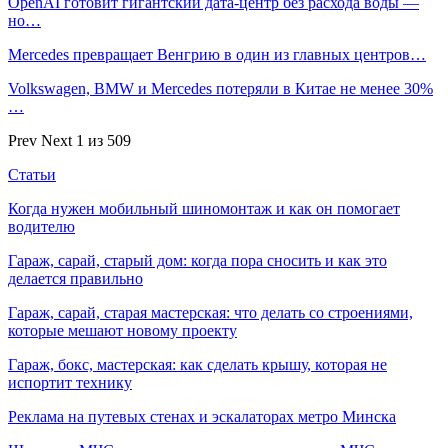
OpenAI готовит гигантский дата-центр без расхода воды —
но…
Mercedes превращает Венгрию в один из главных центров…
Volkswagen, BMW и Mercedes потеряли в Китае не менее 30%
…
Prev
Next
1 из 509
Статьи
Когда нужен мобильный шиномонтаж и как он помогает
водителю
Гараж, сарай, старый дом: когда пора сносить и как это
делается правильно
Гараж, сарай, старая мастерская: что делать со строениями,
которые мешают новому проекту
Гараж, бокс, мастерская: как сделать крышу, которая не
испортит технику
Реклама на путевых стенах и эскалаторах метро Минска