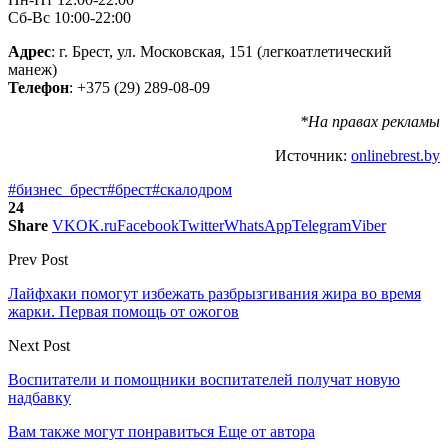
Сб-Вс 10:00-22:00
Адрес
: г. Брест, ул. Московская, 151 (легкоатлетический
манеж)
Телефон
: +375 (29) 289-08-09
*На правах рекламы
Источник:
onlinebrest.by
#бизнес_брест
#брест
#скалодром
24
Share
VK
OK.ru
Facebook
Twitter
WhatsApp
Telegram
Viber
Prev Post
Лайфхаки помогут избежать разбрызгивания жира во время
жарки. Первая помощь от ожогов
Next Post
Воспитатели и помощники воспитателей получат новую
надбавку
Вам также могут понравиться
Еще от автора