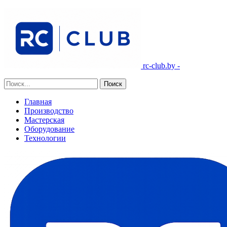
rc-club.by -
Главная
Производство
Мастерская
Оборудование
Технологии