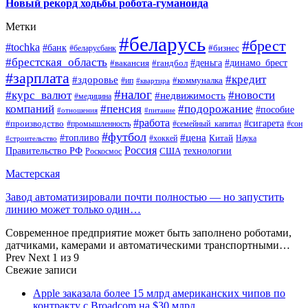
Новый рекорд ходьбы робота-гуманоида
Метки
#беларусь
#брест
#tochka
#банк
#бизнес
#беларусбанк
#брестская_область
#деньга
#динамо_брест
#вакансия
#гандбол
#зарплата
#кредит
#здоровье
#коммуналка
#ип
#квартира
#налог
#курс_валют
#новости
#недвижимость
#медицина
компаний
#пенсия
#подорожание
#пособие
#отношения
#питание
#работа
#производство
#сигарета
#промышленность
#семейный_капитал
#сон
#футбол
#цена
#топливо
Китай
Наука
#строительство
#хоккей
Россия
Правительство РФ
США
технологии
Роскосмос
Мастерская
Завод автоматизировали почти полностью — но запустить
линию может только один…
Современное предприятие может быть заполнено роботами,
датчиками, камерами и автоматическими транспортными…
Prev
Next
1 из 9
Свежие записи
Apple заказала более 15 млрд американских чипов по
контракту с Broadcom на $30 млрд