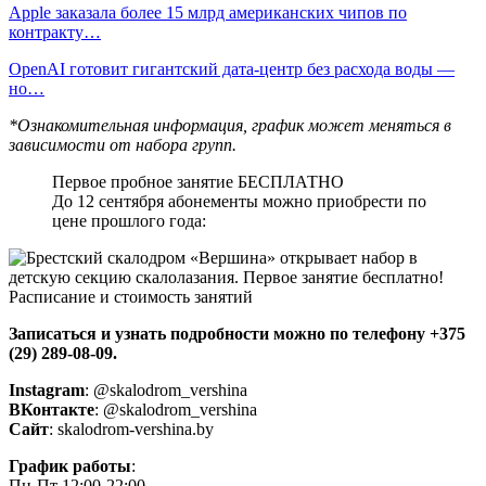
Apple заказала более 15 млрд американских чипов по
контракту…
OpenAI готовит гигантский дата-центр без расхода воды —
но…
*Ознакомительная информация, график может меняться в
зависимости от набора групп.
Первое пробное занятие БЕСПЛАТНО
До 12 сентября абонементы можно приобрести по
цене прошлого года:
Записаться и узнать подробности можно по телефону +375
(29) 289-08-09.
Instagram
: @skalodrom_vershina
ВКонтакте
: @skalodrom_vershina
Сайт
: skalodrom-vershina.by
График
работы
:
Пн-Пт 12:00-22:00