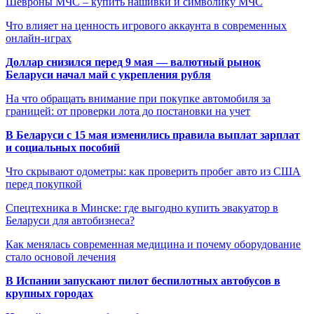
Шевроны МЧС – купить нашивки и символику МЧС
Что влияет на ценность игрового аккаунта в современных
онлайн-играх
Доллар снизился перед 9 мая — валютный рынок
Беларуси начал май с укрепления рубля
На что обращать внимание при покупке автомобиля за
границей: от проверки лота до постановки на учет
В Беларуси с 15 мая изменились правила выплат зарплат
и социальных пособий
Что скрывают одометры: как проверить пробег авто из США
перед покупкой
Спецтехника в Минске: где выгодно купить эвакуатор в
Беларуси для автобизнеса?
Как менялась современная медицина и почему оборудование
стало основой лечения
В Испании запускают пилот беспилотных автобусов в
крупных городах