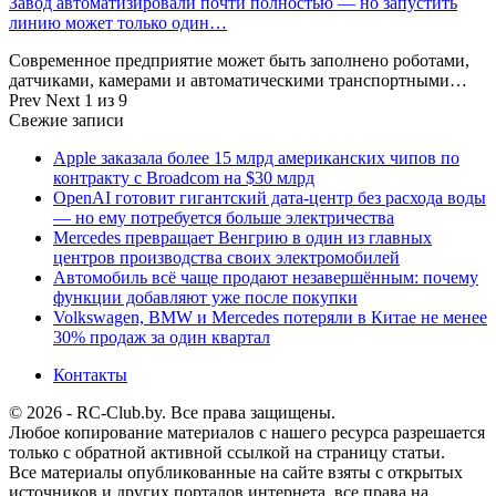
Завод автоматизировали почти полностью — но запустить
линию может только один…
Современное предприятие может быть заполнено роботами,
датчиками, камерами и автоматическими транспортными…
Prev
Next
1 из 9
Свежие записи
Apple заказала более 15 млрд американских чипов по
контракту с Broadcom на $30 млрд
OpenAI готовит гигантский дата-центр без расхода воды
— но ему потребуется больше электричества
Mercedes превращает Венгрию в один из главных
центров производства своих электромобилей
Автомобиль всё чаще продают незавершённым: почему
функции добавляют уже после покупки
Volkswagen, BMW и Mercedes потеряли в Китае не менее
30% продаж за один квартал
Контакты
© 2026 - RC-Club.by. Все права защищены.
Любое копирование материалов с нашего ресурса разрешается
только с обратной активной ссылкой на страницу статьи.
Все материалы опубликованные на сайте взяты с открытых
источников и других порталов интернета, все права на