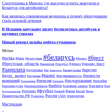
Спецтехника в Минске: где выгодно купить эвакуатор в
Беларуси для автобизнеса?
Как менялась современная медицина и почему оборудование
стало основой лечения
В Испании запускают пилот беспилотных автобусов в
крупных городах
Новый рекорд ходьбы робота-гуманоида
Метки
#беларусь
#брест
#tochka
#банк
#бизнес
#беларусбанк
#брестская_область
#деньга
#динамо_брест
#вакансия
#гандбол
#зарплата
#кредит
#здоровье
#коммуналка
#ип
#квартира
#налог
#курс_валют
#новости
#недвижимость
#медицина
компаний
#пенсия
#подорожание
#пособие
#отношения
#питание
#работа
#производство
#сигарета
#промышленность
#семейный_капитал
#сон
#футбол
#цена
#топливо
Китай
Наука
#строительство
#хоккей
Россия
Правительство РФ
США
технологии
Роскосмос
Мастерская