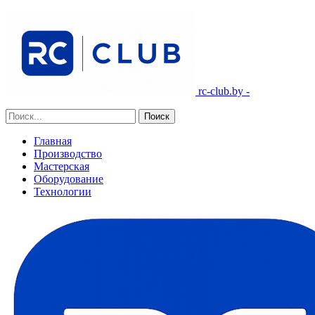
rc-club.by -
Главная
Производство
Мастерская
Оборудование
Технологии