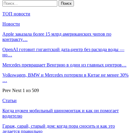
ТОП новости
Новости
Apple заказала более 15 млрд американских чипов по
контракту…
OpenAI готовит гигантский дата-центр без расхода воды —
но…
Mercedes превращает Венгрию в один из главных центров…
Volkswagen, BMW и Mercedes потеряли в Китае не менее 30%
…
Prev
Next
1 из 509
Статьи
Когда нужен мобильный шиномонтаж и как он помогает
водителю
Гараж, сарай, старый дом: когда пора сносить и как это
делается правильно