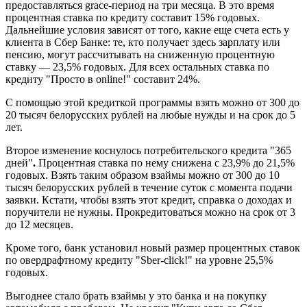
предоставляться grace-период на три месяца. В это время
процентная ставка по кредиту составит 15% годовых.
Дальнейшие условия зависят от того, какие еще счета есть у
клиента в Сбер Банке: те, кто получает здесь зарплату или
пенсию, могут рассчитывать на сниженную процентную
ставку — 23,5% годовых. Для всех остальных ставка по
кредиту "Просто в online!" составит 24%.
С помощью этой кредиткой программы взять можно от 300 до
20 тысяч белорусских рублей на любые нужды и на срок до 5
лет.
Второе изменение коснулось потребительского кредита "365
дней"
.
Процентная ставка по нему снижена с 23,9% до 21,5%
годовых. Взять таким образом взаймы можно от 300 до 10
тысяч белорусских рублей в течение суток с момента подачи
заявки. Кстати, чтобы взять этот кредит, справка о доходах и
поручители не нужны. Прокредитоваться можно на срок от 3
до 12 месяцев.
Кроме того, банк установил новый размер процентных ставок
по овердрафтному кредиту "Sber-click!" на уровне 25,5%
годовых.
Выгоднее стало брать взаймы у это банка и на покупку