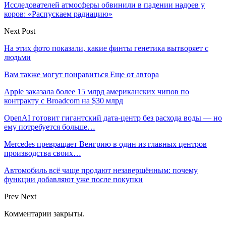
Исследователей атмосферы обвинили в падении надоев у
коров: «Распускаем радиацию»
Next Post
На этих фото показали, какие финты генетика вытворяет с
людьми
Вам также могут понравиться
Еще от автора
Apple заказала более 15 млрд американских чипов по
контракту с Broadcom на $30 млрд
OpenAI готовит гигантский дата-центр без расхода воды — но
ему потребуется больше…
Mercedes превращает Венгрию в один из главных центров
производства своих…
Автомобиль всё чаще продают незавершённым: почему
функции добавляют уже после покупки
Prev
Next
Комментарии закрыты.