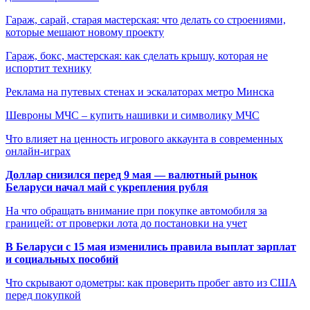
Гараж, сарай, старая мастерская: что делать со строениями,
которые мешают новому проекту
Гараж, бокс, мастерская: как сделать крышу, которая не
испортит технику
Реклама на путевых стенах и эскалаторах метро Минска
Шевроны МЧС – купить нашивки и символику МЧС
Что влияет на ценность игрового аккаунта в современных
онлайн-играх
Доллар снизился перед 9 мая — валютный рынок
Беларуси начал май с укрепления рубля
На что обращать внимание при покупке автомобиля за
границей: от проверки лота до постановки на учет
В Беларуси с 15 мая изменились правила выплат зарплат
и социальных пособий
Что скрывают одометры: как проверить пробег авто из США
перед покупкой