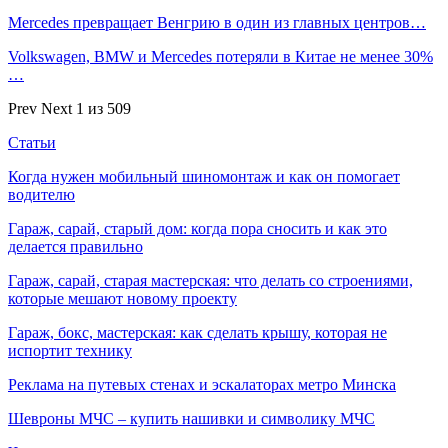
Mercedes превращает Венгрию в один из главных центров…
Volkswagen, BMW и Mercedes потеряли в Китае не менее 30%
…
Prev
Next
1 из 509
Статьи
Когда нужен мобильный шиномонтаж и как он помогает
водителю
Гараж, сарай, старый дом: когда пора сносить и как это
делается правильно
Гараж, сарай, старая мастерская: что делать со строениями,
которые мешают новому проекту
Гараж, бокс, мастерская: как сделать крышу, которая не
испортит технику
Реклама на путевых стенах и эскалаторах метро Минска
Шевроны МЧС – купить нашивки и символику МЧС