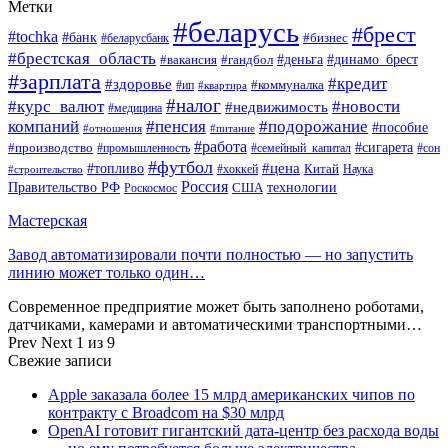
Метки
#беларусь
#брест
#tochka
#банк
#бизнес
#беларусбанк
#брестская_область
#деньга
#динамо_брест
#вакансия
#гандбол
#зарплата
#кредит
#здоровье
#коммуналка
#ип
#квартира
#налог
#курс_валют
#новости
#недвижимость
#медицина
компаний
#пенсия
#подорожание
#пособие
#отношения
#питание
#работа
#производство
#сигарета
#промышленность
#семейный_капитал
#сон
#футбол
#цена
#топливо
Китай
Наука
#строительство
#хоккей
Россия
Правительство РФ
США
технологии
Роскосмос
Мастерская
Завод автоматизировали почти полностью — но запустить
линию может только один…
Современное предприятие может быть заполнено роботами,
датчиками, камерами и автоматическими транспортными…
Prev
Next
1 из 9
Свежие записи
Apple заказала более 15 млрд американских чипов по
контракту с Broadcom на $30 млрд
OpenAI готовит гигантский дата-центр без расхода воды