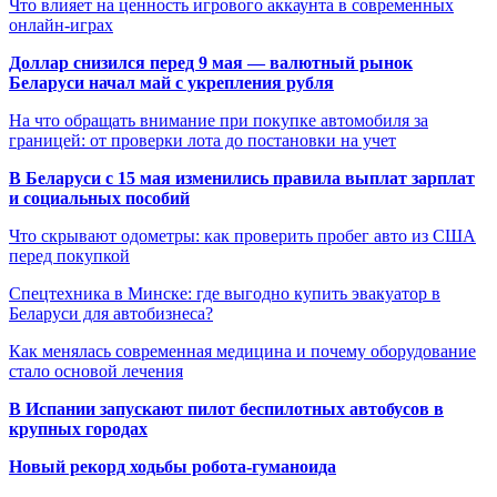
Что влияет на ценность игрового аккаунта в современных
онлайн-играх
Доллар снизился перед 9 мая — валютный рынок
Беларуси начал май с укрепления рубля
На что обращать внимание при покупке автомобиля за
границей: от проверки лота до постановки на учет
В Беларуси с 15 мая изменились правила выплат зарплат
и социальных пособий
Что скрывают одометры: как проверить пробег авто из США
перед покупкой
Спецтехника в Минске: где выгодно купить эвакуатор в
Беларуси для автобизнеса?
Как менялась современная медицина и почему оборудование
стало основой лечения
В Испании запускают пилот беспилотных автобусов в
крупных городах
Новый рекорд ходьбы робота-гуманоида