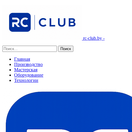
rc-club.by -
Главная
Производство
Мастерская
Оборудование
Технологии