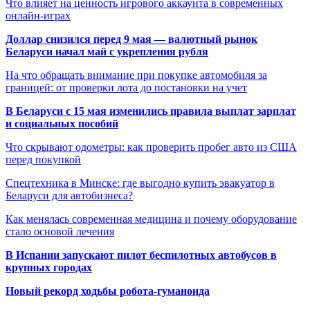
Что влияет на ценность игрового аккаунта в современных
онлайн-играх
Доллар снизился перед 9 мая — валютный рынок
Беларуси начал май с укрепления рубля
На что обращать внимание при покупке автомобиля за
границей: от проверки лота до постановки на учет
В Беларуси с 15 мая изменились правила выплат зарплат
и социальных пособий
Что скрывают одометры: как проверить пробег авто из США
перед покупкой
Спецтехника в Минске: где выгодно купить эвакуатор в
Беларуси для автобизнеса?
Как менялась современная медицина и почему оборудование
стало основой лечения
В Испании запускают пилот беспилотных автобусов в
крупных городах
Новый рекорд ходьбы робота-гуманоида