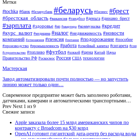
Метки
#беларусь
#брест
#tochka
#банк
#бизнес
#беларусбанк
#брестская_область
#деньга
#динамо_брест
#вакансия
#гандбол
#зарплата
#кредит
#здоровье
#коммуналка
#ип
#квартира
#налог
#курс_валют
#новости
#недвижимость
#медицина
компаний
#пенсия
#подорожание
#пособие
#отношения
#питание
#работа
#производство
#сигарета
#промышленность
#семейный_капитал
#сон
#футбол
#цена
#топливо
Китай
Наука
#строительство
#хоккей
Россия
Правительство РФ
США
технологии
Роскосмос
Мастерская
Завод автоматизировали почти полностью — но запустить
линию может только один…
Современное предприятие может быть заполнено роботами,
датчиками, камерами и автоматическими транспортными…
Prev
Next
1 из 9
Свежие записи
Apple заказала более 15 млрд американских чипов по
контракту с Broadcom на $30 млрд
OpenAI готовит гигантский дата-центр без расхода воды