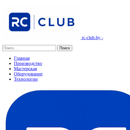
rc-club.by -
Главная
Производство
Мастерская
Оборудование
Технологии