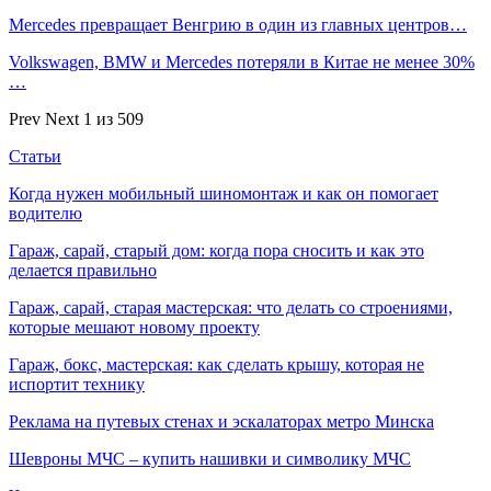
Mercedes превращает Венгрию в один из главных центров…
Volkswagen, BMW и Mercedes потеряли в Китае не менее 30%
…
Prev
Next
1 из 509
Статьи
Когда нужен мобильный шиномонтаж и как он помогает
водителю
Гараж, сарай, старый дом: когда пора сносить и как это
делается правильно
Гараж, сарай, старая мастерская: что делать со строениями,
которые мешают новому проекту
Гараж, бокс, мастерская: как сделать крышу, которая не
испортит технику
Реклама на путевых стенах и эскалаторах метро Минска
Шевроны МЧС – купить нашивки и символику МЧС