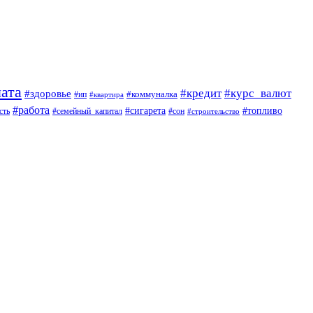
ата
#кредит
#курс_валют
#здоровье
#коммуналка
#ип
#квартира
#работа
#сигарета
#топливо
сть
#семейный_капитал
#сон
#строительство