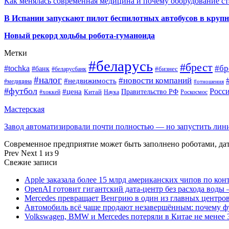
Как менялась современная медицина и почему оборудование ст
В Испании запускают пилот беспилотных автобусов в круп
Новый рекорд ходьбы робота-гуманоида
Метки
#беларусь
#брест
#tochka
#бр
#банк
#бизнес
#беларусбанк
#налог
#новости компаний
#недвижимость
#медицина
#отношения
#футбол
Росс
#цена
Правительство РФ
Китай
Наука
Роскосмос
#хоккей
Мастерская
Завод автоматизировали почти полностью — но запустить ли
Современное предприятие может быть заполнено роботами, д
Prev
Next
1 из 9
Свежие записи
Apple заказала более 15 млрд американских чипов по кон
OpenAI готовит гигантский дата-центр без расхода воды 
Mercedes превращает Венгрию в один из главных центро
Автомобиль всё чаще продают незавершённым: почему ф
Volkswagen, BMW и Mercedes потеряли в Китае не менее 