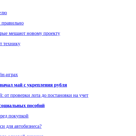
елю
я правильно
оторые мешают новому проекту
ит технику
йн-играх
начал май с укрепления рубля
: от проверки лота до постановки на учет
 социальных пособий
еред покупкой
си для автобизнеса?