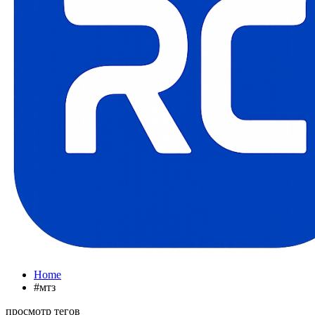
Home
#мтз
просмотр тегов