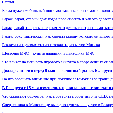
Статьи
Когда нужен мобильный шиномонтаж и как он помогает водит
Гараж, сарай, старый дом: когда пора сносить и как это делаетс
Гараж, сарай, старая мастерская: что делать со строениями, к
Гараж, бокс, мастерская: как сделать крышу, которая не испорт
Реклама на путевых стенах и эскалаторах метро Минска
Шевроны МЧС – купить нашивки и символику МЧС
Что влияет на ценность игрового аккаунта в современных онла
Доллар снизился перед 9 мая — валютный рынок Беларуси 
На что обращать внимание при покупке автомобиля за границей
В Беларуси с 15 мая изменились правила выплат зарплат и
Что скрывают одометры: как проверить пробег авто из США п
Спецтехника в Минске: где выгодно купить эвакуатор в Белару