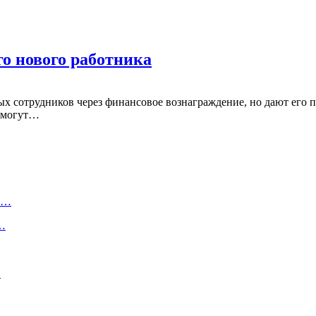
го нового работника
х сотрудников через финансовое вознаграждение, но дают его 
 смогут…
ту…
о…
…