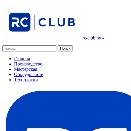
rc-club.by -
Главная
Производство
Мастерская
Оборудование
Технологии