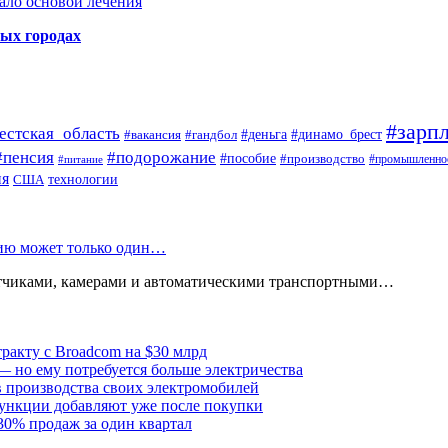
ало основой лечения
ных городах
#зарпл
естская_область
#деньга
#динамо_брест
#вакансия
#гандбол
#пенсия
#подорожание
#пособие
#производство
#промышленно
#питание
ия
США
технологии
нию может только один…
атчиками, камерами и автоматическими транспортными…
тракту с Broadcom на $30 млрд
— но ему потребуется больше электричества
в производства своих электромобилей
ункции добавляют уже после покупки
30% продаж за один квартал