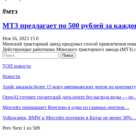
#мтз
МТЗ предлагает по 500 рублей за каждо
Ноя 16, 2023
15
0
Минский тракторный завод придумал способ привлечения новы
Действующие работники Минского тракторного завода (МТЗ)
ТОП новости
Новости
Apple заказала более 15 млрд американских чипов по контрак
OpenAI готовит гигантский дата-центр без расхода воды — н
Mercedes превращает Венгрию в один из главных центров…
Volkswagen, BMW и Mercedes потеряли в Китае не менее 30%
Prev
Next
1 из 509