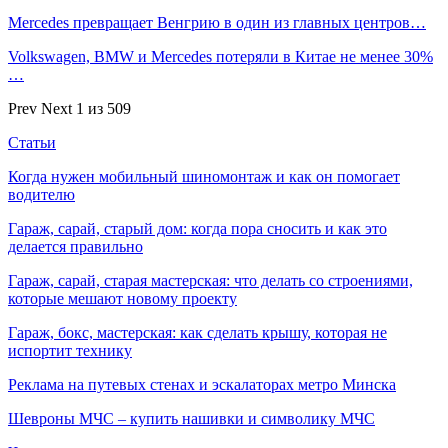
Mercedes превращает Венгрию в один из главных центров…
Volkswagen, BMW и Mercedes потеряли в Китае не менее 30%
…
Prev
Next
1 из 509
Статьи
Когда нужен мобильный шиномонтаж и как он помогает
водителю
Гараж, сарай, старый дом: когда пора сносить и как это
делается правильно
Гараж, сарай, старая мастерская: что делать со строениями,
которые мешают новому проекту
Гараж, бокс, мастерская: как сделать крышу, которая не
испортит технику
Реклама на путевых стенах и эскалаторах метро Минска
Шевроны МЧС – купить нашивки и символику МЧС