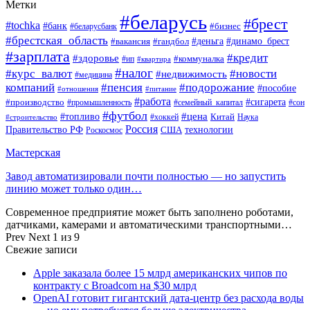
Метки
#беларусь
#брест
#tochka
#банк
#бизнес
#беларусбанк
#брестская_область
#деньга
#динамо_брест
#вакансия
#гандбол
#зарплата
#кредит
#здоровье
#коммуналка
#ип
#квартира
#налог
#курс_валют
#новости
#недвижимость
#медицина
компаний
#пенсия
#подорожание
#пособие
#отношения
#питание
#работа
#производство
#сигарета
#промышленность
#семейный_капитал
#сон
#футбол
#цена
#топливо
Китай
Наука
#строительство
#хоккей
Россия
Правительство РФ
США
технологии
Роскосмос
Мастерская
Завод автоматизировали почти полностью — но запустить
линию может только один…
Современное предприятие может быть заполнено роботами,
датчиками, камерами и автоматическими транспортными…
Prev
Next
1 из 9
Свежие записи
Apple заказала более 15 млрд американских чипов по
контракту с Broadcom на $30 млрд
OpenAI готовит гигантский дата-центр без расхода воды