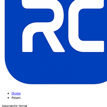
Home
#mars
просмотр тегов