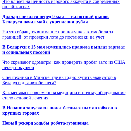
Что влияет на ценность игрового аккаунта в современных
онлайн-играх
Доллар снизился перед 9 мая — валютный рынок
Беларуси начал май с укрепления рубля
На что обращать внимание при покупке автомобиля за
границей: от проверки лота до постановки на учет
В Беларуси с 15 мая изменились правила выплат зарплат
и социальных пособий
Что скрывают одометры: как проверить пробег авто из США
перед покупкой
Спецтехника в Минске: где выгодно купить эвакуатор в
Беларуси для автобизнеса?
Как менялась современная медицина и почему оборудование
стало основой лечения
В Испании запускают пилот беспилотных автобусов в
крупных городах
Новый рекорд ходьбы робота-гуманоида