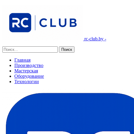
rc-club.by -
Главная
Производство
Мастерская
Оборудование
Технологии