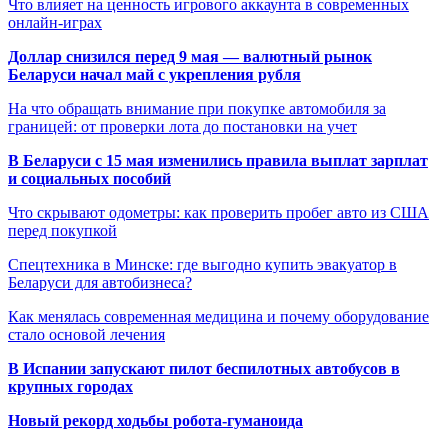
Что влияет на ценность игрового аккаунта в современных
онлайн-играх
Доллар снизился перед 9 мая — валютный рынок
Беларуси начал май с укрепления рубля
На что обращать внимание при покупке автомобиля за
границей: от проверки лота до постановки на учет
В Беларуси с 15 мая изменились правила выплат зарплат
и социальных пособий
Что скрывают одометры: как проверить пробег авто из США
перед покупкой
Спецтехника в Минске: где выгодно купить эвакуатор в
Беларуси для автобизнеса?
Как менялась современная медицина и почему оборудование
стало основой лечения
В Испании запускают пилот беспилотных автобусов в
крупных городах
Новый рекорд ходьбы робота-гуманоида