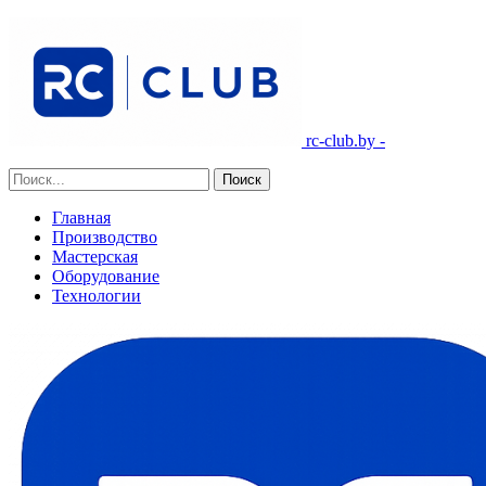
rc-club.by -
Главная
Производство
Мастерская
Оборудование
Технологии