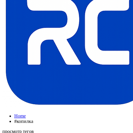
Home
#копилка
просмотр тегов