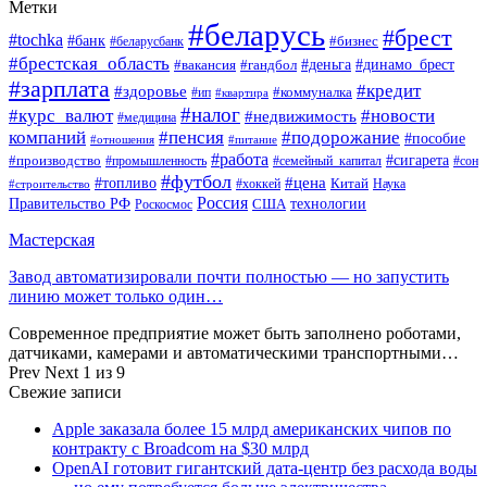
Метки
#беларусь
#брест
#tochka
#банк
#бизнес
#беларусбанк
#брестская_область
#деньга
#динамо_брест
#вакансия
#гандбол
#зарплата
#кредит
#здоровье
#коммуналка
#ип
#квартира
#налог
#курс_валют
#новости
#недвижимость
#медицина
компаний
#пенсия
#подорожание
#пособие
#отношения
#питание
#работа
#производство
#сигарета
#промышленность
#семейный_капитал
#сон
#футбол
#цена
#топливо
Китай
Наука
#строительство
#хоккей
Россия
Правительство РФ
США
технологии
Роскосмос
Мастерская
Завод автоматизировали почти полностью — но запустить
линию может только один…
Современное предприятие может быть заполнено роботами,
датчиками, камерами и автоматическими транспортными…
Prev
Next
1 из 9
Свежие записи
Apple заказала более 15 млрд американских чипов по
контракту с Broadcom на $30 млрд
OpenAI готовит гигантский дата-центр без расхода воды