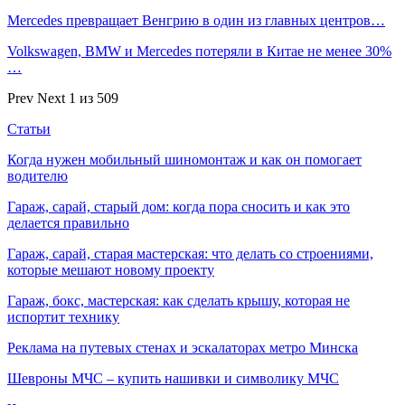
Mercedes превращает Венгрию в один из главных центров…
Volkswagen, BMW и Mercedes потеряли в Китае не менее 30%
…
Prev
Next
1 из 509
Статьи
Когда нужен мобильный шиномонтаж и как он помогает
водителю
Гараж, сарай, старый дом: когда пора сносить и как это
делается правильно
Гараж, сарай, старая мастерская: что делать со строениями,
которые мешают новому проекту
Гараж, бокс, мастерская: как сделать крышу, которая не
испортит технику
Реклама на путевых стенах и эскалаторах метро Минска
Шевроны МЧС – купить нашивки и символику МЧС