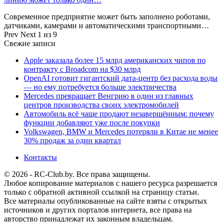
Современное предприятие может быть заполнено роботами,
датчиками, камерами и автоматическими транспортными…
Prev
Next
1 из 9
Свежие записи
Apple заказала более 15 млрд американских чипов по
контракту с Broadcom на $30 млрд
OpenAI готовит гигантский дата-центр без расхода воды
— но ему потребуется больше электричества
Mercedes превращает Венгрию в один из главных
центров производства своих электромобилей
Автомобиль всё чаще продают незавершённым: почему
функции добавляют уже после покупки
Volkswagen, BMW и Mercedes потеряли в Китае не менее
30% продаж за один квартал
Контакты
© 2026 - RC-Club.by. Все права защищены.
Любое копирование материалов с нашего ресурса разрешается
только с обратной активной ссылкой на страницу статьи.
Все материалы опубликованные на сайте взяты с открытых
источников и других порталов интернета, все права на
авторство принадлежат их законным владельцам.