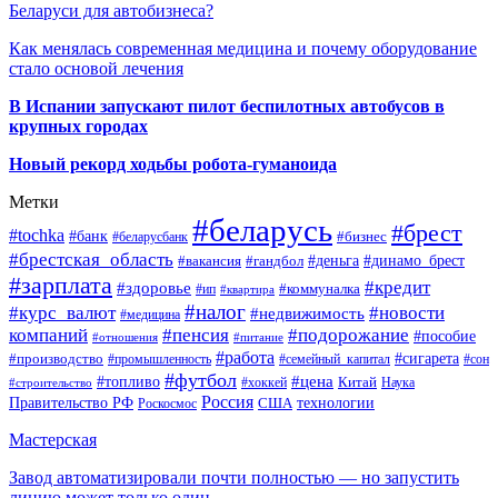
Беларуси для автобизнеса?
Как менялась современная медицина и почему оборудование
стало основой лечения
В Испании запускают пилот беспилотных автобусов в
крупных городах
Новый рекорд ходьбы робота-гуманоида
Метки
#беларусь
#брест
#tochka
#банк
#бизнес
#беларусбанк
#брестская_область
#деньга
#динамо_брест
#вакансия
#гандбол
#зарплата
#кредит
#здоровье
#коммуналка
#ип
#квартира
#налог
#курс_валют
#новости
#недвижимость
#медицина
компаний
#пенсия
#подорожание
#пособие
#отношения
#питание
#работа
#производство
#сигарета
#промышленность
#семейный_капитал
#сон
#футбол
#цена
#топливо
Китай
Наука
#строительство
#хоккей
Россия
Правительство РФ
США
технологии
Роскосмос
Мастерская
Завод автоматизировали почти полностью — но запустить
линию может только один…