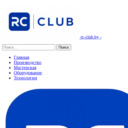
rc-club.by -
Главная
Производство
Мастерская
Оборудование
Технологии