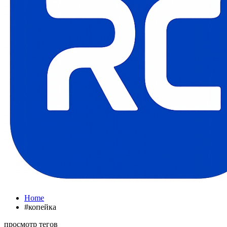
Home
#копейка
просмотр тегов