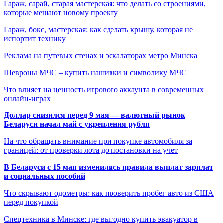
Гараж, сарай, старая мастерская: что делать со строениями,
которые мешают новому проекту
Гараж, бокс, мастерская: как сделать крышу, которая не
испортит технику
Реклама на путевых стенах и эскалаторах метро Минска
Шевроны МЧС – купить нашивки и символику МЧС
Что влияет на ценность игрового аккаунта в современных
онлайн-играх
Доллар снизился перед 9 мая — валютный рынок
Беларуси начал май с укрепления рубля
На что обращать внимание при покупке автомобиля за
границей: от проверки лота до постановки на учет
В Беларуси с 15 мая изменились правила выплат зарплат
и социальных пособий
Что скрывают одометры: как проверить пробег авто из США
перед покупкой
Спецтехника в Минске: где выгодно купить эвакуатор в