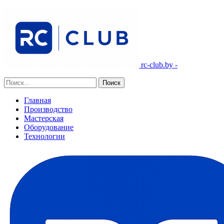
rc-club.by -
Главная
Производство
Мастерская
Оборудование
Технологии