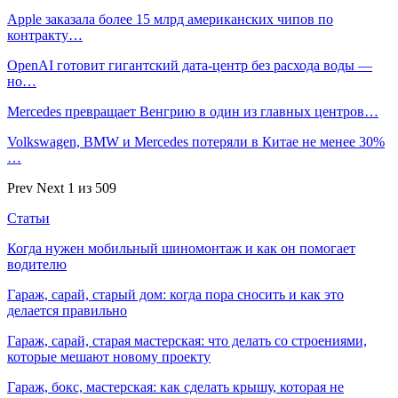
Apple заказала более 15 млрд американских чипов по
контракту…
OpenAI готовит гигантский дата-центр без расхода воды —
но…
Mercedes превращает Венгрию в один из главных центров…
Volkswagen, BMW и Mercedes потеряли в Китае не менее 30%
…
Prev
Next
1 из 509
Статьи
Когда нужен мобильный шиномонтаж и как он помогает
водителю
Гараж, сарай, старый дом: когда пора сносить и как это
делается правильно
Гараж, сарай, старая мастерская: что делать со строениями,
которые мешают новому проекту
Гараж, бокс, мастерская: как сделать крышу, которая не