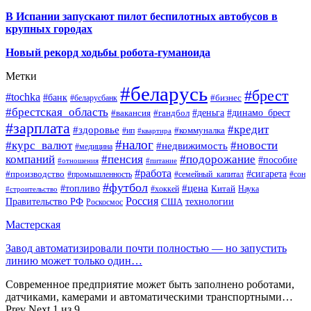
В Испании запускают пилот беспилотных автобусов в
крупных городах
Новый рекорд ходьбы робота-гуманоида
Метки
#беларусь
#брест
#tochka
#банк
#бизнес
#беларусбанк
#брестская_область
#деньга
#динамо_брест
#вакансия
#гандбол
#зарплата
#кредит
#здоровье
#коммуналка
#ип
#квартира
#налог
#курс_валют
#новости
#недвижимость
#медицина
компаний
#пенсия
#подорожание
#пособие
#отношения
#питание
#работа
#производство
#сигарета
#промышленность
#семейный_капитал
#сон
#футбол
#цена
#топливо
Китай
Наука
#строительство
#хоккей
Россия
Правительство РФ
США
технологии
Роскосмос
Мастерская
Завод автоматизировали почти полностью — но запустить
линию может только один…
Современное предприятие может быть заполнено роботами,
датчиками, камерами и автоматическими транспортными…
Prev
Next
1 из 9