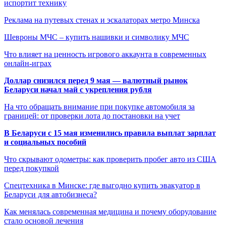
испортит технику
Реклама на путевых стенах и эскалаторах метро Минска
Шевроны МЧС – купить нашивки и символику МЧС
Что влияет на ценность игрового аккаунта в современных
онлайн-играх
Доллар снизился перед 9 мая — валютный рынок
Беларуси начал май с укрепления рубля
На что обращать внимание при покупке автомобиля за
границей: от проверки лота до постановки на учет
В Беларуси с 15 мая изменились правила выплат зарплат
и социальных пособий
Что скрывают одометры: как проверить пробег авто из США
перед покупкой
Спецтехника в Минске: где выгодно купить эвакуатор в
Беларуси для автобизнеса?
Как менялась современная медицина и почему оборудование
стало основой лечения