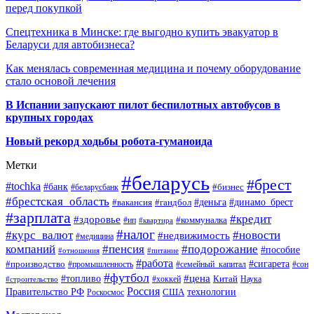
перед покупкой
Спецтехника в Минске: где выгодно купить эвакуатор в
Беларуси для автобизнеса?
Как менялась современная медицина и почему оборудование
стало основой лечения
В Испании запускают пилот беспилотных автобусов в
крупных городах
Новый рекорд ходьбы робота-гуманоида
Метки
#беларусь
#брест
#tochka
#банк
#бизнес
#беларусбанк
#брестская_область
#деньга
#динамо_брест
#вакансия
#гандбол
#зарплата
#кредит
#здоровье
#коммуналка
#ип
#квартира
#налог
#курс_валют
#новости
#недвижимость
#медицина
компаний
#пенсия
#подорожание
#пособие
#отношения
#питание
#работа
#производство
#сигарета
#промышленность
#семейный_капитал
#сон
#футбол
#цена
#топливо
Китай
Наука
#строительство
#хоккей
Россия
Правительство РФ
США
технологии
Роскосмос