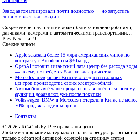
Мастерская
Завод автоматизировали почти полностью — но запустить
линию может только один…
Современное предприятие может быть заполнено роботами,
датчиками, камерами и автоматическими транспортными…
Prev
Next
1 из 9
Свежие записи
Apple заказала более 15 млрд американских чипов по
контракту с Broadcom на $30 млрд
OpenAI готовит гигантский дата-центр без расхода воды
— но ему потребуется больше электричества
Mercedes превращает Венгрию в один из главных
центров производства своих электромобилей
Автомобиль всё чаще продают незавершённым: почему
функции добавляют уже после покупки
Volkswagen, BMW и Mercedes потеряли в Китае не менее
30% продаж за один квартал
Контакты
© 2026 - RC-Club.by. Все права защищены.
Любое копирование материалов с нашего ресурса разрешается
только с обратной активной ссылкой на страницу статьи.