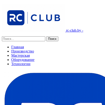
rc-club.by -
Главная
Производство
Мастерская
Оборудование
Технологии