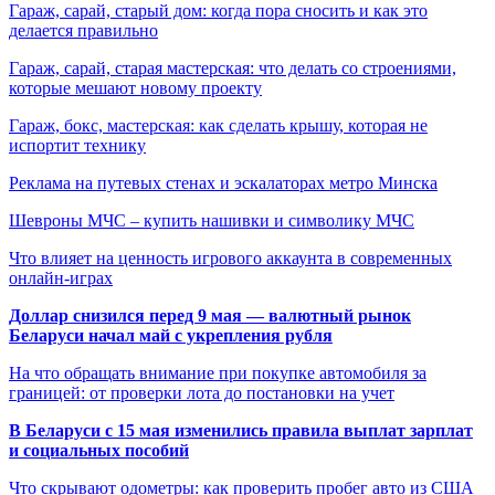
Гараж, сарай, старый дом: когда пора сносить и как это
делается правильно
Гараж, сарай, старая мастерская: что делать со строениями,
которые мешают новому проекту
Гараж, бокс, мастерская: как сделать крышу, которая не
испортит технику
Реклама на путевых стенах и эскалаторах метро Минска
Шевроны МЧС – купить нашивки и символику МЧС
Что влияет на ценность игрового аккаунта в современных
онлайн-играх
Доллар снизился перед 9 мая — валютный рынок
Беларуси начал май с укрепления рубля
На что обращать внимание при покупке автомобиля за
границей: от проверки лота до постановки на учет
В Беларуси с 15 мая изменились правила выплат зарплат
и социальных пособий
Что скрывают одометры: как проверить пробег авто из США