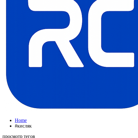
Home
#кисляк
просмотр тегов