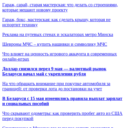
Гараж, сарай, старая мастерская: что делать со строениями,
которые мешают новому проекту
Гараж, бокс, мастерская: как сделать крышу, которая не
испортит технику
Реклама на путевых стенах и эскалаторах метро Минска
Шевроны МЧС – купить нашивки и символику МЧС
Что влияет на ценность игрового аккаунта в современных
онлайн-играх
Доллар снизился перед 9 мая — валютный рынок
Беларуси начал май с укрепления рубля
На что обращать внимание при покупке автомобиля за
границей: от проверки лота до постановки на учет
В Беларуси с 15 мая изменились правила выплат зарплат
и социальных пособий
Что скрывают одометры: как проверить пробег авто из США
перед покупкой