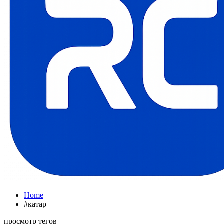
Home
#катар
просмотр тегов