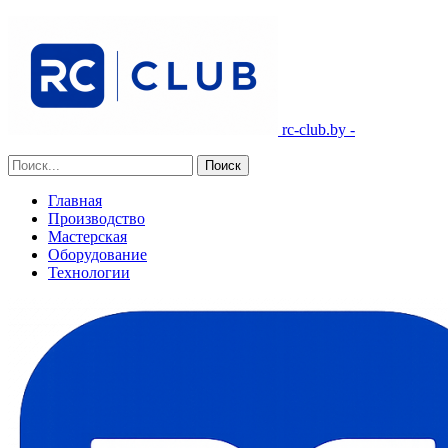
rc-club.by -
Главная
Производство
Мастерская
Оборудование
Технологии