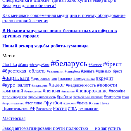
Спецтехника в Минске: где выгодно купить эвакуатор в
Беларуси для автобизнеса?
Как менялась современная медицина и почему оборудование
стало основой лечения
В Испании запускают пилот беспилотных автобусов в
крупных городах
Новый рекорд ходьбы робота-гуманоида
Метки
#беларусь
#брест
#tochka
#банк
#бизнес
#беларусбанк
#брестская_область
#деньга
#динамо_брест
#вакансия
#гандбол
#зарплата
#кредит
#здоровье
#коммуналка
#ип
#квартира
#налог
#курс_валют
#новости
#недвижимость
#медицина
компаний
#пенсия
#подорожание
#пособие
#отношения
#питание
#работа
#производство
#сигарета
#промышленность
#семейный_капитал
#сон
#футбол
#цена
#топливо
Китай
Наука
#строительство
#хоккей
Россия
Правительство РФ
США
технологии
Роскосмос
Мастерская
Завод автоматизировали почти полностью — но запустить