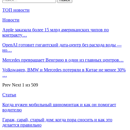
ТОП новости
Новости
Apple заказала более 15 млрд американских чипов по
контракту…
OpenAI готовит гигантский дата-центр без расхода воды —
но…
Mercedes превращает Венгрию в один из главных центров…
Volkswagen, BMW и Mercedes потеряли в Китае не менее 30%
…
Prev
Next
1 из 509
Статьи
Когда нужен мобильный шиномонтаж и как он помогает
водителю
Гараж, сарай, старый дом: когда пора сносить и как это
делается правильно