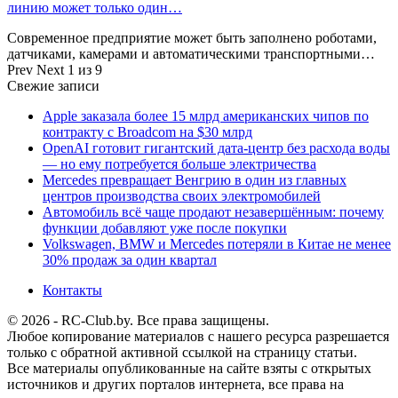
линию может только один…
Современное предприятие может быть заполнено роботами,
датчиками, камерами и автоматическими транспортными…
Prev
Next
1 из 9
Свежие записи
Apple заказала более 15 млрд американских чипов по
контракту с Broadcom на $30 млрд
OpenAI готовит гигантский дата-центр без расхода воды
— но ему потребуется больше электричества
Mercedes превращает Венгрию в один из главных
центров производства своих электромобилей
Автомобиль всё чаще продают незавершённым: почему
функции добавляют уже после покупки
Volkswagen, BMW и Mercedes потеряли в Китае не менее
30% продаж за один квартал
Контакты
© 2026 - RC-Club.by. Все права защищены.
Любое копирование материалов с нашего ресурса разрешается
только с обратной активной ссылкой на страницу статьи.
Все материалы опубликованные на сайте взяты с открытых
источников и других порталов интернета, все права на