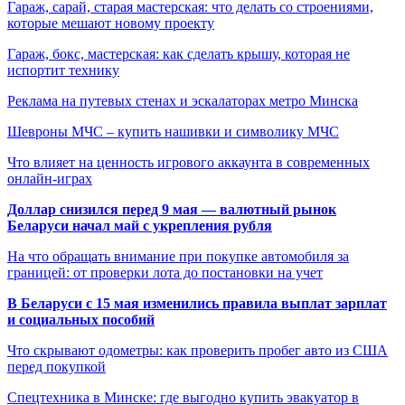
Гараж, сарай, старая мастерская: что делать со строениями,
которые мешают новому проекту
Гараж, бокс, мастерская: как сделать крышу, которая не
испортит технику
Реклама на путевых стенах и эскалаторах метро Минска
Шевроны МЧС – купить нашивки и символику МЧС
Что влияет на ценность игрового аккаунта в современных
онлайн-играх
Доллар снизился перед 9 мая — валютный рынок
Беларуси начал май с укрепления рубля
На что обращать внимание при покупке автомобиля за
границей: от проверки лота до постановки на учет
В Беларуси с 15 мая изменились правила выплат зарплат
и социальных пособий
Что скрывают одометры: как проверить пробег авто из США
перед покупкой
Спецтехника в Минске: где выгодно купить эвакуатор в