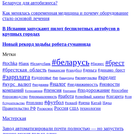
Беларуси для автобизнеса?
Как менялась современная медицина и почему оборудование
стало основой лечения
В Испании запускают пилот беспилотных автобусов в
крупных городах
Новый рекорд ходьбы робота-гуманоида
Метки
#беларусь
#брест
#tochka
#банк
#бизнес
#беларусбанк
#брестская_область
#деньга
#динамо_брест
#вакансия
#гандбол
#зарплата
#кредит
#здоровье
#коммуналка
#ип
#квартира
#налог
#курс_валют
#новости
#недвижимость
#медицина
компаний
#пенсия
#подорожание
#пособие
#отношения
#питание
#работа
#производство
#сигарета
#промышленность
#семейный_капитал
#сон
#футбол
#цена
#топливо
Китай
Наука
#строительство
#хоккей
Россия
Правительство РФ
США
технологии
Роскосмос
Мастерская
Завод автоматизировали почти полностью — но запустить
линию может только один…