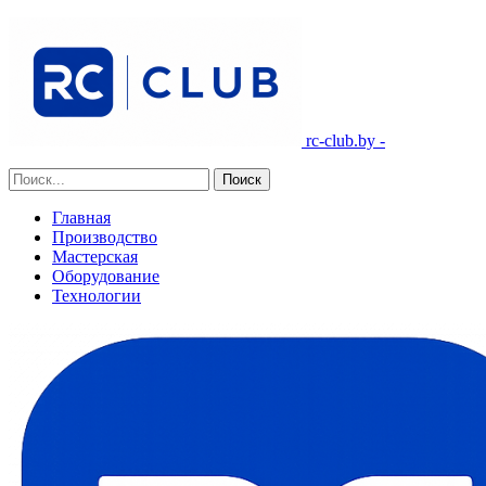
rc-club.by -
Главная
Производство
Мастерская
Оборудование
Технологии