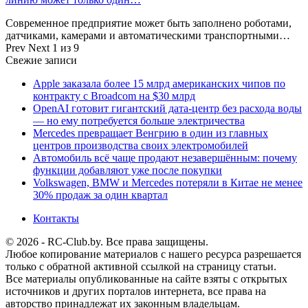
Современное предприятие может быть заполнено роботами,
датчиками, камерами и автоматическими транспортными…
Prev
Next
1 из 9
Свежие записи
Apple заказала более 15 млрд американских чипов по
контракту с Broadcom на $30 млрд
OpenAI готовит гигантский дата-центр без расхода воды
— но ему потребуется больше электричества
Mercedes превращает Венгрию в один из главных
центров производства своих электромобилей
Автомобиль всё чаще продают незавершённым: почему
функции добавляют уже после покупки
Volkswagen, BMW и Mercedes потеряли в Китае не менее
30% продаж за один квартал
Контакты
© 2026 - RC-Club.by. Все права защищены.
Любое копирование материалов с нашего ресурса разрешается
только с обратной активной ссылкой на страницу статьи.
Все материалы опубликованные на сайте взяты с открытых
источников и других порталов интернета, все права на
авторство принадлежат их законным владельцам.