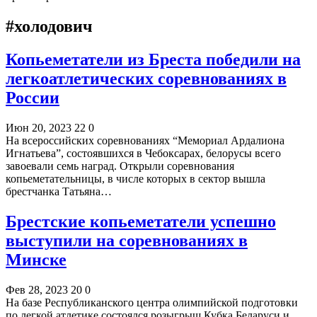
#холодович
Копьеметатели из Бреста победили на
легкоатлетических соревнованиях в
России
Июн 20, 2023
22
0
На всероссийских соревнованиях “Мемориал Ардалиона
Игнатьева”, состоявшихся в Чебоксарах, белорусы всего
завоевали семь наград. Открыли соревнования
копьеметательницы, в числе которых в сектор вышла
брестчанка Татьяна…
Брестские копьеметатели успешно
выступили на соревнованиях в
Минске
Фев 28, 2023
20
0
На базе Республиканского центра олимпийской подготовки
по легкой атлетике состоялся розыгрыш Кубка Беларуси и