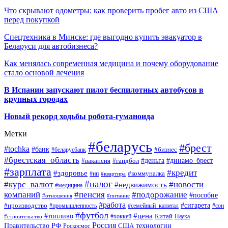
Что скрывают одометры: как проверить пробег авто из США
перед покупкой
Спецтехника в Минске: где выгодно купить эвакуатор в
Беларуси для автобизнеса?
Как менялась современная медицина и почему оборудование
стало основой лечения
В Испании запускают пилот беспилотных автобусов в
крупных городах
Новый рекорд ходьбы робота-гуманоида
Метки
#беларусь
#брест
#tochka
#банк
#бизнес
#беларусбанк
#брестская_область
#деньга
#динамо_брест
#вакансия
#гандбол
#зарплата
#кредит
#здоровье
#коммуналка
#ип
#квартира
#налог
#курс_валют
#новости
#недвижимость
#медицина
компаний
#пенсия
#подорожание
#пособие
#отношения
#питание
#работа
#производство
#сигарета
#промышленность
#семейный_капитал
#сон
#футбол
#цена
#топливо
Китай
Наука
#строительство
#хоккей
Россия
Правительство РФ
США
технологии
Роскосмос