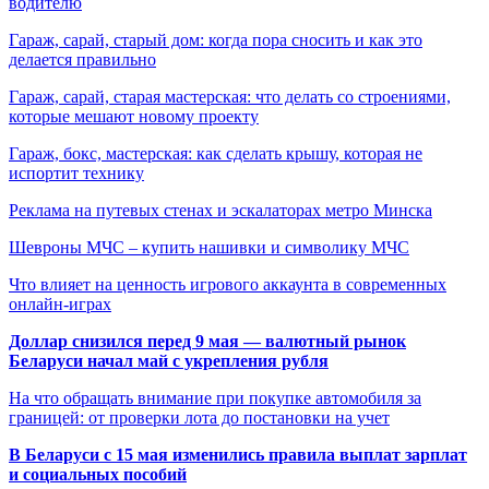
водителю
Гараж, сарай, старый дом: когда пора сносить и как это
делается правильно
Гараж, сарай, старая мастерская: что делать со строениями,
которые мешают новому проекту
Гараж, бокс, мастерская: как сделать крышу, которая не
испортит технику
Реклама на путевых стенах и эскалаторах метро Минска
Шевроны МЧС – купить нашивки и символику МЧС
Что влияет на ценность игрового аккаунта в современных
онлайн-играх
Доллар снизился перед 9 мая — валютный рынок
Беларуси начал май с укрепления рубля
На что обращать внимание при покупке автомобиля за
границей: от проверки лота до постановки на учет
В Беларуси с 15 мая изменились правила выплат зарплат
и социальных пособий