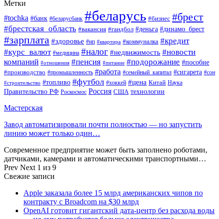
Метки
#беларусь
#брест
#tochka
#банк
#бизнес
#беларусбанк
#брестская_область
#деньга
#динамо_брест
#вакансия
#гандбол
#зарплата
#кредит
#здоровье
#коммуналка
#ип
#квартира
#налог
#курс_валют
#новости
#недвижимость
#медицина
компаний
#пенсия
#подорожание
#пособие
#отношения
#питание
#работа
#производство
#сигарета
#промышленность
#семейный_капитал
#сон
#футбол
#цена
#топливо
Китай
Наука
#строительство
#хоккей
Россия
Правительство РФ
США
технологии
Роскосмос
Мастерская
Завод автоматизировали почти полностью — но запустить
линию может только один…
Современное предприятие может быть заполнено роботами,
датчиками, камерами и автоматическими транспортными…
Prev
Next
1 из 9
Свежие записи
Apple заказала более 15 млрд американских чипов по
контракту с Broadcom на $30 млрд
OpenAI готовит гигантский дата-центр без расхода воды