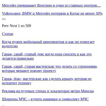
Mercedes превращает Венгрию в один из главных центров…
Volkswagen, BMW и Mercedes потеряли в Китае не менее 30%
…
Prev
Next
1 из 509
Статьи
Когда нужен мобильный шиномонтаж и как он помогает
водителю
Гараж, сарай, старый дом: когда пора сносить и как это
делается правильно
Гараж, сарай, старая мастерская: что делать со строениями,
которые мешают новому проекту
Гараж, бокс, мастерская: как сделать крышу, которая не
испортит технику
Реклама на путевых стенах и эскалаторах метро Минска
Шевроны МЧС – купить нашивки и символику МЧС