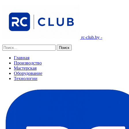
rc-club.by -
Главная
Производство
Мастерская
Оборудование
Технологии