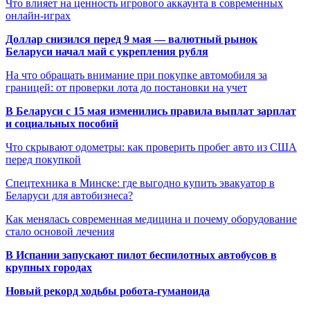
Что влияет на ценность игрового аккаунта в современных
онлайн-играх
Доллар снизился перед 9 мая — валютный рынок
Беларуси начал май с укрепления рубля
На что обращать внимание при покупке автомобиля за
границей: от проверки лота до постановки на учет
В Беларуси с 15 мая изменились правила выплат зарплат
и социальных пособий
Что скрывают одометры: как проверить пробег авто из США
перед покупкой
Спецтехника в Минске: где выгодно купить эвакуатор в
Беларуси для автобизнеса?
Как менялась современная медицина и почему оборудование
стало основой лечения
В Испании запускают пилот беспилотных автобусов в
крупных городах
Новый рекорд ходьбы робота-гуманоида