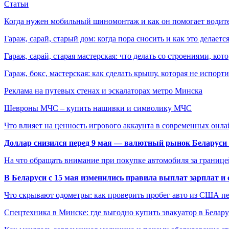
Статьи
Когда нужен мобильный шиномонтаж и как он помогает водит
Гараж, сарай, старый дом: когда пора сносить и как это делаетс
Гараж, сарай, старая мастерская: что делать со строениями, к
Гараж, бокс, мастерская: как сделать крышу, которая не испорт
Реклама на путевых стенах и эскалаторах метро Минска
Шевроны МЧС – купить нашивки и символику МЧС
Что влияет на ценность игрового аккаунта в современных онла
Доллар снизился перед 9 мая — валютный рынок Беларуси 
На что обращать внимание при покупке автомобиля за границей
В Беларуси с 15 мая изменились правила выплат зарплат и
Что скрывают одометры: как проверить пробег авто из США п
Спецтехника в Минске: где выгодно купить эвакуатор в Белару