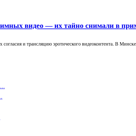
имных видео — их тайно снимали в при
их согласия и трансляцию эротического видеоконтента. В Минск
ту…
о…
…