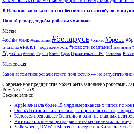
Как менялась современная медицина и почему оборудование ст
В Испании запускают пилот беспилотных автобусов в круп
Новый рекорд ходьбы робота-гуманоида
Метки
#беларусь
#брест
#tochka
#бр
#банк
#бизнес
#беларусбанк
#налог
#новости компаний
#недвижимость
#медицина
#отношения
#футбол
Росс
#цена
Правительство РФ
Китай
Наука
Роскосмос
#хоккей
Мастерская
Завод автоматизировали почти полностью — но запустить ли
Современное предприятие может быть заполнено роботами, д
Prev
Next
1 из 9
Свежие записи
Apple заказала более 15 млрд американских чипов по кон
OpenAI готовит гигантский дата-центр без расхода воды 
Mercedes превращает Венгрию в один из главных центро
Автомобиль всё чаще продают незавершённым: почему ф
Volkswagen, BMW и Mercedes потеряли в Китае не менее 