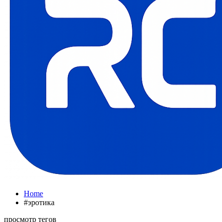
Home
#эротика
просмотр тегов