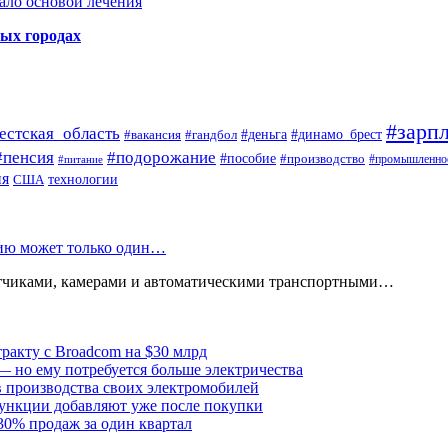
ало основой лечения
ных городах
#зарпл
естская_область
#деньга
#динамо_брест
#вакансия
#гандбол
#пенсия
#подорожание
#пособие
#производство
#промышленно
#питание
ия
США
технологии
нию может только один…
атчиками, камерами и автоматическими транспортными…
тракту с Broadcom на $30 млрд
— но ему потребуется больше электричества
в производства своих электромобилей
ункции добавляют уже после покупки
30% продаж за один квартал