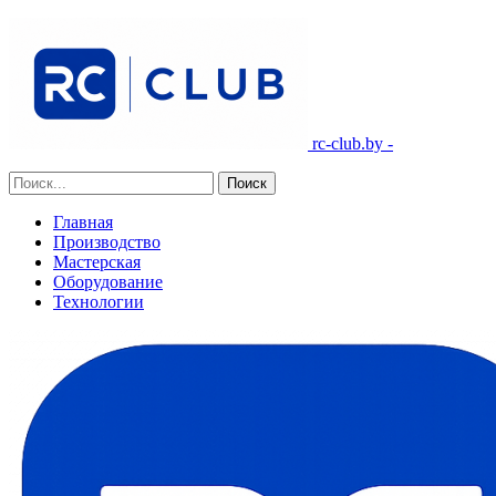
rc-club.by -
Главная
Производство
Мастерская
Оборудование
Технологии