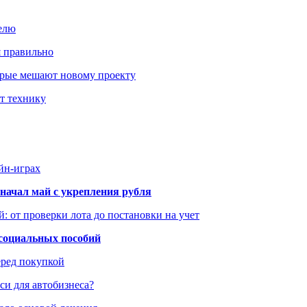
елю
я правильно
оторые мешают новому проекту
ит технику
йн-играх
начал май с укрепления рубля
: от проверки лота до постановки на учет
 социальных пособий
еред покупкой
си для автобизнеса?