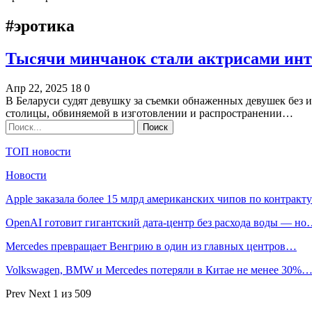
#эротика
Тысячи минчанок стали актрисами инт
Апр 22, 2025
18
0
В Беларуси судят девушку за съемки обнаженных девушек без 
столицы, обвиняемой в изготовлении и распространении…
ТОП новости
Новости
Apple заказала более 15 млрд американских чипов по контрак
OpenAI готовит гигантский дата-центр без расхода воды — н
Mercedes превращает Венгрию в один из главных центров…
Volkswagen, BMW и Mercedes потеряли в Китае не менее 30%
Prev
Next
1 из 509