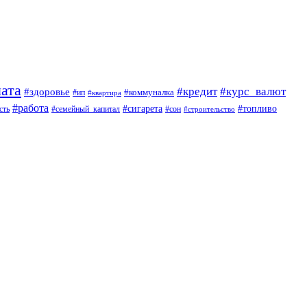
ата
#кредит
#курс_валют
#здоровье
#коммуналка
#ип
#квартира
#работа
#сигарета
#топливо
сть
#семейный_капитал
#сон
#строительство