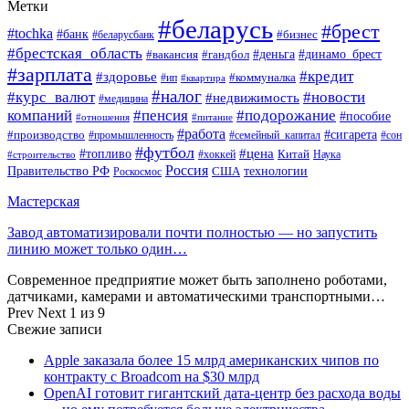
Метки
#беларусь
#брест
#tochka
#банк
#бизнес
#беларусбанк
#брестская_область
#деньга
#динамо_брест
#вакансия
#гандбол
#зарплата
#кредит
#здоровье
#коммуналка
#ип
#квартира
#налог
#курс_валют
#новости
#недвижимость
#медицина
компаний
#пенсия
#подорожание
#пособие
#отношения
#питание
#работа
#производство
#сигарета
#промышленность
#семейный_капитал
#сон
#футбол
#цена
#топливо
Китай
Наука
#строительство
#хоккей
Россия
Правительство РФ
США
технологии
Роскосмос
Мастерская
Завод автоматизировали почти полностью — но запустить
линию может только один…
Современное предприятие может быть заполнено роботами,
датчиками, камерами и автоматическими транспортными…
Prev
Next
1 из 9
Свежие записи
Apple заказала более 15 млрд американских чипов по
контракту с Broadcom на $30 млрд
OpenAI готовит гигантский дата-центр без расхода воды