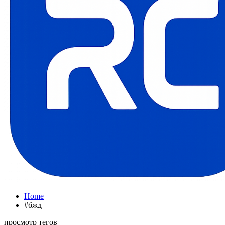
Home
#бжд
просмотр тегов