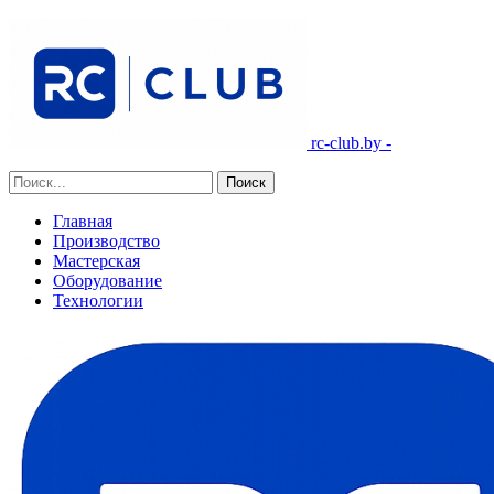
rc-club.by -
Главная
Производство
Мастерская
Оборудование
Технологии