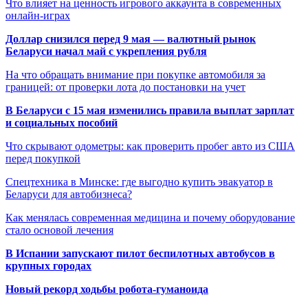
Что влияет на ценность игрового аккаунта в современных
онлайн-играх
Доллар снизился перед 9 мая — валютный рынок
Беларуси начал май с укрепления рубля
На что обращать внимание при покупке автомобиля за
границей: от проверки лота до постановки на учет
В Беларуси с 15 мая изменились правила выплат зарплат
и социальных пособий
Что скрывают одометры: как проверить пробег авто из США
перед покупкой
Спецтехника в Минске: где выгодно купить эвакуатор в
Беларуси для автобизнеса?
Как менялась современная медицина и почему оборудование
стало основой лечения
В Испании запускают пилот беспилотных автобусов в
крупных городах
Новый рекорд ходьбы робота-гуманоида