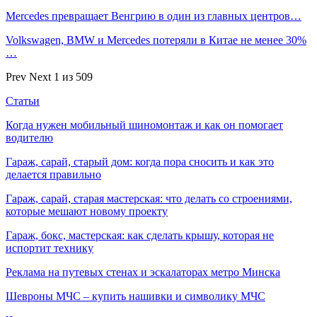
Mercedes превращает Венгрию в один из главных центров…
Volkswagen, BMW и Mercedes потеряли в Китае не менее 30%
…
Prev
Next
1 из 509
Статьи
Когда нужен мобильный шиномонтаж и как он помогает
водителю
Гараж, сарай, старый дом: когда пора сносить и как это
делается правильно
Гараж, сарай, старая мастерская: что делать со строениями,
которые мешают новому проекту
Гараж, бокс, мастерская: как сделать крышу, которая не
испортит технику
Реклама на путевых стенах и эскалаторах метро Минска
Шевроны МЧС – купить нашивки и символику МЧС