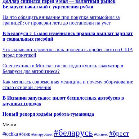
Доллар снизился перед 9 мая — валютный рынок
Беларуси начал май с укрепления рубля
На что обращать внимание при покупке автомобиля за
границей: от проверки лота до постановки на учет
В Беларуси с 15 мая изменились правила выплат зарплат
и социальных пособий
Что скрывают одометры: как проверить пробег авто из США
перед покупкой
Спецтехника в Минске: где выгодно купить эвакуатор в
Беларуси для автобизнеса?
Как менялась современная медицина и почему оборудование
стало основой лечения
В Испании запускают пилот беспилотных автобусов в
крупных городах
Новый рекорд ходьбы робота-гуманоида
Метки
#беларусь
#брест
#tochka
#банк
#бизнес
#беларусбанк