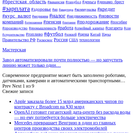
#брестская_область
#деньга
#динамо_брест
#вакансия
#гандбол
#зарплата
#кредит
#здоровье
#коммуналка
#ип
#квартира
#налог
#курс_валют
#новости
#недвижимость
#медицина
компаний
#пенсия
#подорожание
#пособие
#отношения
#питание
#работа
#производство
#сигарета
#промышленность
#семейный_капитал
#сон
#футбол
#цена
#топливо
Китай
Наука
#строительство
#хоккей
Россия
Правительство РФ
США
технологии
Роскосмос
Мастерская
Завод автоматизировали почти полностью — но запустить
линию может только один…
Современное предприятие может быть заполнено роботами,
датчиками, камерами и автоматическими транспортными…
Prev
Next
1 из 9
Свежие записи
Apple заказала более 15 млрд американских чипов по
контракту с Broadcom на $30 млрд
OpenAI готовит гигантский дата-центр без расхода воды
— но ему потребуется больше электричества
Mercedes превращает Венгрию в один из главных
центров производства своих электромобилей