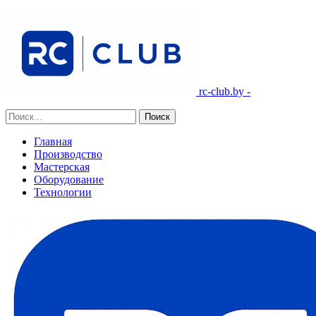
rc-club.by -
Главная
Производство
Мастерская
Оборудование
Технологии