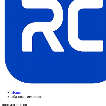
Home
#базовая_величина
просмотр тегов