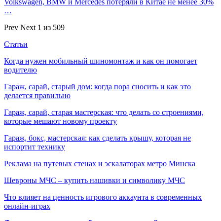
Volkswagen, BMW и Mercedes потеряли в Китае не менее 30%
…
Prev
Next
1 из 509
Статьи
Когда нужен мобильный шиномонтаж и как он помогает
водителю
Гараж, сарай, старый дом: когда пора сносить и как это
делается правильно
Гараж, сарай, старая мастерская: что делать со строениями,
которые мешают новому проекту
Гараж, бокс, мастерская: как сделать крышу, которая не
испортит технику
Реклама на путевых стенах и эскалаторах метро Минска
Шевроны МЧС – купить нашивки и символику МЧС
Что влияет на ценность игрового аккаунта в современных
онлайн-играх