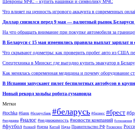
Шевроны МЧС – купить нашивки и символику МЧС
Что влияет на ценность игрового аккаунта в современных онла
Доллар снизился перед 9 мая — валютный рынок Беларуси 
На что обращать внимание при покупке автомобиля за границей
В Беларуси с 15 мая изменились правила выплат зарплат и
Что скрывают одометры: как проверить пробег авто из США п
Спецтехника в Минске: где выгодно купить эвакуатор в Белару
Как менялась современная медицина и почему оборудование ст
В Испании запускают пилот беспилотных автобусов в круп
Новый рекорд ходьбы робота-гуманоида
Метки
#беларусь
#брест
#tochka
#бр
#банк
#бизнес
#беларусбанк
#налог
#новости компаний
#недвижимость
#медицина
#отношения
#футбол
Росс
#цена
Правительство РФ
Китай
Наука
Роскосмос
#хоккей