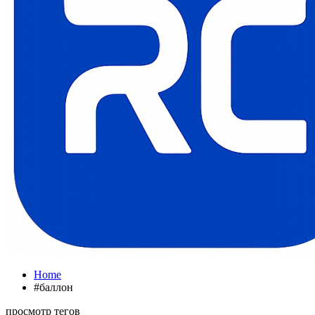
Home
#баллон
просмотр тегов