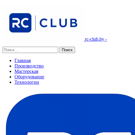
rc-club.by -
Главная
Производство
Мастерская
Оборудование
Технологии