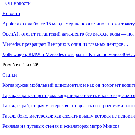
ТОП новости
Новости
Apple заказала более 15 млрд американских чипов по контрак
OpenAI готовит гигантский дата-центр без расхода воды — н
Mercedes превращает Венгрию в один из главных центров…
Volkswagen, BMW и Mercedes потеряли в Китае не менее 30%
Prev
Next
1 из 509
Статьи
Когда нужен мобильный шиномонтаж и как он помогает водит
Гараж, сарай, старый дом: когда пора сносить и как это делаетс
Гараж, сарай, старая мастерская: что делать со строениями, к
Гараж, бокс, мастерская: как сделать крышу, которая не испорт
Реклама на путевых стенах и эскалаторах метро Минска