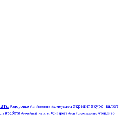
ата
#кредит
#курс_валют
#здоровье
#коммуналка
#ип
#квартира
#работа
#сигарета
#топливо
сть
#семейный_капитал
#сон
#строительство