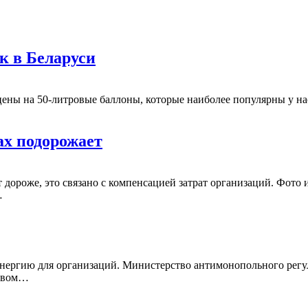
ек в Беларуси
 цены на 50-литровые баллоны, которые наиболее популярны у н
х подорожает
ет дороже, это связано с компенсацией затрат организаций. Фо
…
ергию для организаций. Министерство антимонопольного регул
вовом…