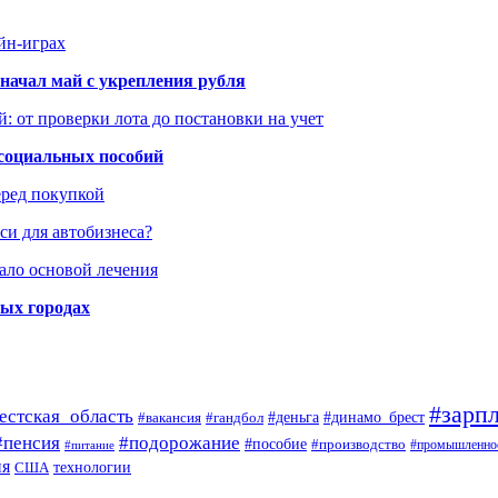
йн-играх
начал май с укрепления рубля
: от проверки лота до постановки на учет
 социальных пособий
еред покупкой
си для автобизнеса?
ало основой лечения
ных городах
#зарпл
естская_область
#деньга
#динамо_брест
#вакансия
#гандбол
#пенсия
#подорожание
#пособие
#производство
#промышленно
#питание
ия
США
технологии