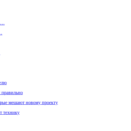
ту…
о…
…
елю
я правильно
оторые мешают новому проекту
ит технику