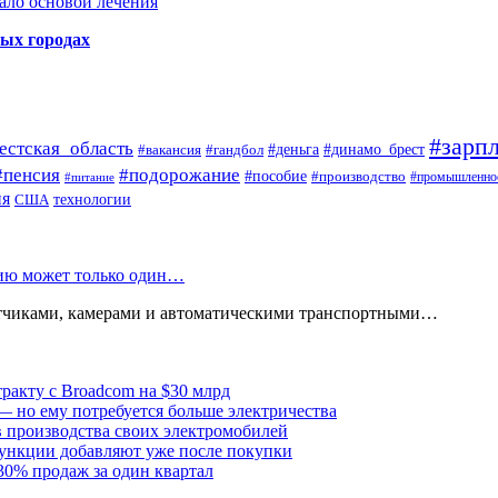
ало основой лечения
ных городах
#зарпл
естская_область
#деньга
#динамо_брест
#вакансия
#гандбол
#пенсия
#подорожание
#пособие
#производство
#промышленно
#питание
ия
США
технологии
нию может только один…
атчиками, камерами и автоматическими транспортными…
тракту с Broadcom на $30 млрд
— но ему потребуется больше электричества
в производства своих электромобилей
ункции добавляют уже после покупки
30% продаж за один квартал