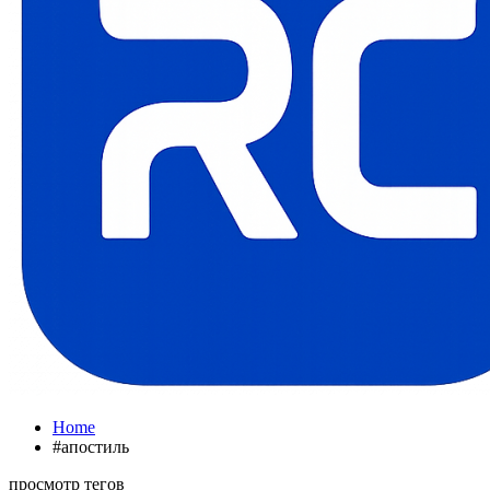
Home
#апостиль
просмотр тегов