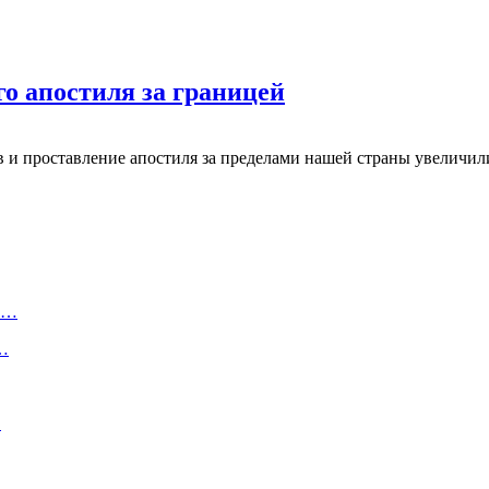
го апостиля за границей
и проставление апостиля за пределами нашей страны увеличилис
ту…
о…
…