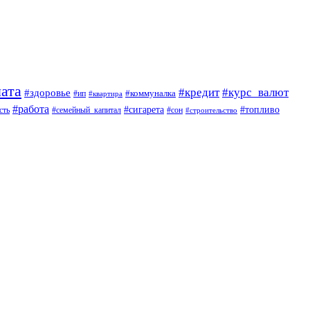
ата
#кредит
#курс_валют
#здоровье
#коммуналка
#ип
#квартира
#работа
#сигарета
#топливо
сть
#семейный_капитал
#сон
#строительство