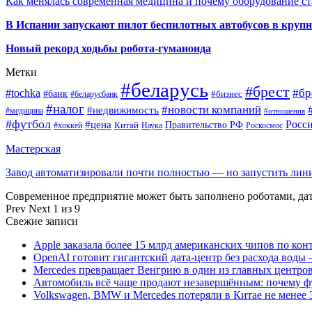
Как менялась современная медицина и почему оборудование ст
В Испании запускают пилот беспилотных автобусов в круп
Новый рекорд ходьбы робота-гуманоида
Метки
#беларусь
#брест
#tochka
#бр
#банк
#бизнес
#беларусбанк
#налог
#новости компаний
#недвижимость
#медицина
#отношения
#футбол
Росс
#цена
Правительство РФ
Китай
Наука
Роскосмос
#хоккей
Мастерская
Завод автоматизировали почти полностью — но запустить ли
Современное предприятие может быть заполнено роботами, д
Prev
Next
1 из 9
Свежие записи
Apple заказала более 15 млрд американских чипов по кон
OpenAI готовит гигантский дата-центр без расхода воды 
Mercedes превращает Венгрию в один из главных центро
Автомобиль всё чаще продают незавершённым: почему ф
Volkswagen, BMW и Mercedes потеряли в Китае не менее 