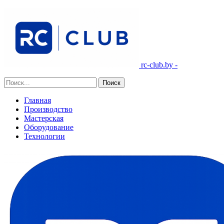
rc-club.by -
Главная
Производство
Мастерская
Оборудование
Технологии