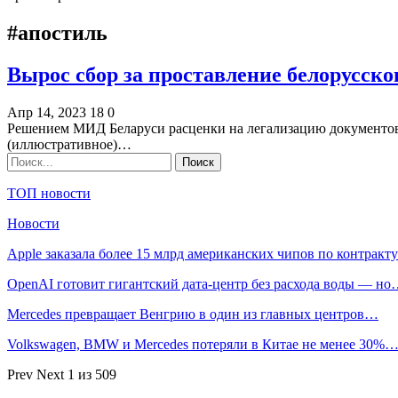
#апостиль
Вырос сбор за проставление белорусско
Апр 14, 2023
18
0
Решением МИД Беларуси расценки на легализацию документов 
(иллюстративное)…
ТОП новости
Новости
Apple заказала более 15 млрд американских чипов по контрак
OpenAI готовит гигантский дата-центр без расхода воды — н
Mercedes превращает Венгрию в один из главных центров…
Volkswagen, BMW и Mercedes потеряли в Китае не менее 30%
Prev
Next
1 из 509