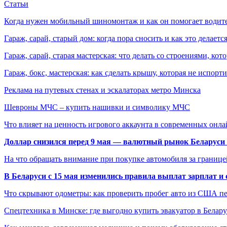
Статьи
Когда нужен мобильный шиномонтаж и как он помогает водит
Гараж, сарай, старый дом: когда пора сносить и как это делаетс
Гараж, сарай, старая мастерская: что делать со строениями, к
Гараж, бокс, мастерская: как сделать крышу, которая не испорт
Реклама на путевых стенах и эскалаторах метро Минска
Шевроны МЧС – купить нашивки и символику МЧС
Что влияет на ценность игрового аккаунта в современных онла
Доллар снизился перед 9 мая — валютный рынок Беларуси 
На что обращать внимание при покупке автомобиля за границей
В Беларуси с 15 мая изменились правила выплат зарплат и
Что скрывают одометры: как проверить пробег авто из США п
Спецтехника в Минске: где выгодно купить эвакуатор в Белару