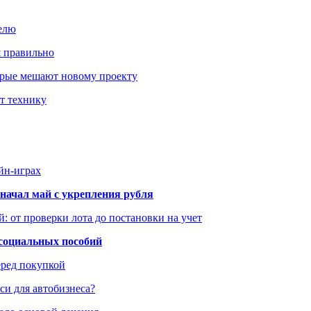
елю
я правильно
оторые мешают новому проекту
ит технику
йн-играх
начал май с укрепления рубля
: от проверки лота до постановки на учет
 социальных пособий
еред покупкой
си для автобизнеса?