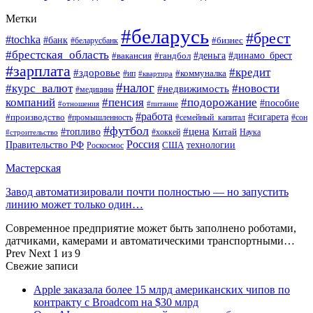
Метки
#беларусь
#брест
#tochka
#банк
#бизнес
#беларусбанк
#брестская_область
#деньга
#динамо_брест
#вакансия
#гандбол
#зарплата
#кредит
#здоровье
#коммуналка
#ип
#квартира
#налог
#курс_валют
#новости
#недвижимость
#медицина
компаний
#пенсия
#подорожание
#пособие
#отношения
#питание
#работа
#производство
#сигарета
#промышленность
#семейный_капитал
#сон
#футбол
#цена
#топливо
Китай
Наука
#строительство
#хоккей
Россия
Правительство РФ
США
технологии
Роскосмос
Мастерская
Завод автоматизировали почти полностью — но запустить
линию может только один…
Современное предприятие может быть заполнено роботами,
датчиками, камерами и автоматическими транспортными…
Prev
Next
1 из 9
Свежие записи
Apple заказала более 15 млрд американских чипов по
контракту с Broadcom на $30 млрд