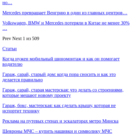
но…
Mercedes превращает Венгрию в один из главных центров…
Volkswagen, BMW и Mercedes потеряли в Китае не менее 30%
…
Prev
Next
1 из 509
Статьи
Когда нужен мобильный шиномонтаж и как он помогает
водителю
Гараж, сарай, старый дом: когда пора сносить и как это
делается правильно
Гараж, сарай, старая мастерская: что делать со строениями,
которые мешают новому проекту
Гараж, бокс, мастерская: как сделать крышу, которая не
испортит технику
Реклама на путевых стенах и эскалаторах метро Минска
Шевроны МЧС – купить нашивки и символику МЧС