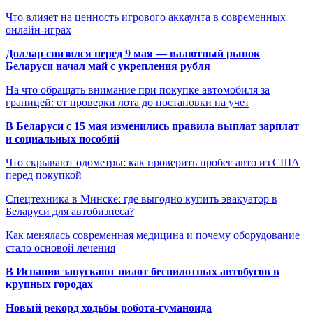
Что влияет на ценность игрового аккаунта в современных
онлайн-играх
Доллар снизился перед 9 мая — валютный рынок
Беларуси начал май с укрепления рубля
На что обращать внимание при покупке автомобиля за
границей: от проверки лота до постановки на учет
В Беларуси с 15 мая изменились правила выплат зарплат
и социальных пособий
Что скрывают одометры: как проверить пробег авто из США
перед покупкой
Спецтехника в Минске: где выгодно купить эвакуатор в
Беларуси для автобизнеса?
Как менялась современная медицина и почему оборудование
стало основой лечения
В Испании запускают пилот беспилотных автобусов в
крупных городах
Новый рекорд ходьбы робота-гуманоида