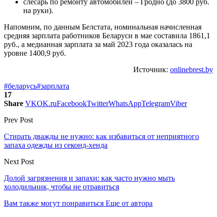
слесарь по ремонту автомобилей – Гродно (до 3800 руб.
на руки).
Напомним, по данным Белстата, номинальная начисленная
средняя зарплата работников Беларуси в мае составила 1861,1
руб., а медианная зарплата за май 2023 года оказалась на
уровне 1400,9 руб.
Источник:
onlinebrest.by
#беларусь
#зарплата
17
Share
VK
OK.ru
Facebook
Twitter
WhatsApp
Telegram
Viber
Prev Post
Стирать дважды не нужно: как избавиться от неприятного
запаха одежды из секонд-хенда
Next Post
Долой загрязнения и запахи: как часто нужно мыть
холодильник, чтобы не отравиться
Вам также могут понравиться
Еще от автора