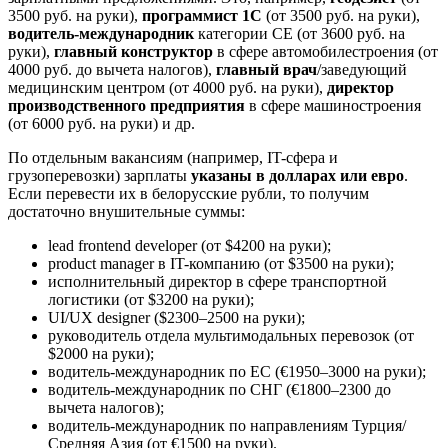
3500 руб. на руки),
программист 1С
(от 3500 руб. на руки),
водитель-международник
категории СЕ (от 3600 руб. на
руки),
главный конструктор
в сфере автомобилестроения (от
4000 руб. до вычета налогов),
главный врач
/заведующий
медицинским центром (от 4000 руб. на руки),
директор
производственного предприятия
в сфере машиностроения
(от 6000 руб. на руки) и др.
По отдельным вакансиям (например, IT-сфера и
грузоперевозки) зарплаты
указаны в долларах или евро
.
Если перевести их в белорусские рубли, то получим
достаточно внушительные суммы:
lead frontend developer (от $4200 на руки);
product manager в IT-компанию (от $3500 на руки);
исполнительный директор в сфере транспортной
логистики (от $3200 на руки);
UI/UX designer ($2300–2500 на руки);
руководитель отдела мультимодальных перевозок (от
$2000 на руки);
водитель-международник по ЕС (€1950–3000 на руки);
водитель-международник по СНГ (€1800–2300 до
вычета налогов);
водитель-международник по направлениям Турция/
Средняя Азия (от €1500 на руки).