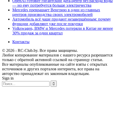
OpenAI готовит гигантский дата-центр без расхода воды
— но ему потребуется больше электричества
Mercedes превращает Венгрию в один из главных
центров производства своих электромобилей
Автомобиль всё чаще продают незавершённым: почему
функции добавляют уже после покупки
Volkswagen, BMW и Mercedes потеряли в Китае не менее
30% продаж за один квартал
Контакты
© 2026 - RC-Club.by. Все права защищены.
Любое копирование материалов с нашего ресурса разрешается
только с обратной активной ссылкой на страницу статьи.
Все материалы опубликованные на сайте взяты с открытых
источников и других порталов интернета, все права на
авторство принадлежат их законным владельцам.
Sign in