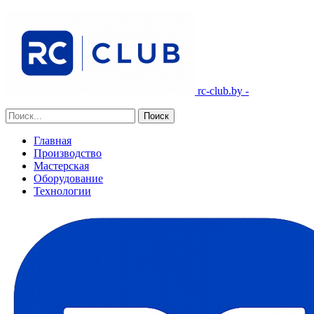
rc-club.by -
Главная
Производство
Мастерская
Оборудование
Технологии