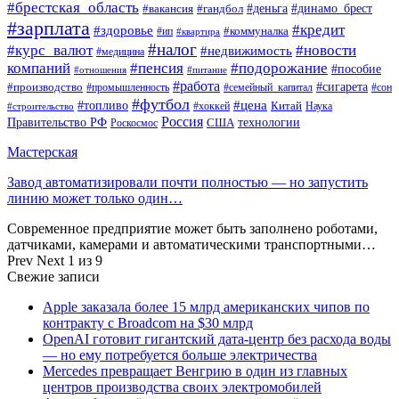
#брестская_область
#деньга
#динамо_брест
#вакансия
#гандбол
#зарплата
#кредит
#здоровье
#коммуналка
#ип
#квартира
#налог
#курс_валют
#новости
#недвижимость
#медицина
компаний
#пенсия
#подорожание
#пособие
#отношения
#питание
#работа
#производство
#сигарета
#промышленность
#семейный_капитал
#сон
#футбол
#цена
#топливо
Китай
Наука
#строительство
#хоккей
Россия
Правительство РФ
США
технологии
Роскосмос
Мастерская
Завод автоматизировали почти полностью — но запустить
линию может только один…
Современное предприятие может быть заполнено роботами,
датчиками, камерами и автоматическими транспортными…
Prev
Next
1 из 9
Свежие записи
Apple заказала более 15 млрд американских чипов по
контракту с Broadcom на $30 млрд
OpenAI готовит гигантский дата-центр без расхода воды
— но ему потребуется больше электричества
Mercedes превращает Венгрию в один из главных
центров производства своих электромобилей