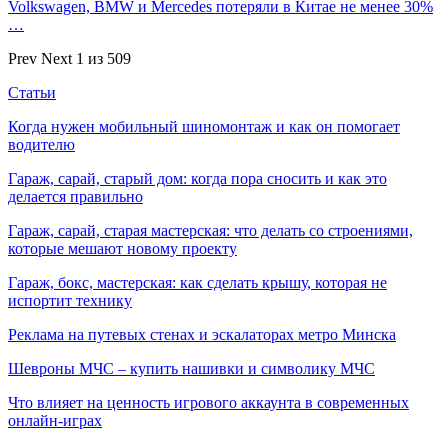
Volkswagen, BMW и Mercedes потеряли в Китае не менее 30%
…
Prev
Next
1 из 509
Статьи
Когда нужен мобильный шиномонтаж и как он помогает
водителю
Гараж, сарай, старый дом: когда пора сносить и как это
делается правильно
Гараж, сарай, старая мастерская: что делать со строениями,
которые мешают новому проекту
Гараж, бокс, мастерская: как сделать крышу, которая не
испортит технику
Реклама на путевых стенах и эскалаторах метро Минска
Шевроны МЧС – купить нашивки и символику МЧС
Что влияет на ценность игрового аккаунта в современных
онлайн-играх