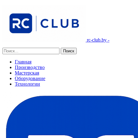
rc-club.by -
Главная
Производство
Мастерская
Оборудование
Технологии