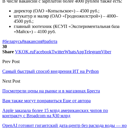
В числе вакансий с зарплатой более 4000 рублей также есть:
директор (ОАО «Копыльское») – 4500 руб.;
штукатур и маляр (ОАО «Гродножилстрой») – 4000–
4500 руб.;
главный зоотехник (КСУП «Экспериментальная база
«Майск») – 4100 руб.
#беларусь
#вакансия
#работа
30
Share
VK
OK.ru
Facebook
Twitter
WhatsApp
Telegram
Viber
Prev Post
Самый быстрый способ внедрения ИТ на Python
Next Post
Посмотрели цены на рынке и в магазинах Бреста
Вам также могут понравиться
Еще от автора
Apple заказала более 15 млрд американских чипов по
контракту с Broadcom на $30 млрд
OpenAI готовит гигантский дата-центр без расхода воды — но