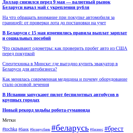
Доллар снизился перед 9 мая — валютный рынок
Беларуси начал май с укрепления рубля
На что обращать внимание при покупке автомобиля за
границей: от проверки лота до постановки на учет
В Беларуси с 15 мая изменились правила выплат зарплат
и социальных пособий
Что скрывают одометры: как проверить пробег авто из США
перед покупкой
Спецтехника в Минске: где выгодно купить эвакуатор в
Беларуси для автобизнеса?
Как менялась современная медицина и почему оборудование
стало основой лечения
В Испании запускают пилот беспилотных автобусов в
крупных городах
Новый рекорд ходьбы робота-гуманоида
Метки
#беларусь
#брест
#tochka
#банк
#бизнес
#беларусбанк