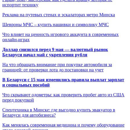
испортит технику
Реклама на путевых стенах и эскалаторах метро Минска
Шевроны МЧС – купить нашивки и символику МЧС
Что влияет на ценность игрового аккаунта в современных
онлайн-играх
Доллар снизился перед 9 мая — валютный рынок
Беларуси начал май с укрепления рубля
На что обращать внимание при покупке автомобиля за
границей: от проверки лота до постановки на учет
В Беларуси с 15 мая изменились правила выплат зарплат
и социальных пособий
Что скрывают одометры: как проверить пробег авто из США
перед покупкой
Спецтехника в Минске: где выгодно купить эвакуатор в
Беларуси для автобизнеса?
Как менялась современная медицина и почему оборудование