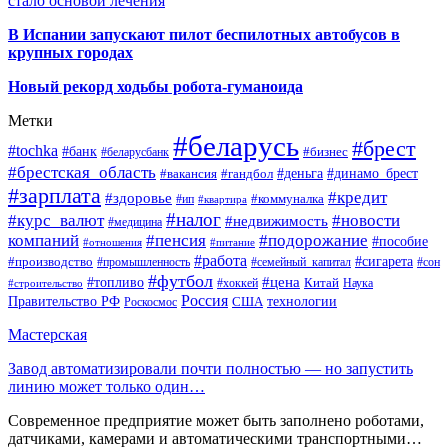
стало основой лечения
В Испании запускают пилот беспилотных автобусов в
крупных городах
Новый рекорд ходьбы робота-гуманоида
Метки
#беларусь
#брест
#tochka
#банк
#бизнес
#беларусбанк
#брестская_область
#деньга
#динамо_брест
#вакансия
#гандбол
#зарплата
#кредит
#здоровье
#коммуналка
#ип
#квартира
#налог
#курс_валют
#новости
#недвижимость
#медицина
компаний
#пенсия
#подорожание
#пособие
#отношения
#питание
#работа
#производство
#сигарета
#промышленность
#семейный_капитал
#сон
#футбол
#цена
#топливо
Китай
Наука
#строительство
#хоккей
Россия
Правительство РФ
США
технологии
Роскосмос
Мастерская
Завод автоматизировали почти полностью — но запустить
линию может только один…
Современное предприятие может быть заполнено роботами,
датчиками, камерами и автоматическими транспортными…