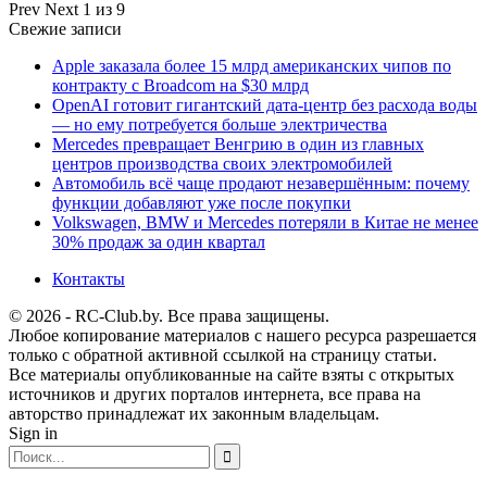
Prev
Next
1 из 9
Свежие записи
Apple заказала более 15 млрд американских чипов по
контракту с Broadcom на $30 млрд
OpenAI готовит гигантский дата-центр без расхода воды
— но ему потребуется больше электричества
Mercedes превращает Венгрию в один из главных
центров производства своих электромобилей
Автомобиль всё чаще продают незавершённым: почему
функции добавляют уже после покупки
Volkswagen, BMW и Mercedes потеряли в Китае не менее
30% продаж за один квартал
Контакты
© 2026 - RC-Club.by. Все права защищены.
Любое копирование материалов с нашего ресурса разрешается
только с обратной активной ссылкой на страницу статьи.
Все материалы опубликованные на сайте взяты с открытых
источников и других порталов интернета, все права на
авторство принадлежат их законным владельцам.
Sign in