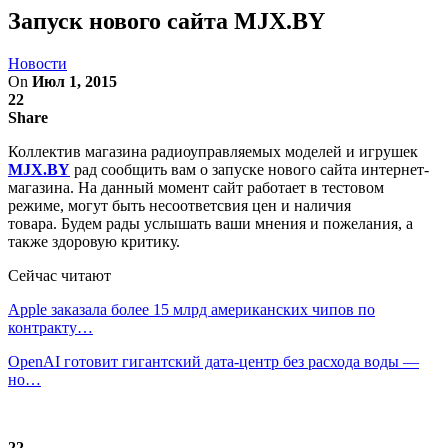
Запуск нового сайта MJX.BY
Новости
On
Июл 1, 2015
22
Share
Коллектив магазина радиоуправляемых моделей и игрушек
MJX.BY
рад сообщить вам о запуске нового сайта интернет-
магазина. На данный момент сайт работает в тестовом
режиме, могут быть несоответсвия цен и наличия
товара. Будем рады услышать ваши мнения и пожелания, а
также здоровую критику.
Сейчас читают
Apple заказала более 15 млрд американских чипов по
контракту…
OpenAI готовит гигантский дата-центр без расхода воды —
но…
22