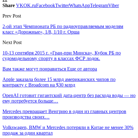
Share
VK
OK.ru
Facebook
Twitter
WhatsApp
Telegram
Viber
Prev Post
2-ой этап Чемпионата РБ по радиоуправляемым моделям
класс «Дорожные», 1/8, 1/10 г. Орша
Next Post
10-13 сентября 2015 г. «Гран-при Минска», Кубок РБ по
судомодельному спорту в классах ФСР лодок.
Вам также могут понравиться
Еще от автора
Apple заказала более 15 млрд американских чипов по
контракту с Broadcom на $30 млрд
OpenAI готовит гигантский дата-центр без расхода воды — но
ему потребуется больше…
Mercedes превращает Венгрию в один из главных центров
производства своих…
Volkswagen, BMW и Mercedes потеряли в Китае не менее 30%
продаж за один квартал