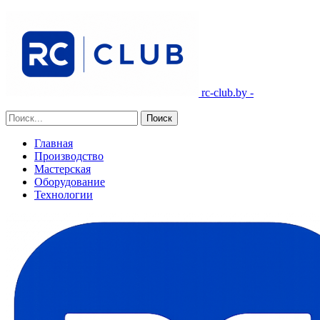
rc-club.by -
Главная
Производство
Мастерская
Оборудование
Технологии