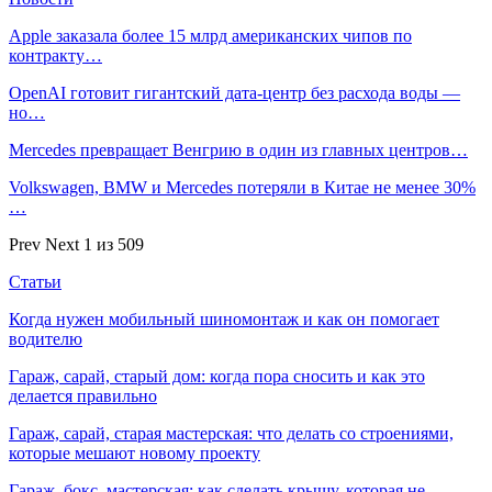
Apple заказала более 15 млрд американских чипов по
контракту…
OpenAI готовит гигантский дата-центр без расхода воды —
но…
Mercedes превращает Венгрию в один из главных центров…
Volkswagen, BMW и Mercedes потеряли в Китае не менее 30%
…
Prev
Next
1 из 509
Статьи
Когда нужен мобильный шиномонтаж и как он помогает
водителю
Гараж, сарай, старый дом: когда пора сносить и как это
делается правильно
Гараж, сарай, старая мастерская: что делать со строениями,
которые мешают новому проекту
Гараж, бокс, мастерская: как сделать крышу, которая не