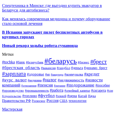
Спецтехника в Минске: где выгодно купить эвакуатор в
Беларуси для автобизнеса?
Как менялась современная медицина и почему оборудование
стало основой лечения
В Испании запускают пилот беспилотных автобусов в
крупных городах
Новый рекорд ходьбы робота-гуманоида
Метки
#беларусь
#брест
#tochka
#банк
#бизнес
#беларусбанк
#брестская_область
#деньга
#динамо_брест
#вакансия
#гандбол
#зарплата
#кредит
#здоровье
#коммуналка
#ип
#квартира
#налог
#курс_валют
#новости
#недвижимость
#медицина
компаний
#пенсия
#подорожание
#пособие
#отношения
#питание
#работа
#производство
#сигарета
#промышленность
#семейный_капитал
#сон
#футбол
#цена
#топливо
Китай
Наука
#строительство
#хоккей
Россия
Правительство РФ
США
технологии
Роскосмос
Мастерская