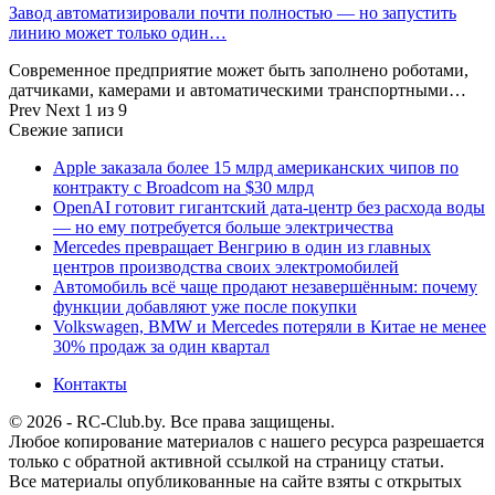
Завод автоматизировали почти полностью — но запустить
линию может только один…
Современное предприятие может быть заполнено роботами,
датчиками, камерами и автоматическими транспортными…
Prev
Next
1 из 9
Свежие записи
Apple заказала более 15 млрд американских чипов по
контракту с Broadcom на $30 млрд
OpenAI готовит гигантский дата-центр без расхода воды
— но ему потребуется больше электричества
Mercedes превращает Венгрию в один из главных
центров производства своих электромобилей
Автомобиль всё чаще продают незавершённым: почему
функции добавляют уже после покупки
Volkswagen, BMW и Mercedes потеряли в Китае не менее
30% продаж за один квартал
Контакты
© 2026 - RC-Club.by. Все права защищены.
Любое копирование материалов с нашего ресурса разрешается
только с обратной активной ссылкой на страницу статьи.
Все материалы опубликованные на сайте взяты с открытых