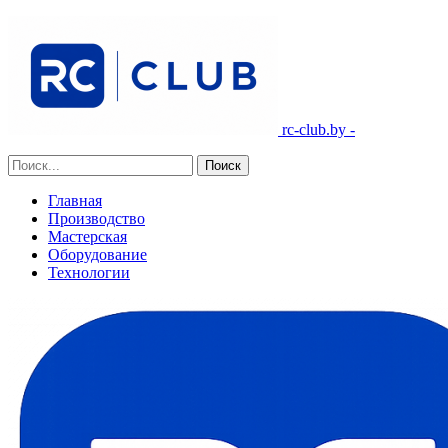
rc-club.by -
Главная
Производство
Мастерская
Оборудование
Технологии