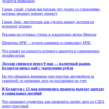
делается правильно
Гараж, сарай, старая мастерская: что делать со строениями,
которые мешают новому проекту
Гараж, бокс, мастерская: как сделать крышу, которая не
испортит технику
Реклама на путевых стенах и эскалаторах метро Минска
Шевроны МЧС – купить нашивки и символику МЧС
Что влияет на ценность игрового аккаунта в современных
онлайн-играх
Доллар снизился перед 9 мая — валютный рынок
Беларуси начал май с укрепления рубля
На что обращать внимание при покупке автомобиля за
границей: от проверки лота до постановки на учет
В Беларуси с 15 мая изменились правила выплат зарплат
и социальных пособий
Что скрывают одометры: как проверить пробег авто из США
перед покупкой