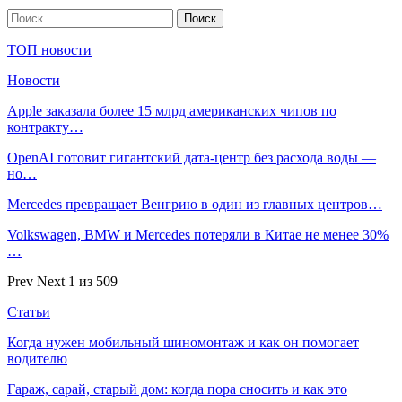
ТОП новости
Новости
Apple заказала более 15 млрд американских чипов по
контракту…
OpenAI готовит гигантский дата-центр без расхода воды —
но…
Mercedes превращает Венгрию в один из главных центров…
Volkswagen, BMW и Mercedes потеряли в Китае не менее 30%
…
Prev
Next
1 из 509
Статьи
Когда нужен мобильный шиномонтаж и как он помогает
водителю
Гараж, сарай, старый дом: когда пора сносить и как это