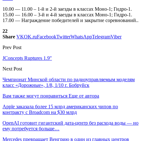
10.00 — 11.00 – 1-й и 2-й заезды в классах Моно-1; Гидро-1.
15.00 — 16.00 – 3-й и 4-й заезды в классах Моно-1; Гидро-1.
17.00 — Награждение победителей и закрытие соревнований..
22
Share
VK
OK.ru
Facebook
Twitter
WhatsApp
Telegram
Viber
Prev Post
JConcepts Ruptures 1.9″
Next Post
Чемпионат Минской области по радиоуправляемым моделям
класс «Дорожные», 1/8, 1/10 г. Бобруйск
Вам также могут понравиться
Еще от автора
Apple заказала более 15 млрд американских чипов по
контракту с Broadcom на $30 млрд
OpenAI готовит гигантский дата-центр без расхода воды — но
ему потребуется больше…
Mercedes превращает Венгрию в один из главных центров