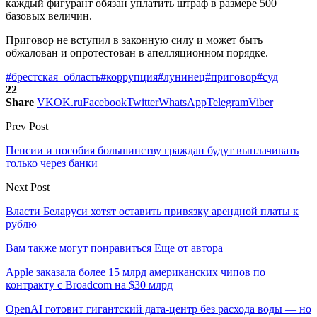
каждый фигурант обязан уплатить штраф в размере 500
базовых величин.
Приговор не вступил в законную силу и может быть
обжалован и опротестован в апелляционном порядке.
#брестская_область
#коррупция
#лунинец
#приговор
#суд
22
Share
VK
OK.ru
Facebook
Twitter
WhatsApp
Telegram
Viber
Prev Post
Пенсии и пособия большинству граждан будут выплачивать
только через банки
Next Post
Власти Беларуси хотят оставить привязку арендной платы к
рублю
Вам также могут понравиться
Еще от автора
Apple заказала более 15 млрд американских чипов по
контракту с Broadcom на $30 млрд
OpenAI готовит гигантский дата-центр без расхода воды — но