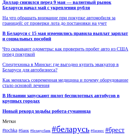
Доллар снизился перед 9 мая — валютный рынок
Беларуси начал май с укрепления рубля
На что обращать внимание при покупке автомобиля за
границей: от проверки лота до постановки на учет
В Беларуси с 15 мая изменились правила выплат зарплат
и социальных пособий
Что скрывают одометры: как проверить пробег авто из США
перед покупкой
Спецтехника в Минске: где выгодно купить эвакуатор в
Беларуси для автобизнеса?
Как менялась современная медицина и почему оборудование
стало основой лечения
В Испании запускают пилот беспилотных автобусов в
крупных городах
Новый рекорд ходьбы робота-гуманоида
Метки
#беларусь
#брест
#tochka
#банк
#бизнес
#беларусбанк