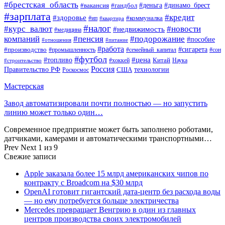
#брестская_область
#деньга
#динамо_брест
#вакансия
#гандбол
#зарплата
#кредит
#здоровье
#коммуналка
#ип
#квартира
#налог
#курс_валют
#новости
#недвижимость
#медицина
компаний
#пенсия
#подорожание
#пособие
#отношения
#питание
#работа
#производство
#сигарета
#промышленность
#семейный_капитал
#сон
#футбол
#цена
#топливо
Китай
Наука
#строительство
#хоккей
Россия
Правительство РФ
США
технологии
Роскосмос
Мастерская
Завод автоматизировали почти полностью — но запустить
линию может только один…
Современное предприятие может быть заполнено роботами,
датчиками, камерами и автоматическими транспортными…
Prev
Next
1 из 9
Свежие записи
Apple заказала более 15 млрд американских чипов по
контракту с Broadcom на $30 млрд
OpenAI готовит гигантский дата-центр без расхода воды
— но ему потребуется больше электричества
Mercedes превращает Венгрию в один из главных
центров производства своих электромобилей