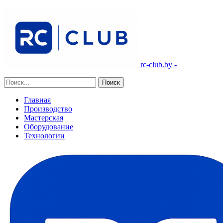
rc-club.by -
Главная
Производство
Мастерская
Оборудование
Технологии