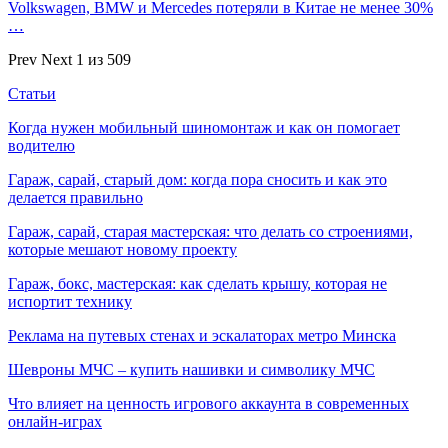
Volkswagen, BMW и Mercedes потеряли в Китае не менее 30%
…
Prev
Next
1 из 509
Статьи
Когда нужен мобильный шиномонтаж и как он помогает
водителю
Гараж, сарай, старый дом: когда пора сносить и как это
делается правильно
Гараж, сарай, старая мастерская: что делать со строениями,
которые мешают новому проекту
Гараж, бокс, мастерская: как сделать крышу, которая не
испортит технику
Реклама на путевых стенах и эскалаторах метро Минска
Шевроны МЧС – купить нашивки и символику МЧС
Что влияет на ценность игрового аккаунта в современных
онлайн-играх