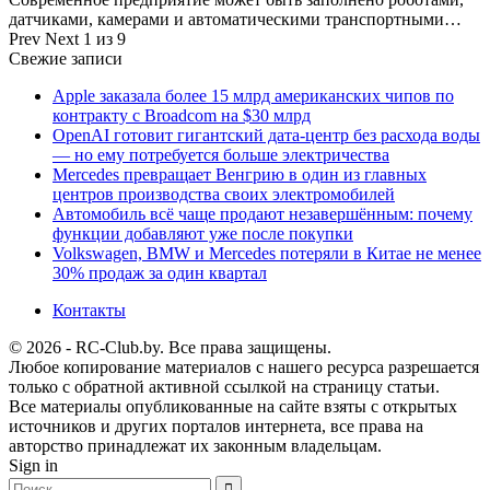
датчиками, камерами и автоматическими транспортными…
Prev
Next
1 из 9
Свежие записи
Apple заказала более 15 млрд американских чипов по
контракту с Broadcom на $30 млрд
OpenAI готовит гигантский дата-центр без расхода воды
— но ему потребуется больше электричества
Mercedes превращает Венгрию в один из главных
центров производства своих электромобилей
Автомобиль всё чаще продают незавершённым: почему
функции добавляют уже после покупки
Volkswagen, BMW и Mercedes потеряли в Китае не менее
30% продаж за один квартал
Контакты
© 2026 - RC-Club.by. Все права защищены.
Любое копирование материалов с нашего ресурса разрешается
только с обратной активной ссылкой на страницу статьи.
Все материалы опубликованные на сайте взяты с открытых
источников и других порталов интернета, все права на
авторство принадлежат их законным владельцам.
Sign in