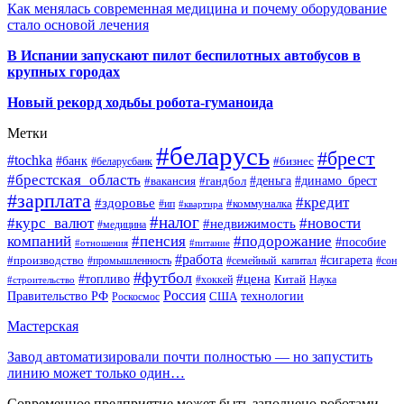
Как менялась современная медицина и почему оборудование
стало основой лечения
В Испании запускают пилот беспилотных автобусов в
крупных городах
Новый рекорд ходьбы робота-гуманоида
Метки
#беларусь
#брест
#tochka
#банк
#бизнес
#беларусбанк
#брестская_область
#деньга
#динамо_брест
#вакансия
#гандбол
#зарплата
#кредит
#здоровье
#коммуналка
#ип
#квартира
#налог
#курс_валют
#новости
#недвижимость
#медицина
компаний
#пенсия
#подорожание
#пособие
#отношения
#питание
#работа
#производство
#сигарета
#промышленность
#семейный_капитал
#сон
#футбол
#цена
#топливо
Китай
Наука
#строительство
#хоккей
Россия
Правительство РФ
США
технологии
Роскосмос
Мастерская
Завод автоматизировали почти полностью — но запустить
линию может только один…
Современное предприятие может быть заполнено роботами,