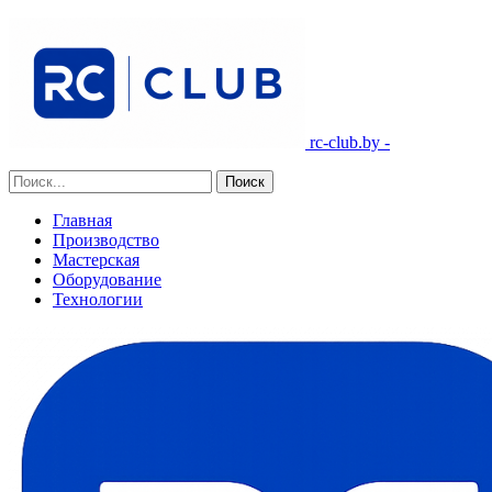
rc-club.by -
Главная
Производство
Мастерская
Оборудование
Технологии