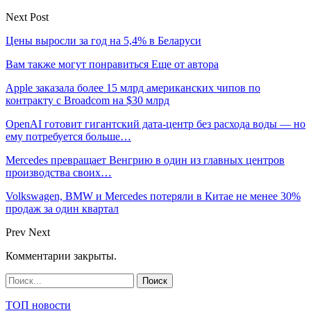
Next Post
Цены выросли за год на 5,4% в Беларуси
Вам также могут понравиться
Еще от автора
Apple заказала более 15 млрд американских чипов по
контракту с Broadcom на $30 млрд
OpenAI готовит гигантский дата-центр без расхода воды — но
ему потребуется больше…
Mercedes превращает Венгрию в один из главных центров
производства своих…
Volkswagen, BMW и Mercedes потеряли в Китае не менее 30%
продаж за один квартал
Prev
Next
Комментарии закрыты.
ТОП новости