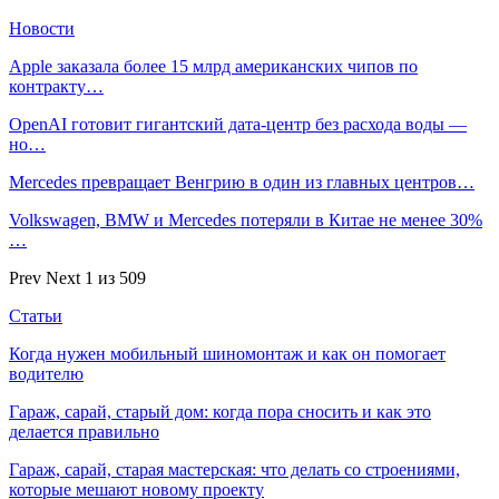
Новости
Apple заказала более 15 млрд американских чипов по
контракту…
OpenAI готовит гигантский дата-центр без расхода воды —
но…
Mercedes превращает Венгрию в один из главных центров…
Volkswagen, BMW и Mercedes потеряли в Китае не менее 30%
…
Prev
Next
1 из 509
Статьи
Когда нужен мобильный шиномонтаж и как он помогает
водителю
Гараж, сарай, старый дом: когда пора сносить и как это
делается правильно
Гараж, сарай, старая мастерская: что делать со строениями,
которые мешают новому проекту