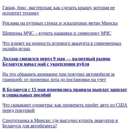
Гараж, бокс, мастерская: как сделать крышу, которая не
испортит технику
Реклама на путевых стенах и эскалаторах метро Минска
Шевроны МЧС – купить нашивки и символику МЧС
Что влияет на ценность игрового аккаунта в современных
онлайн-играх
Доллар снизился перед 9 мая — валютный рынок
Беларуси начал май с укрепления рубля
На что обращать внимание при покупке автомобиля за
границей: от проверки лота до постановки на учет
В Беларуси с 15 мая изменились правила выплат зарплат
и социальных пособий
Что скрывают одометры: как проверить пробег авто из США
перед покупкой
Спецтехника в Минске: где выгодно купить эвакуатор в
Беларуси для автобизнеса?