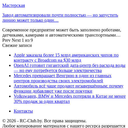
Мастерская
Завод автоматизировали почти полностью — но запустить
линию может только один…
Современное предприятие может быть заполнено роботами,
датчиками, камерами и автоматическими транспортными…
Prev
Next
1 из 9
Свежие записи
Apple заказала более 15 млрд американских чипов по
контракту с Broadcom на $30 млрд
OpenAI готовит гигантский дата-центр без расхода воды
— но ему потребуется больше электричества
Mercedes превращает Венгрию в один из главных
центров производства своих электромобилей
Автомобиль всё чаще продают незавершённым: почему
функции добавляют уже после покупки
Volkswagen, BMW и Mercedes потеряли в Китае не менее
30% продаж за один квартал
Контакты
© 2026 - RC-Club.by. Все права защищены.
Любое копирование материалов с нашего ресурса разрешается