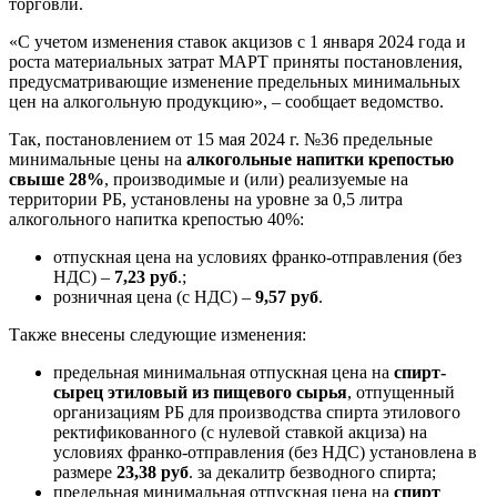
торговли.
«С учетом изменения ставок акцизов с 1 января 2024 года и
роста материальных затрат МАРТ приняты постановления,
предусматривающие изменение предельных минимальных
цен на алкогольную продукцию», – сообщает ведомство.
Так, постановлением от 15 мая 2024 г. №36 предельные
минимальные цены на
алкогольные напитки крепостью
свыше 28%
, производимые и (или) реализуемые на
территории РБ, установлены на уровне за 0,5 литра
алкогольного напитка крепостью 40%:
отпускная цена на условиях франко-отправления (без
НДС) –
7,23 руб
.;
розничная цена (с НДС) –
9,57 руб
.
Также внесены следующие изменения:
предельная минимальная отпускная цена на
спирт-
сырец этиловый из пищевого сырья
, отпущенный
организациям РБ для производства спирта этилового
ректификованного (с нулевой ставкой акциза) на
условиях франко-отправления (без НДС) установлена в
размере
23,38 руб
. за декалитр безводного спирта;
предельная минимальная отпускная цена на
спирт