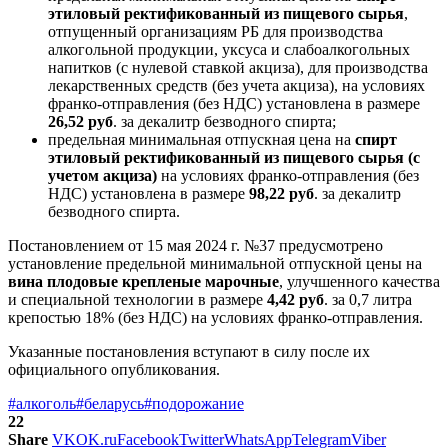
этиловый ректификованный из пищевого сырья
,
отпущенный организациям РБ для производства
алкогольной продукции, уксуса и слабоалкогольных
напитков (с нулевой ставкой акциза), для производства
лекарственных средств (без учета акциза), на условиях
франко-отправления (без НДС) установлена в размере
26,52 руб
. за декалитр безводного спирта;
предельная минимальная отпускная цена на
спирт
этиловый ректификованный из пищевого сырья (с
учетом акциза)
на условиях франко-отправления (без
НДС) установлена в размере
98,22 руб
. за декалитр
безводного спирта.
Постановлением от 15 мая 2024 г. №37 предусмотрено
установление предельной минимальной отпускной цены на
вина плодовые крепленые марочные
, улучшенного качества
и специальной технологии в размере
4,42 руб
. за 0,7 литра
крепостью 18% (без НДС) на условиях франко-отправления.
Указанные постановления вступают в силу после их
официального опубликования.
#алкоголь
#беларусь
#подорожание
22
Share
VK
OK.ru
Facebook
Twitter
WhatsApp
Telegram
Viber