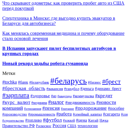
Что скрывают одометры: как проверить пробег авто из США
перед покупкой
Спецтехника в Минске: где выгодно купить эвакуатор в
Беларуси для автобизнеса?
Как менялась современная медицина и почему оборудование
стало основой лечения
В Испании запускают пилот беспилотных автобусов в
крупных городах
Новый рекорд ходьбы робота-гуманоида
Метки
#беларусь
#брест
#tochka
#банк
#бизнес
#беларусбанк
#брестская_область
#деньга
#динамо_брест
#вакансия
#гандбол
#зарплата
#кредит
#здоровье
#коммуналка
#ип
#квартира
#налог
#курс_валют
#новости
#недвижимость
#медицина
компаний
#пенсия
#подорожание
#пособие
#отношения
#питание
#работа
#производство
#сигарета
#промышленность
#семейный_капитал
#сон
#футбол
#цена
#топливо
Китай
Наука
#строительство
#хоккей
Россия
Правительство РФ
США
технологии
Роскосмос