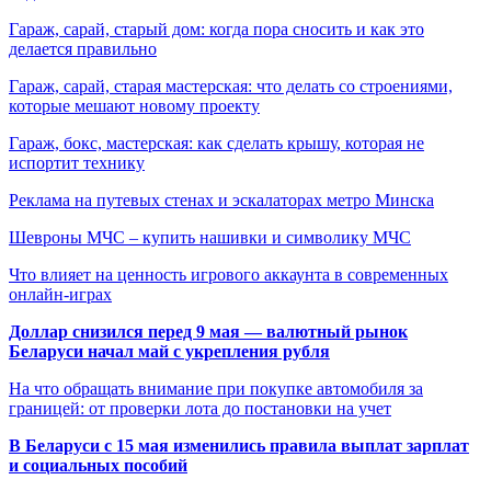
Гараж, сарай, старый дом: когда пора сносить и как это
делается правильно
Гараж, сарай, старая мастерская: что делать со строениями,
которые мешают новому проекту
Гараж, бокс, мастерская: как сделать крышу, которая не
испортит технику
Реклама на путевых стенах и эскалаторах метро Минска
Шевроны МЧС – купить нашивки и символику МЧС
Что влияет на ценность игрового аккаунта в современных
онлайн-играх
Доллар снизился перед 9 мая — валютный рынок
Беларуси начал май с укрепления рубля
На что обращать внимание при покупке автомобиля за
границей: от проверки лота до постановки на учет
В Беларуси с 15 мая изменились правила выплат зарплат
и социальных пособий