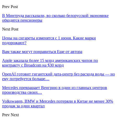
Prev Post
В Минтруда рассказали, во сколько белорусской экономике
обходятся пенсионеры
Next Post
Цены на сигареты изменятся с 1 июня. Какие марки
подорожают?
Вам также могут понравиться
Еще от автора
Apple заказала более 15 млрд американских чипов по
контракту с Broadcom на $30 млрд
OpenAI готовит гигантский дата-центр без расхода воды — но
ему потребуется больше…
Mercedes превращает Венгрию в один из главных центров
производства своих…
Volkswagen, BMW и Mercedes потеряли в Китае не менее 30%
продаж за один квартал
Prev
Next