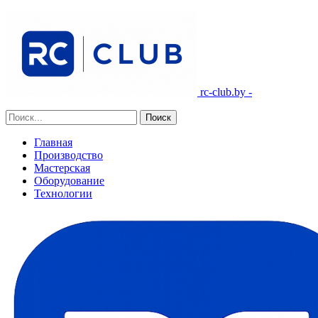
rc-club.by -
Главная
Производство
Мастерская
Оборудование
Технологии