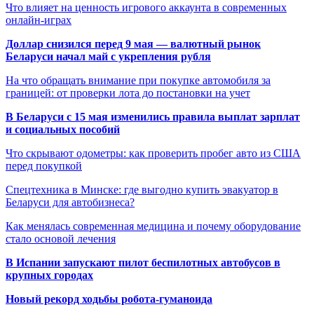
Что влияет на ценность игрового аккаунта в современных
онлайн-играх
Доллар снизился перед 9 мая — валютный рынок
Беларуси начал май с укрепления рубля
На что обращать внимание при покупке автомобиля за
границей: от проверки лота до постановки на учет
В Беларуси с 15 мая изменились правила выплат зарплат
и социальных пособий
Что скрывают одометры: как проверить пробег авто из США
перед покупкой
Спецтехника в Минске: где выгодно купить эвакуатор в
Беларуси для автобизнеса?
Как менялась современная медицина и почему оборудование
стало основой лечения
В Испании запускают пилот беспилотных автобусов в
крупных городах
Новый рекорд ходьбы робота-гуманоида