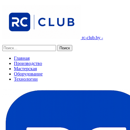
rc-club.by -
Главная
Производство
Мастерская
Оборудование
Технологии