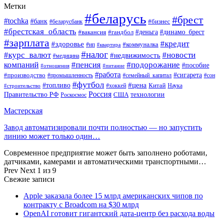
Метки
#беларусь
#брест
#tochka
#банк
#бизнес
#беларусбанк
#брестская_область
#деньга
#динамо_брест
#вакансия
#гандбол
#зарплата
#кредит
#здоровье
#коммуналка
#ип
#квартира
#налог
#курс_валют
#новости
#недвижимость
#медицина
компаний
#пенсия
#подорожание
#пособие
#отношения
#питание
#работа
#производство
#сигарета
#промышленность
#семейный_капитал
#сон
#футбол
#цена
#топливо
Китай
Наука
#строительство
#хоккей
Россия
Правительство РФ
США
технологии
Роскосмос
Мастерская
Завод автоматизировали почти полностью — но запустить
линию может только один…
Современное предприятие может быть заполнено роботами,
датчиками, камерами и автоматическими транспортными…
Prev
Next
1 из 9
Свежие записи
Apple заказала более 15 млрд американских чипов по
контракту с Broadcom на $30 млрд
OpenAI готовит гигантский дата-центр без расхода воды