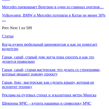
Mercedes превращает Венгрию в один из главных центров…
Volkswagen, BMW и Mercedes потеряли в Китае не менее 30%
…
Prev
Next
1 из 509
Статьи
Когда нужен мобильный шиномонтаж и как он помогает
водителю
Гараж, сарай, старый дом: когда пора сносить и как это
делается правильно
Гараж, сарай, старая мастерская: что делать со строениями,
которые мешают новому проекту
Гараж, бокс, мастерская: как сделать крышу, которая не
испортит технику
Реклама на путевых стенах и эскалаторах метро Минска
Шевроны МЧС – купить нашивки и символику МЧС