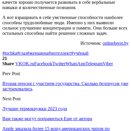
качеств хорошо получается развивать в себе вербальные
навыки и количественные познания.
А вот взращивать в себе умственные способности наиболее
способны трудолюбивые люди. Именно у них выявили
сильное улучшение концентрации и памяти. Они больше всех
остальных способны найти решение сложных задач.
Источник:
onlinebrest.by
#tochka
#глаз
#женщина
#интеллект
#учёный
21
Share
VK
OK.ru
Facebook
Twitter
WhatsApp
Telegram
Viber
Prev Post
Вторая пенсия с участием государства. Сколько белорусов уже
застраховались
Next Post
Лучшие термокружки 2023 года
Вам также могут понравиться
Еще от автора
Apple заказала более 15 млрд американских чипов по