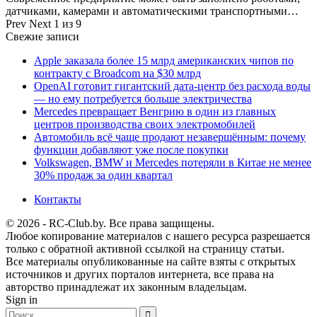
датчиками, камерами и автоматическими транспортными…
Prev
Next
1 из 9
Свежие записи
Apple заказала более 15 млрд американских чипов по
контракту с Broadcom на $30 млрд
OpenAI готовит гигантский дата-центр без расхода воды
— но ему потребуется больше электричества
Mercedes превращает Венгрию в один из главных
центров производства своих электромобилей
Автомобиль всё чаще продают незавершённым: почему
функции добавляют уже после покупки
Volkswagen, BMW и Mercedes потеряли в Китае не менее
30% продаж за один квартал
Контакты
© 2026 - RC-Club.by. Все права защищены.
Любое копирование материалов с нашего ресурса разрешается
только с обратной активной ссылкой на страницу статьи.
Все материалы опубликованные на сайте взяты с открытых
источников и других порталов интернета, все права на
авторство принадлежат их законным владельцам.
Sign in