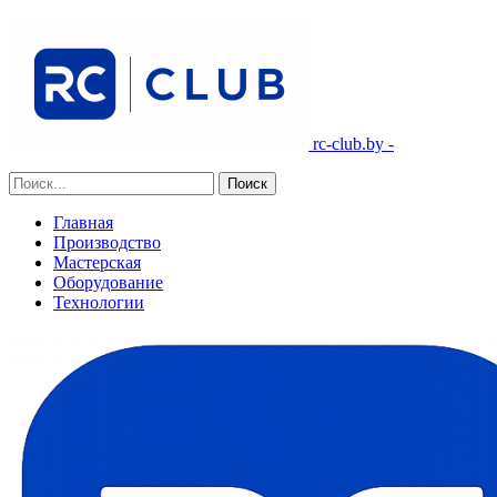
rc-club.by -
Главная
Производство
Мастерская
Оборудование
Технологии