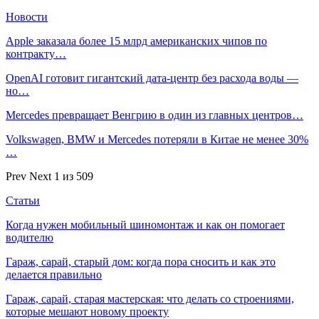
Новости
Apple заказала более 15 млрд американских чипов по
контракту…
OpenAI готовит гигантский дата-центр без расхода воды —
но…
Mercedes превращает Венгрию в один из главных центров…
Volkswagen, BMW и Mercedes потеряли в Китае не менее 30%
…
Prev
Next
1 из 509
Статьи
Когда нужен мобильный шиномонтаж и как он помогает
водителю
Гараж, сарай, старый дом: когда пора сносить и как это
делается правильно
Гараж, сарай, старая мастерская: что делать со строениями,
которые мешают новому проекту