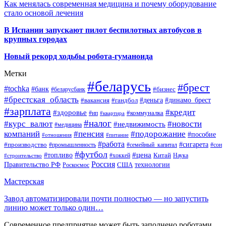
Как менялась современная медицина и почему оборудование
стало основой лечения
В Испании запускают пилот беспилотных автобусов в
крупных городах
Новый рекорд ходьбы робота-гуманоида
Метки
#беларусь
#брест
#tochka
#банк
#бизнес
#беларусбанк
#брестская_область
#деньга
#динамо_брест
#вакансия
#гандбол
#зарплата
#кредит
#здоровье
#коммуналка
#ип
#квартира
#налог
#курс_валют
#новости
#недвижимость
#медицина
компаний
#пенсия
#подорожание
#пособие
#отношения
#питание
#работа
#производство
#сигарета
#промышленность
#семейный_капитал
#сон
#футбол
#цена
#топливо
Китай
Наука
#строительство
#хоккей
Россия
Правительство РФ
США
технологии
Роскосмос
Мастерская
Завод автоматизировали почти полностью — но запустить
линию может только один…
Современное предприятие может быть заполнено роботами,