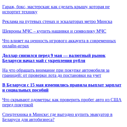
Гараж, бокс, мастерская: как сделать крышу, которая не
испортит технику
Реклама на путевых стенах и эскалаторах метро Минска
Шевроны МЧС – купить нашивки и символику МЧС
Что влияет на ценность игрового аккаунта в современных
онлайн-играх
Доллар снизился перед 9 мая — валютный рынок
Беларуси начал май с укрепления рубля
На что обращать внимание при покупке автомобиля за
границей: от проверки лота до постановки на учет
В Беларуси с 15 мая изменились правила выплат зарплат
и социальных пособий
Что скрывают одометры: как проверить пробег авто из США
перед покупкой
Спецтехника в Минске: где выгодно купить эвакуатор в
Беларуси для автобизнеса?