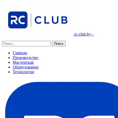
rc-club.by -
Главная
Производство
Мастерская
Оборудование
Технологии