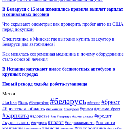
В Беларуси с 15 мая изменились правила выплат зарплат
и социальных пособий
Что скрывают одометры: как проверить пробег авто из США
перед покупкой
Спецтехника в Минске: где выгодно купить эвакуатор в
Беларуси для автобизнеса?
Как менялась современная медицина и почему оборудование
стало основой лечения
В Испании запускают пилот беспилотных автобусов в
крупных городах
Новый рекорд ходьбы робота-гуманоида
Метки
#беларусь
#брест
#tochka
#банк
#бизнес
#беларусбанк
#брестская_область
#деньга
#динамо_брест
#вакансия
#гандбол
#зарплата
#кредит
#здоровье
#коммуналка
#ип
#квартира
#налог
#курс_валют
#новости
#недвижимость
#медицина
компаний
#пенсия
#подорожание
#пособие
#отношения
#питание