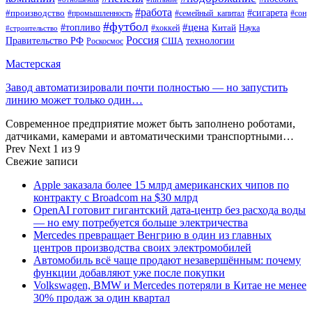
#работа
#производство
#сигарета
#промышленность
#семейный_капитал
#сон
#футбол
#цена
#топливо
Китай
Наука
#строительство
#хоккей
Россия
Правительство РФ
США
технологии
Роскосмос
Мастерская
Завод автоматизировали почти полностью — но запустить
линию может только один…
Современное предприятие может быть заполнено роботами,
датчиками, камерами и автоматическими транспортными…
Prev
Next
1 из 9
Свежие записи
Apple заказала более 15 млрд американских чипов по
контракту с Broadcom на $30 млрд
OpenAI готовит гигантский дата-центр без расхода воды
— но ему потребуется больше электричества
Mercedes превращает Венгрию в один из главных
центров производства своих электромобилей
Автомобиль всё чаще продают незавершённым: почему
функции добавляют уже после покупки
Volkswagen, BMW и Mercedes потеряли в Китае не менее
30% продаж за один квартал