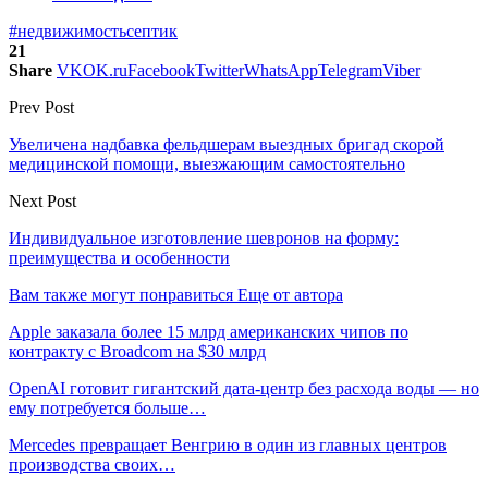
#недвижимость
септик
21
Share
VK
OK.ru
Facebook
Twitter
WhatsApp
Telegram
Viber
Prev Post
Увеличена надбавка фельдшерам выездных бригад скорой
медицинской помощи, выезжающим самостоятельно
Next Post
Индивидуальное изготовление шевронов на форму:
преимущества и особенности
Вам также могут понравиться
Еще от автора
Apple заказала более 15 млрд американских чипов по
контракту с Broadcom на $30 млрд
OpenAI готовит гигантский дата-центр без расхода воды — но
ему потребуется больше…
Mercedes превращает Венгрию в один из главных центров
производства своих…