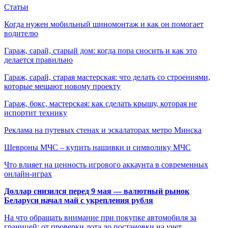
Статьи
Когда нужен мобильный шиномонтаж и как он помогает
водителю
Гараж, сарай, старый дом: когда пора сносить и как это
делается правильно
Гараж, сарай, старая мастерская: что делать со строениями,
которые мешают новому проекту
Гараж, бокс, мастерская: как сделать крышу, которая не
испортит технику
Реклама на путевых стенах и эскалаторах метро Минска
Шевроны МЧС – купить нашивки и символику МЧС
Что влияет на ценность игрового аккаунта в современных
онлайн-играх
Доллар снизился перед 9 мая — валютный рынок
Беларуси начал май с укрепления рубля
На что обращать внимание при покупке автомобиля за
границей: от проверки лота до постановки на учет