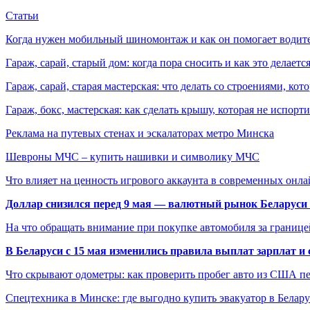
Статьи
Когда нужен мобильный шиномонтаж и как он помогает водит
Гараж, сарай, старый дом: когда пора сносить и как это делаетс
Гараж, сарай, старая мастерская: что делать со строениями, к
Гараж, бокс, мастерская: как сделать крышу, которая не испорт
Реклама на путевых стенах и эскалаторах метро Минска
Шевроны МЧС – купить нашивки и символику МЧС
Что влияет на ценность игрового аккаунта в современных онла
Доллар снизился перед 9 мая — валютный рынок Беларуси 
На что обращать внимание при покупке автомобиля за границей
В Беларуси с 15 мая изменились правила выплат зарплат и
Что скрывают одометры: как проверить пробег авто из США п
Спецтехника в Минске: где выгодно купить эвакуатор в Белару