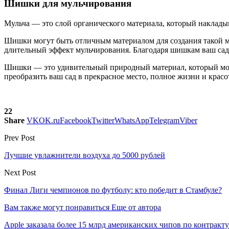
Шишки для мульчирования
Мульча — это слой органического материала, который накладыв
Шишки могут быть отличным материалом для создания такой мул
длительный эффект мульчирования. Благодаря шишкам ваш сад б
Шишки — это удивительный природный материал, который может
преобразить ваш сад в прекрасное место, полное жизни и красо
22
Share
VK
OK.ru
Facebook
Twitter
WhatsApp
Telegram
Viber
Prev Post
Лучшие увлажнители воздуха до 5000 рублей
Next Post
Финал Лиги чемпионов по футболу: кто победит в Стамбуле?
Вам также могут понравиться
Еще от автора
Apple заказала более 15 млрд американских чипов по контракту