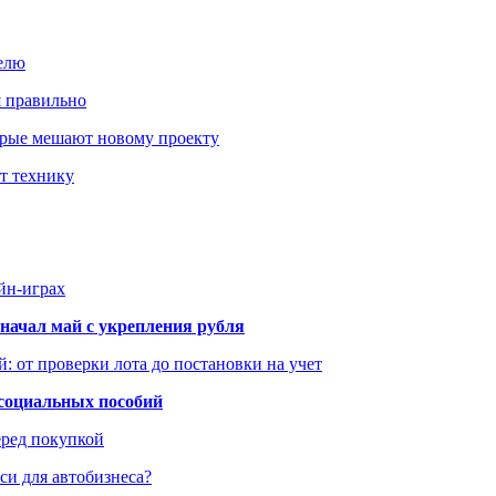
елю
я правильно
оторые мешают новому проекту
ит технику
йн-играх
начал май с укрепления рубля
: от проверки лота до постановки на учет
 социальных пособий
еред покупкой
си для автобизнеса?