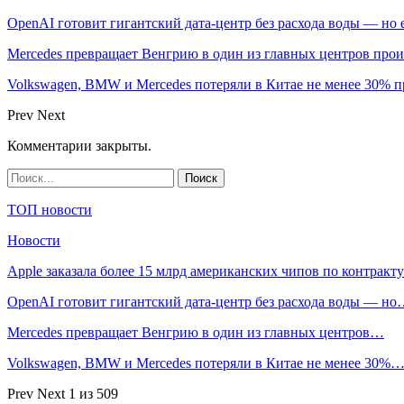
OpenAI готовит гигантский дата-центр без расхода воды — но
Mercedes превращает Венгрию в один из главных центров про
Volkswagen, BMW и Mercedes потеряли в Китае не менее 30% п
Prev
Next
Комментарии закрыты.
ТОП новости
Новости
Apple заказала более 15 млрд американских чипов по контрак
OpenAI готовит гигантский дата-центр без расхода воды — н
Mercedes превращает Венгрию в один из главных центров…
Volkswagen, BMW и Mercedes потеряли в Китае не менее 30%
Prev
Next
1 из 509