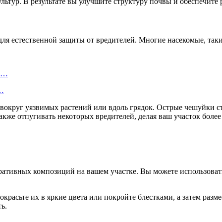
культур. В результате вы улучшите структуру почвы и обеспечит
ля естественной защиты от вредителей. Многие насекомые, такие
ту…
о…
вокруг уязвимых растений или вдоль грядок. Острые чешуйки ст
акже отпугивать некоторых вредителей, делая ваш участок более
ративных композиций на вашем участке. Вы можете использоват
красьте их в яркие цвета или покройте блестками, а затем разм
ь.