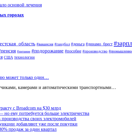
ало основой лечения
ных городах
#зарпл
естская_область
#деньга
#динамо_брест
#вакансия
#гандбол
#пенсия
#подорожание
#пособие
#производство
#промышленно
#питание
ия
США
технологии
нию может только один…
атчиками, камерами и автоматическими транспортными…
тракту с Broadcom на $30 млрд
— но ему потребуется больше электричества
в производства своих электромобилей
ункции добавляют уже после покупки
30% продаж за один квартал