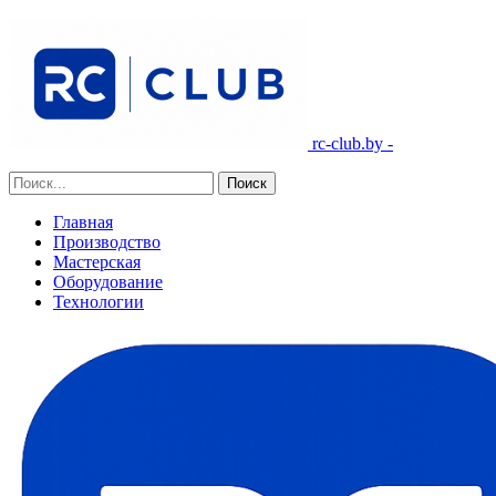
rc-club.by -
Главная
Производство
Мастерская
Оборудование
Технологии