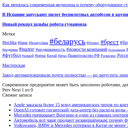
Как менялась современная медицина и почему оборудование ст
В Испании запускают пилот беспилотных автобусов в круп
Новый рекорд ходьбы робота-гуманоида
Метки
#беларусь
#брест
#tochka
#бр
#банк
#бизнес
#беларусбанк
#налог
#новости компаний
#недвижимость
#медицина
#отношения
#футбол
Росс
#цена
Правительство РФ
Китай
Наука
Роскосмос
#хоккей
Мастерская
Завод автоматизировали почти полностью — но запустить ли
Современное предприятие может быть заполнено роботами, д
Prev
Next
1 из 9
Свежие записи
Apple заказала более 15 млрд американских чипов по кон
OpenAI готовит гигантский дата-центр без расхода воды 
Mercedes превращает Венгрию в один из главных центро
Автомобиль всё чаще продают незавершённым: почему ф
Volkswagen, BMW и Mercedes потеряли в Китае не менее 