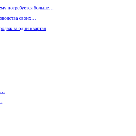
 ему потребуется больше…
изводства своих…
родаж за один квартал
ту…
о…
…