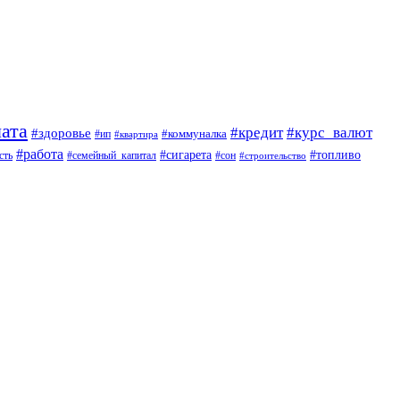
ата
#кредит
#курс_валют
#здоровье
#коммуналка
#ип
#квартира
#работа
#сигарета
#топливо
сть
#семейный_капитал
#сон
#строительство