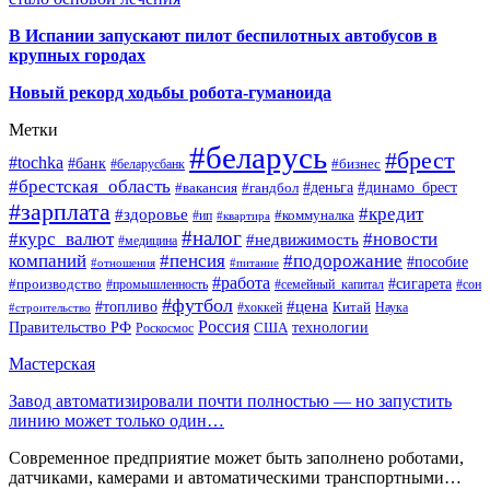
В Испании запускают пилот беспилотных автобусов в
крупных городах
Новый рекорд ходьбы робота-гуманоида
Метки
#беларусь
#брест
#tochka
#банк
#бизнес
#беларусбанк
#брестская_область
#деньга
#динамо_брест
#вакансия
#гандбол
#зарплата
#кредит
#здоровье
#коммуналка
#ип
#квартира
#налог
#курс_валют
#новости
#недвижимость
#медицина
компаний
#пенсия
#подорожание
#пособие
#отношения
#питание
#работа
#производство
#сигарета
#промышленность
#семейный_капитал
#сон
#футбол
#цена
#топливо
Китай
Наука
#строительство
#хоккей
Россия
Правительство РФ
США
технологии
Роскосмос
Мастерская
Завод автоматизировали почти полностью — но запустить
линию может только один…
Современное предприятие может быть заполнено роботами,
датчиками, камерами и автоматическими транспортными…