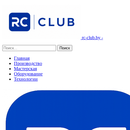
rc-club.by -
Главная
Производство
Мастерская
Оборудование
Технологии