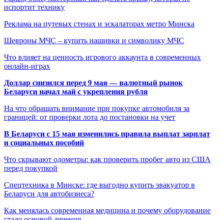
испортит технику
Реклама на путевых стенах и эскалаторах метро Минска
Шевроны МЧС – купить нашивки и символику МЧС
Что влияет на ценность игрового аккаунта в современных
онлайн-играх
Доллар снизился перед 9 мая — валютный рынок
Беларуси начал май с укрепления рубля
На что обращать внимание при покупке автомобиля за
границей: от проверки лота до постановки на учет
В Беларуси с 15 мая изменились правила выплат зарплат
и социальных пособий
Что скрывают одометры: как проверить пробег авто из США
перед покупкой
Спецтехника в Минске: где выгодно купить эвакуатор в
Беларуси для автобизнеса?
Как менялась современная медицина и почему оборудование
стало основой лечения