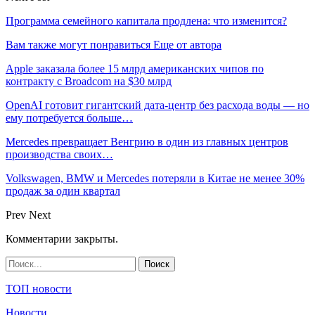
Программа семейного капитала продлена: что изменится?
Вам также могут понравиться
Еще от автора
Apple заказала более 15 млрд американских чипов по
контракту с Broadcom на $30 млрд
OpenAI готовит гигантский дата-центр без расхода воды — но
ему потребуется больше…
Mercedes превращает Венгрию в один из главных центров
производства своих…
Volkswagen, BMW и Mercedes потеряли в Китае не менее 30%
продаж за один квартал
Prev
Next
Комментарии закрыты.
ТОП новости
Новости