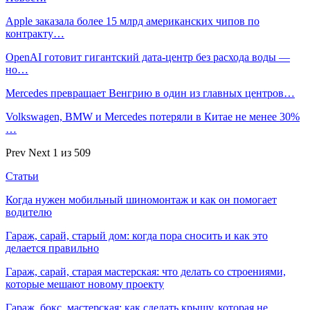
Apple заказала более 15 млрд американских чипов по
контракту…
OpenAI готовит гигантский дата-центр без расхода воды —
но…
Mercedes превращает Венгрию в один из главных центров…
Volkswagen, BMW и Mercedes потеряли в Китае не менее 30%
…
Prev
Next
1 из 509
Статьи
Когда нужен мобильный шиномонтаж и как он помогает
водителю
Гараж, сарай, старый дом: когда пора сносить и как это
делается правильно
Гараж, сарай, старая мастерская: что делать со строениями,
которые мешают новому проекту
Гараж, бокс, мастерская: как сделать крышу, которая не