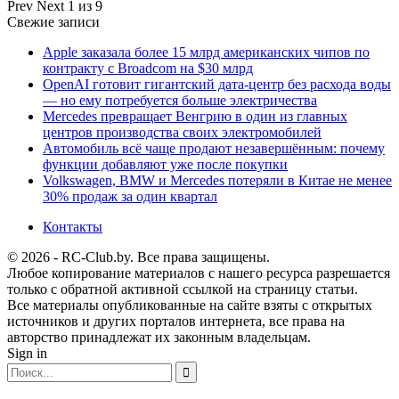
Prev
Next
1 из 9
Свежие записи
Apple заказала более 15 млрд американских чипов по
контракту с Broadcom на $30 млрд
OpenAI готовит гигантский дата-центр без расхода воды
— но ему потребуется больше электричества
Mercedes превращает Венгрию в один из главных
центров производства своих электромобилей
Автомобиль всё чаще продают незавершённым: почему
функции добавляют уже после покупки
Volkswagen, BMW и Mercedes потеряли в Китае не менее
30% продаж за один квартал
Контакты
© 2026 - RC-Club.by. Все права защищены.
Любое копирование материалов с нашего ресурса разрешается
только с обратной активной ссылкой на страницу статьи.
Все материалы опубликованные на сайте взяты с открытых
источников и других порталов интернета, все права на
авторство принадлежат их законным владельцам.
Sign in