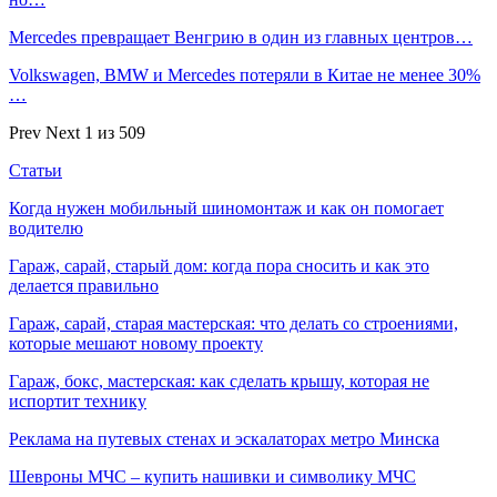
Mercedes превращает Венгрию в один из главных центров…
Volkswagen, BMW и Mercedes потеряли в Китае не менее 30%
…
Prev
Next
1 из 509
Статьи
Когда нужен мобильный шиномонтаж и как он помогает
водителю
Гараж, сарай, старый дом: когда пора сносить и как это
делается правильно
Гараж, сарай, старая мастерская: что делать со строениями,
которые мешают новому проекту
Гараж, бокс, мастерская: как сделать крышу, которая не
испортит технику
Реклама на путевых стенах и эскалаторах метро Минска
Шевроны МЧС – купить нашивки и символику МЧС