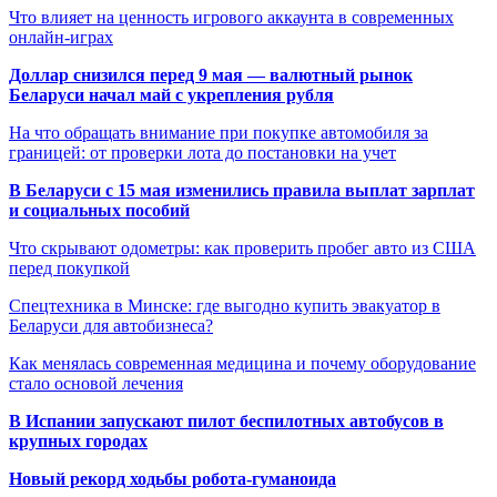
Что влияет на ценность игрового аккаунта в современных
онлайн-играх
Доллар снизился перед 9 мая — валютный рынок
Беларуси начал май с укрепления рубля
На что обращать внимание при покупке автомобиля за
границей: от проверки лота до постановки на учет
В Беларуси с 15 мая изменились правила выплат зарплат
и социальных пособий
Что скрывают одометры: как проверить пробег авто из США
перед покупкой
Спецтехника в Минске: где выгодно купить эвакуатор в
Беларуси для автобизнеса?
Как менялась современная медицина и почему оборудование
стало основой лечения
В Испании запускают пилот беспилотных автобусов в
крупных городах
Новый рекорд ходьбы робота-гуманоида