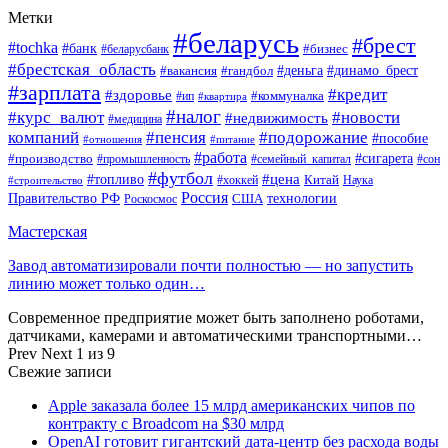
Метки
#беларусь
#брест
#tochka
#банк
#бизнес
#беларусбанк
#брестская_область
#деньга
#динамо_брест
#вакансия
#гандбол
#зарплата
#кредит
#здоровье
#коммуналка
#ип
#квартира
#налог
#курс_валют
#новости
#недвижимость
#медицина
компаний
#пенсия
#подорожание
#пособие
#отношения
#питание
#работа
#производство
#сигарета
#промышленность
#семейный_капитал
#сон
#футбол
#цена
#топливо
Китай
Наука
#строительство
#хоккей
Россия
Правительство РФ
США
технологии
Роскосмос
Мастерская
Завод автоматизировали почти полностью — но запустить
линию может только один…
Современное предприятие может быть заполнено роботами,
датчиками, камерами и автоматическими транспортными…
Prev
Next
1 из 9
Свежие записи
Apple заказала более 15 млрд американских чипов по
контракту с Broadcom на $30 млрд
OpenAI готовит гигантский дата-центр без расхода воды