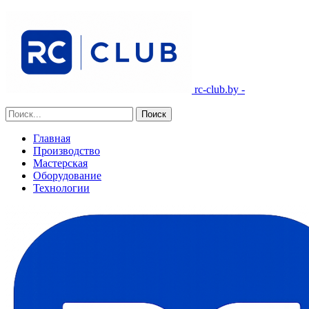
rc-club.by -
Главная
Производство
Мастерская
Оборудование
Технологии