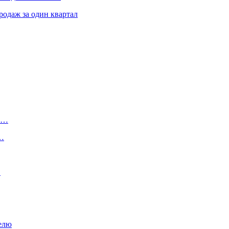
родаж за один квартал
ту…
о…
…
елю