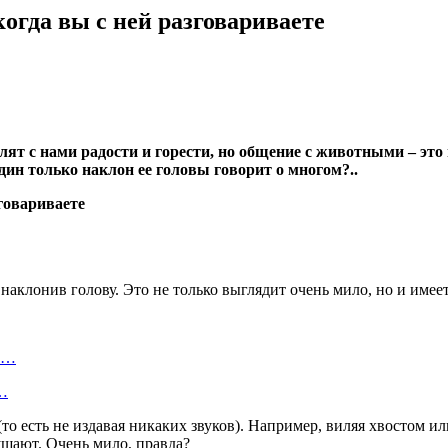
когда вы с ней разговариваете
 с нами радости и горести, но общение с животными – это не
один только наклон ее головы говорит о многом?..
 наклонив голову. Это не только выглядит очень мило, но и имее
ту…
о…
то есть не издавая никаких звуков). Например, виляя хвостом и
ушают. Очень мило, правда?