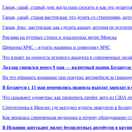
Гараж, сарай, старый дом: когда пора сносить и как это делаетс
Гараж, сарай, старая мастерская: что делать со строениями, к
Гараж, бокс, мастерская: как сделать крышу, которая не испорт
Реклама на путевых стенах и эскалаторах метро Минска
Шевроны МЧС – купить нашивки и символику МЧС
Что влияет на ценность игрового аккаунта в современных онла
Доллар снизился перед 9 мая — валютный рынок Беларуси 
На что обращать внимание при покупке автомобиля за границей
В Беларуси с 15 мая изменились правила выплат зарплат и
Что скрывают одометры: как проверить пробег авто из США п
Спецтехника в Минске: где выгодно купить эвакуатор в Белару
Как менялась современная медицина и почему оборудование ст
В Испании запускают пилот беспилотных автобусов в круп