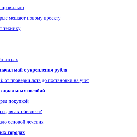
я правильно
оторые мешают новому проекту
ит технику
йн-играх
начал май с укрепления рубля
: от проверки лота до постановки на учет
 социальных пособий
еред покупкой
си для автобизнеса?
ало основой лечения
ных городах