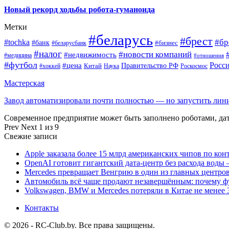
Новый рекорд ходьбы робота-гуманоида
Метки
#беларусь
#брест
#tochka
#бр
#банк
#бизнес
#беларусбанк
#налог
#новости компаний
#недвижимость
#медицина
#отношения
#футбол
Росс
#цена
Правительство РФ
Китай
Наука
Роскосмос
#хоккей
Мастерская
Завод автоматизировали почти полностью — но запустить ли
Современное предприятие может быть заполнено роботами, д
Prev
Next
1 из 9
Свежие записи
Apple заказала более 15 млрд американских чипов по кон
OpenAI готовит гигантский дата-центр без расхода воды 
Mercedes превращает Венгрию в один из главных центро
Автомобиль всё чаще продают незавершённым: почему ф
Volkswagen, BMW и Mercedes потеряли в Китае не менее 
Контакты
© 2026 - RC-Club.by. Все права защищены.