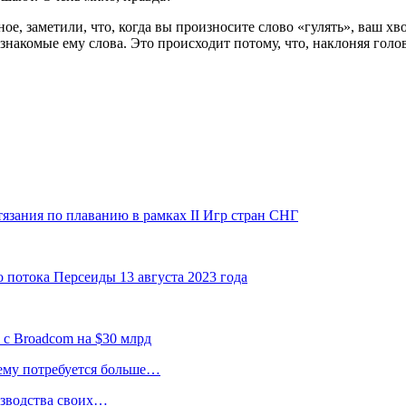
, заметили, что, когда вы произносите слово «гулять», ваш хво
 знакомые ему слова. Это происходит потому, что, наклоняя голо
тязания по плаванию в рамках II Игр стран СНГ
о потока Персеиды 13 августа 2023 года
 с Broadcom на $30 млрд
 ему потребуется больше…
изводства своих…