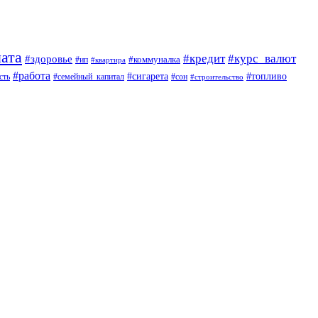
ата
#кредит
#курс_валют
#здоровье
#коммуналка
#ип
#квартира
#работа
#сигарета
#топливо
сть
#семейный_капитал
#сон
#строительство