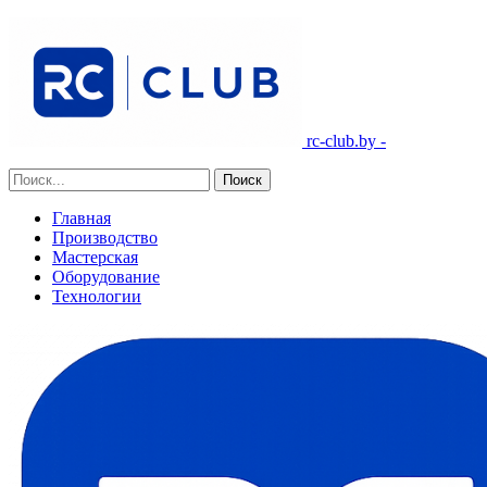
rc-club.by -
Главная
Производство
Мастерская
Оборудование
Технологии