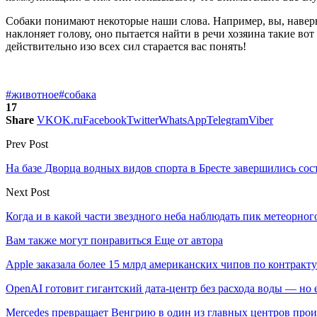
Собаки понимают некоторые наши слова. Например, вы, наверное
наклоняет голову, оно пытается найти в речи хозяина такие вот
действительно изо всех сил старается вас понять!
#животное
#собака
17
Share
VK
OK.ru
Facebook
Twitter
WhatsApp
Telegram
Viber
Prev Post
На базе Дворца водных видов спорта в Бресте завершились сос
Next Post
Когда и в какой части звездного неба наблюдать пик метеорног
Вам также могут понравиться
Еще от автора
Apple заказала более 15 млрд американских чипов по контракту
OpenAI готовит гигантский дата-центр без расхода воды — но
Mercedes превращает Венгрию в один из главных центров про