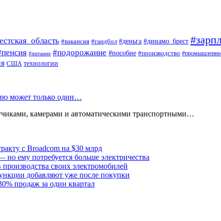
#зарпл
естская_область
#деньга
#динамо_брест
#вакансия
#гандбол
#пенсия
#подорожание
#пособие
#производство
#промышленно
#питание
ия
США
технологии
нию может только один…
атчиками, камерами и автоматическими транспортными…
тракту с Broadcom на $30 млрд
— но ему потребуется больше электричества
в производства своих электромобилей
ункции добавляют уже после покупки
30% продаж за один квартал