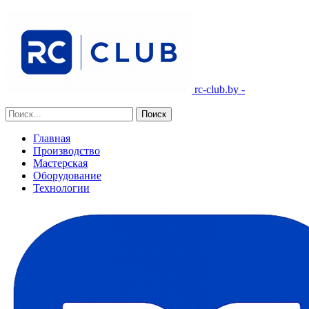
rc-club.by -
Главная
Производство
Мастерская
Оборудование
Технологии