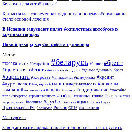
Беларуси для автобизнеса?
Как менялась современная медицина и почему оборудование
стало основой лечения
В Испании запускают пилот беспилотных автобусов в
крупных городах
Новый рекорд ходьбы робота-гуманоида
Метки
#беларусь
#брест
#tochka
#банк
#бизнес
#беларусбанк
#брестская_область
#деньга
#динамо_брест
#вакансия
#гандбол
#зарплата
#кредит
#здоровье
#коммуналка
#ип
#квартира
#налог
#курс_валют
#новости
#недвижимость
#медицина
компаний
#пенсия
#подорожание
#пособие
#отношения
#питание
#работа
#производство
#сигарета
#промышленность
#семейный_капитал
#сон
#футбол
#цена
#топливо
Китай
Наука
#строительство
#хоккей
Россия
Правительство РФ
США
технологии
Роскосмос
Мастерская
Завод автоматизировали почти полностью — но запустить