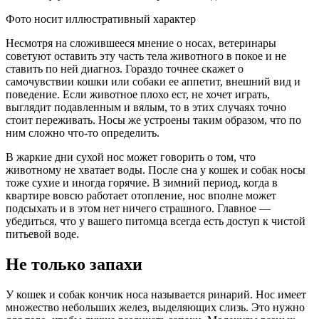
Фото носит иллюстративный характер
Несмотря на сложившееся мнение о носах, ветеринары
советуют оставить эту часть тела животного в покое и не
ставить по ней диагноз. Гораздо точнее скажет о
самочувствии кошки или собаки ее аппетит, внешний вид и
поведение. Если животное плохо ест, не хочет играть,
выглядит подавленным и вялым, то в этих случаях точно
стоит переживать. Носы же устроены таким образом, что по
ним сложно что-то определить.
В жаркие дни сухой нос может говорить о том, что
животному не хватает воды. После сна у кошек и собак носы
тоже сухие и иногда горячие. В зимний период, когда в
квартире вовсю работает отопление, нос вполне может
подсыхать и в этом нет ничего страшного. Главное —
убедиться, что у вашего питомца всегда есть доступ к чистой
питьевой воде.
Не только запахи
У кошек и собак кончик носа называется ринарий. Нос имеет
множество небольших желез, выделяющих слизь. Это нужно