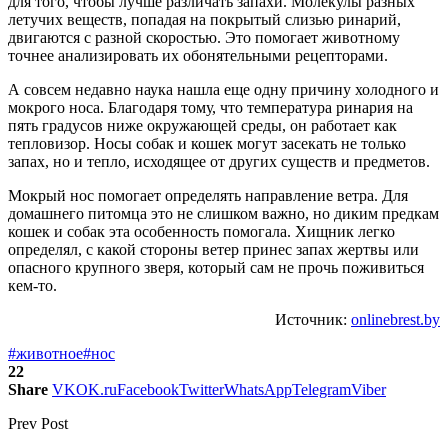
для того, чтобы лучше различать запахи. Молекулы разных
летучих веществ, попадая на покрытый слизью ринарий,
двигаются с разной скоростью. Это помогает животному
точнее анализировать их обонятельными рецепторами.
А совсем недавно наука нашла еще одну причину холодного и
мокрого носа. Благодаря тому, что температура ринария на
пять градусов ниже окружающей среды, он работает как
тепловизор. Носы собак и кошек могут засекать не только
запах, но и тепло, исходящее от других существ и предметов.
Мокрый нос помогает определять направление ветра. Для
домашнего питомца это не слишком важно, но диким предкам
кошек и собак эта особенность помогала. Хищник легко
определял, с какой стороны ветер принес запах жертвы или
опасного крупного зверя, который сам не прочь поживиться
кем-то.
Источник:
onlinebrest.by
#животное
#нос
22
Share
VK
OK.ru
Facebook
Twitter
WhatsApp
Telegram
Viber
Prev Post