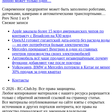
линию может только один…
Современное предприятие может быть заполнено роботами,
датчиками, камерами и автоматическими транспортными…
Prev
Next
1 из 9
Свежие записи
Apple заказала более 15 млрд американских чипов по
контракту с Broadcom на $30 млрд
OpenAI готовит гигантский дата-центр без расхода воды
— но ему потребуется больше электричества
Mercedes превращает Венгрию в один из главных
центров производства своих электромобилей
Автомобиль всё чаще продают незавершённым: почему
функции добавляют уже после покупки
Volkswagen, BMW и Mercedes потеряли в Китае не менее
30% продаж за один квартал
Контакты
© 2026 - RC-Club.by. Все права защищены.
Любое копирование материалов с нашего ресурса разрешается
только с обратной активной ссылкой на страницу статьи.
Все материалы опубликованные на сайте взяты с открытых
источников и других порталов интернета, все права на
авторство принадлежат их законным владельцам.