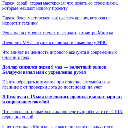
Гараж, сарай, старая мастерская: что делать со строениями,
которые мешают новому проекту
Гараж, бокс, мастерская: как сделать крышу, которая не
испортит технику
Реклама на путевых стенах и эскалаторах метро Минска
Шевроны МЧС – купить нашивки и символику МЧС
Что влияет на ценность игрового аккаунта в современных
онлайн-играх
Доллар снизился перед 9 мая — валютный рынок
Беларуси начал май с укрепления рубля
На что обращать внимание при покупке автомобиля за
границей: от проверки лота до постановки на учет
В Беларуси с 15 мая изменились правила выплат зарплат
и социальных пособий
Что скрывают одометры: как проверить пробег авто из США
перед покупкой
Спецтехника в Минске: где выгодно купить эвакуатор в