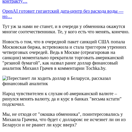
контракту…
OpenAI готовит гигантский дата-центр без расхода воды —
но…
Тут уж за нами не станет, и в очереди у обменника окажутся
многие соотечественники. Те, у кого есть что менять, конечно.
Новость о том, что в очередной пакет санкций США попала
Московская биржа, встревожила и стала триггером утренних
четверговых очередей. Ведь в Москве (отреагировав на
санкции) моментально прекратили торговать американской
"резаной бумагой", как назвал ранее доллар финансовый
аналитик Михаил Грачев в комментарии Tochka.by.
Народ чувствителен к слухам об американской валюте –
ринулся менять валюту, да и курс в банках "весьма кстати"
подскочил.
Мы, не отходя от "окошка обменника", поинтересовались у
Михаила Грачева, что будет с долларом: не исчезнет ли он из
Беларуси и не рванет ли курс вверх?