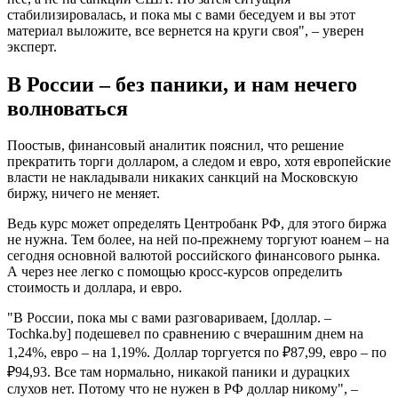
стабилизировалась, и пока мы с вами беседуем и вы этот
материал выложите, все вернется на круги своя", – уверен
эксперт.
В России – без паники, и нам нечего
волноваться
Поостыв, финансовый аналитик пояснил, что решение
прекратить торги долларом, а следом и евро, хотя европейские
власти не накладывали никаких санкций на Московскую
биржу, ничего не меняет.
Ведь курс может определять Центробанк РФ, для этого биржа
не нужна. Тем более, на ней по-прежнему торгуют юанем – на
сегодня основной валютой российского финансового рынка.
А через нее легко с помощью кросс-курсов определить
стоимость и доллара, и евро.
"В России, пока мы с вами разговариваем, [доллар. –
Tochka.by] подешевел по сравнению с вчерашним днем на
1,24%, евро – на 1,19%. Доллар торгуется по ₽87,99, евро – по
₽94,93. Все там нормально, никакой паники и дурацких
слухов нет. Потому что не нужен в РФ доллар никому", –