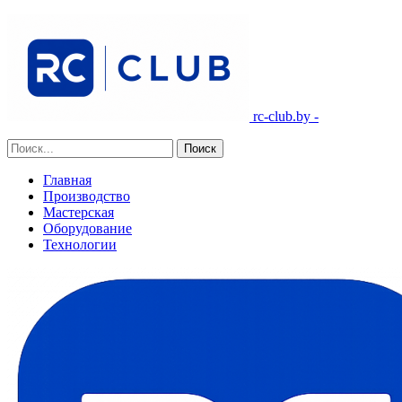
rc-club.by -
Главная
Производство
Мастерская
Оборудование
Технологии