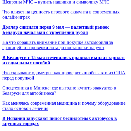
Шевроны МЧС – купить нашивки и символику МЧС
Что влияет на ценность игрового аккаунта в современных
онлайн-играх
Доллар снизился перед 9 мая — валютный рынок
Беларуси начал май с укрепления рубля
На что обращать внимание при покупке автомобиля за
границей: от проверки лота до постановки на учет
В Беларуси с 15 мая изменились правила выплат зарплат
и социальных пособий
Что скрывают одометры: как проверить пробег авто из США
перед покупкой
Спецтехника в Минске: где выгодно купить эвакуатор в
Беларуси для автобизнеса?
Как менялась современная медицина и почему оборудование
стало основой лечения
В Испании запускают пилот беспилотных автобусов в
крупных городах