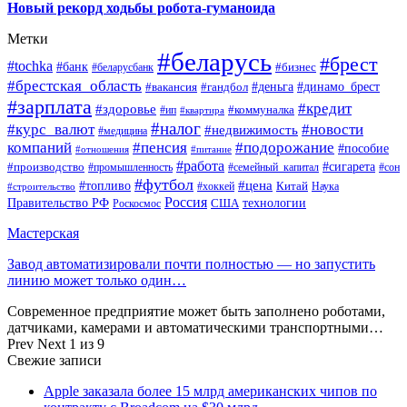
Новый рекорд ходьбы робота-гуманоида
Метки
#беларусь
#брест
#tochka
#банк
#бизнес
#беларусбанк
#брестская_область
#деньга
#динамо_брест
#вакансия
#гандбол
#зарплата
#кредит
#здоровье
#коммуналка
#ип
#квартира
#налог
#курс_валют
#новости
#недвижимость
#медицина
компаний
#пенсия
#подорожание
#пособие
#отношения
#питание
#работа
#производство
#сигарета
#промышленность
#семейный_капитал
#сон
#футбол
#цена
#топливо
Китай
Наука
#строительство
#хоккей
Россия
Правительство РФ
США
технологии
Роскосмос
Мастерская
Завод автоматизировали почти полностью — но запустить
линию может только один…
Современное предприятие может быть заполнено роботами,
датчиками, камерами и автоматическими транспортными…
Prev
Next
1 из 9
Свежие записи
Apple заказала более 15 млрд американских чипов по