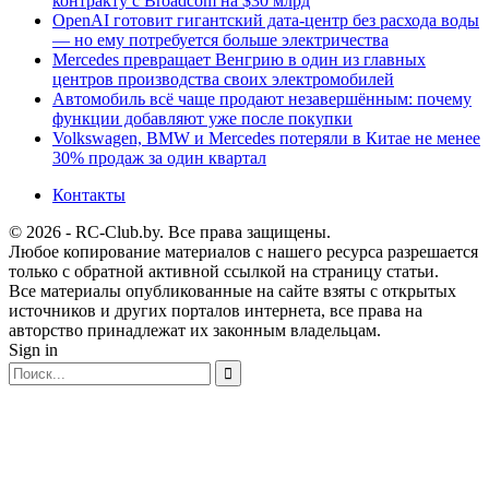
контракту с Broadcom на $30 млрд
OpenAI готовит гигантский дата-центр без расхода воды
— но ему потребуется больше электричества
Mercedes превращает Венгрию в один из главных
центров производства своих электромобилей
Автомобиль всё чаще продают незавершённым: почему
функции добавляют уже после покупки
Volkswagen, BMW и Mercedes потеряли в Китае не менее
30% продаж за один квартал
Контакты
© 2026 - RC-Club.by. Все права защищены.
Любое копирование материалов с нашего ресурса разрешается
только с обратной активной ссылкой на страницу статьи.
Все материалы опубликованные на сайте взяты с открытых
источников и других порталов интернета, все права на
авторство принадлежат их законным владельцам.
Sign in