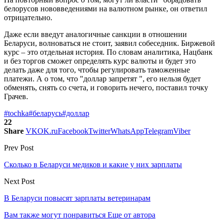
белорусов нововведениями на валютном рынке, он ответил
отрицательно.
Даже если введут аналогичные санкции в отношении
Беларуси, волноваться не стоит, заявил собеседник. Биржевой
курс – это отдельная история. По словам аналитика, Нацбанк
и без торгов сможет определять курс валюты и будет это
делать даже для того, чтобы регулировать таможенные
платежи. А о том, что "доллар запретят ", его нельзя будет
обменять, снять со счета, и говорить нечего, поставил точку
Грачев.
#tochka
#беларусь
#доллар
22
Share
VK
OK.ru
Facebook
Twitter
WhatsApp
Telegram
Viber
Prev Post
Сколько в Беларуси медиков и какие у них зарплаты
Next Post
В Беларуси повысят зарплаты ветеринарам
Вам также могут понравиться
Еще от автора