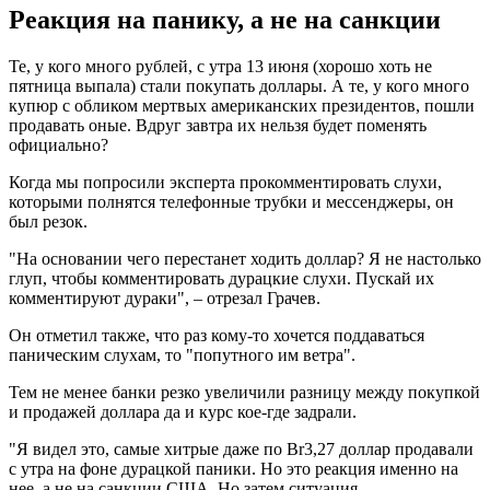
Реакция на панику, а не на санкции
Те, у кого много рублей, с утра 13 июня (хорошо хоть не
пятница выпала) стали покупать доллары. А те, у кого много
купюр с обликом мертвых американских президентов, пошли
продавать оные. Вдруг завтра их нельзя будет поменять
официально?
Когда мы попросили эксперта прокомментировать слухи,
которыми полнятся телефонные трубки и мессенджеры, он
был резок.
"На основании чего перестанет ходить доллар? Я не настолько
глуп, чтобы комментировать дурацкие слухи. Пускай их
комментируют дураки", – отрезал Грачев.
Он отметил также, что раз кому-то хочется поддаваться
паническим слухам, то "попутного им ветра".
Тем не менее банки резко увеличили разницу между покупкой
и продажей доллара да и курс кое-где задрали.
"Я видел это, самые хитрые даже по Br3,27 доллар продавали
с утра на фоне дурацкой паники. Но это реакция именно на
нее, а не на санкции США. Но затем ситуация