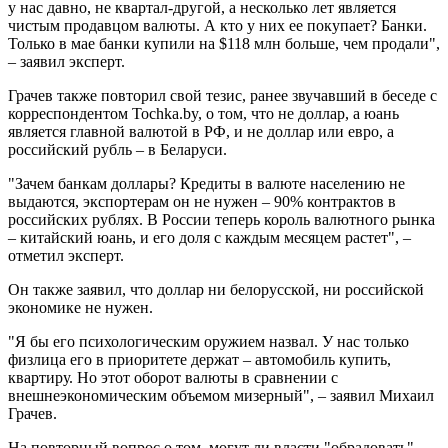
у нас давно, не квартал-другой, а несколько лет является
чистым продавцом валюты. А кто у них ее покупает? Банки.
Только в мае банки купили на $118 млн больше, чем продали",
– заявил эксперт.
Грачев также повторил свой тезис, ранее звучавший в беседе с
корреспондентом Tochka.by, о том, что не доллар, а юань
является главной валютой в РФ, и не доллар или евро, а
российский рубль – в Беларуси.
"Зачем банкам доллары? Кредиты в валюте населению не
выдаются, экспортерам он не нужен – 90% контрактов в
российских рублях. В России теперь король валютного рынка
– китайский юань, и его доля с каждым месяцем растет", –
отметил эксперт.
Он также заявил, что доллар ни белорусской, ни российской
экономике не нужен.
"Я бы его психологическим оружием назвал. У нас только
физлица его в приоритете держат – автомобиль купить,
квартиру. Но этот оборот валюты в сравнении с
внешнеэкономическим объемом мизерный", – заявил Михаил
Грачев.
На повторный вопрос о том, могут ли власти "обрадовать"