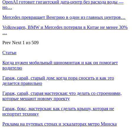
OpenAI готовит гигантский дата-центр без расхода воды —
но…
Mercedes превращает Венгрию в один из главных центров…
Volkswagen, BMW и Mercedes потеряли в Китае не менее 30%
…
Prev
Next
1 из 509
Статьи
Когда нужен мобильный шиномонтаж и как он помогает
водителю
Гараж, сарай, старый дом: когда пора сносить и как это
делается правильно
Гараж, сарай, старая мастерская: что делать со строениями,
которые мешают новому проекту
Гараж, бокс, мастерская: как сделать крышу, которая не
испортит технику
Реклама на путевых стенах и эскалаторах метро Минска