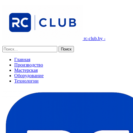
rc-club.by -
Главная
Производство
Мастерская
Оборудование
Технологии