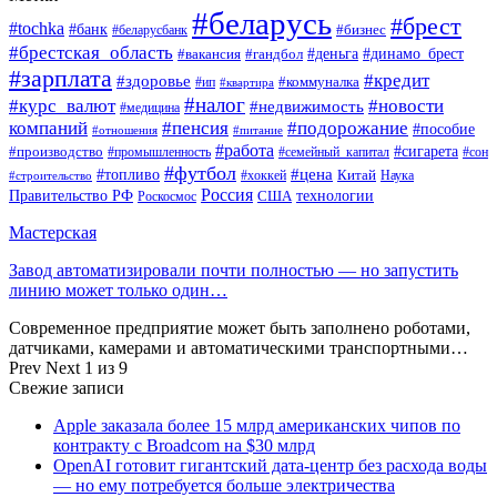
#беларусь
#брест
#tochka
#банк
#бизнес
#беларусбанк
#брестская_область
#деньга
#динамо_брест
#вакансия
#гандбол
#зарплата
#кредит
#здоровье
#коммуналка
#ип
#квартира
#налог
#курс_валют
#новости
#недвижимость
#медицина
компаний
#пенсия
#подорожание
#пособие
#отношения
#питание
#работа
#производство
#сигарета
#промышленность
#семейный_капитал
#сон
#футбол
#цена
#топливо
Китай
Наука
#строительство
#хоккей
Россия
Правительство РФ
США
технологии
Роскосмос
Мастерская
Завод автоматизировали почти полностью — но запустить
линию может только один…
Современное предприятие может быть заполнено роботами,
датчиками, камерами и автоматическими транспортными…
Prev
Next
1 из 9
Свежие записи
Apple заказала более 15 млрд американских чипов по
контракту с Broadcom на $30 млрд
OpenAI готовит гигантский дата-центр без расхода воды
— но ему потребуется больше электричества