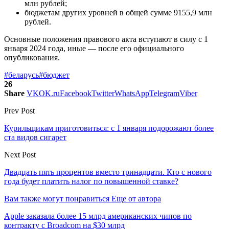
млн рублей;
бюджетам других уровней в общей сумме 9155,9 млн
рублей.
Основные положения правового акта вступают в силу с 1
января 2024 года, иные — после его официального
опубликования.
#беларусь
#бюджет
26
Share
VK
OK.ru
Facebook
Twitter
WhatsApp
Telegram
Viber
Prev Post
Курильщикам приготовиться: с 1 января подорожают более
ста видов сигарет
Next Post
Двадцать пять процентов вместо тринадцати. Кто с нового
года будет платить налог по повышенной ставке?
Вам также могут понравиться
Еще от автора
Apple заказала более 15 млрд американских чипов по
контракту с Broadcom на $30 млрд