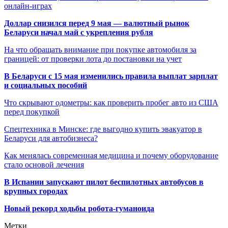
онлайн-играх
Доллар снизился перед 9 мая — валютный рынок
Беларуси начал май с укрепления рубля
На что обращать внимание при покупке автомобиля за
границей: от проверки лота до постановки на учет
В Беларуси с 15 мая изменились правила выплат зарплат
и социальных пособий
Что скрывают одометры: как проверить пробег авто из США
перед покупкой
Спецтехника в Минске: где выгодно купить эвакуатор в
Беларуси для автобизнеса?
Как менялась современная медицина и почему оборудование
стало основой лечения
В Испании запускают пилот беспилотных автобусов в
крупных городах
Новый рекорд ходьбы робота-гуманоида
Метки