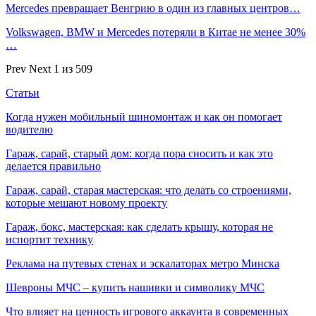
Mercedes превращает Венгрию в один из главных центров…
Volkswagen, BMW и Mercedes потеряли в Китае не менее 30%
…
Prev
Next
1 из 509
Статьи
Когда нужен мобильный шиномонтаж и как он помогает
водителю
Гараж, сарай, старый дом: когда пора сносить и как это
делается правильно
Гараж, сарай, старая мастерская: что делать со строениями,
которые мешают новому проекту
Гараж, бокс, мастерская: как сделать крышу, которая не
испортит технику
Реклама на путевых стенах и эскалаторах метро Минска
Шевроны МЧС – купить нашивки и символику МЧС
Что влияет на ценность игрового аккаунта в современных