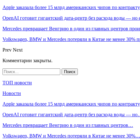
Apple заказала более 15 млрд американских чипов по контракту
OpenAI готовит гигантский дата-центр без расхода воды — но
Mercedes превращает Венгрию в один из главных центров про
Volkswagen, BMW и Mercedes потеряли в Китае не менее 30% п
Prev
Next
Комментарии закрыты.
ТОП новости
Новости
Apple заказала более 15 млрд американских чипов по контрак
OpenAI готовит гигантский дата-центр без расхода воды — н
Mercedes превращает Венгрию в один из главных центров…
Volkswagen, BMW и Mercedes потеряли в Китае не менее 30%