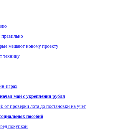
елю
я правильно
оторые мешают новому проекту
ит технику
йн-играх
начал май с укрепления рубля
: от проверки лота до постановки на учет
 социальных пособий
еред покупкой