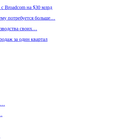
 с Broadcom на $30 млрд
 ему потребуется больше…
изводства своих…
родаж за один квартал
ту…
о…
…