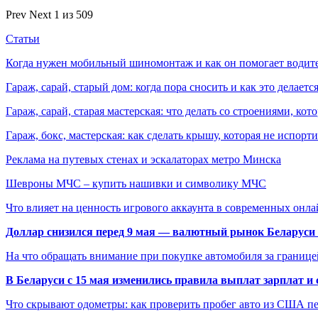
Prev
Next
1 из 509
Статьи
Когда нужен мобильный шиномонтаж и как он помогает водит
Гараж, сарай, старый дом: когда пора сносить и как это делаетс
Гараж, сарай, старая мастерская: что делать со строениями, к
Гараж, бокс, мастерская: как сделать крышу, которая не испорт
Реклама на путевых стенах и эскалаторах метро Минска
Шевроны МЧС – купить нашивки и символику МЧС
Что влияет на ценность игрового аккаунта в современных онла
Доллар снизился перед 9 мая — валютный рынок Беларуси 
На что обращать внимание при покупке автомобиля за границей
В Беларуси с 15 мая изменились правила выплат зарплат и
Что скрывают одометры: как проверить пробег авто из США п