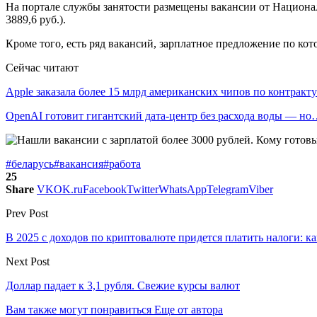
На портале службы занятости размещены вакансии от Национа
3889,6 руб.).
Кроме того, есть ряд вакансий, зарплатное предложение по кот
Сейчас читают
Apple заказала более 15 млрд американских чипов по контрак
OpenAI готовит гигантский дата-центр без расхода воды — н
#беларусь
#вакансия
#работа
25
Share
VK
OK.ru
Facebook
Twitter
WhatsApp
Telegram
Viber
Prev Post
В 2025 с доходов по криптовалюте придется платить налоги: 
Next Post
Доллар падает к 3,1 рубля. Свежие курсы валют
Вам также могут понравиться
Еще от автора