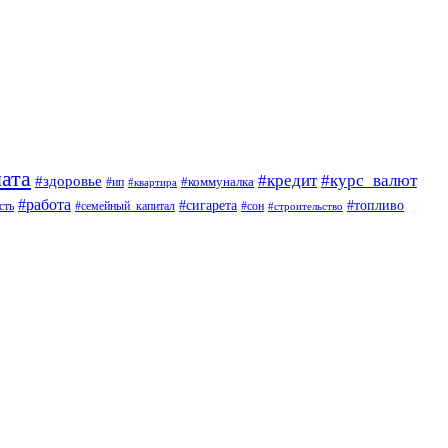
ата
#кредит
#курс_валют
#здоровье
#коммуналка
#ип
#квартира
#работа
#сигарета
#топливо
сть
#семейный_капитал
#сон
#строительство