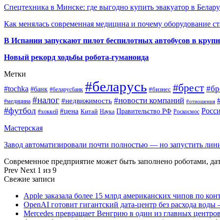
Спецтехника в Минске: где выгодно купить эвакуатор в Белару
Как менялась современная медицина и почему оборудование ст
В Испании запускают пилот беспилотных автобусов в круп
Новый рекорд ходьбы робота-гуманоида
Метки
#беларусь
#брест
#tochka
#бр
#банк
#бизнес
#беларусбанк
#налог
#новости компаний
#недвижимость
#медицина
#отношения
#футбол
Росс
#цена
Правительство РФ
Китай
Наука
Роскосмос
#хоккей
Мастерская
Завод автоматизировали почти полностью — но запустить ли
Современное предприятие может быть заполнено роботами, д
Prev
Next
1 из 9
Свежие записи
Apple заказала более 15 млрд американских чипов по кон
OpenAI готовит гигантский дата-центр без расхода воды 
Mercedes превращает Венгрию в один из главных центро