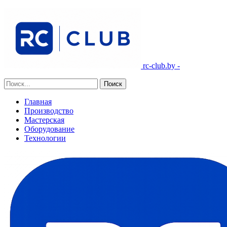
rc-club.by -
Главная
Производство
Мастерская
Оборудование
Технологии