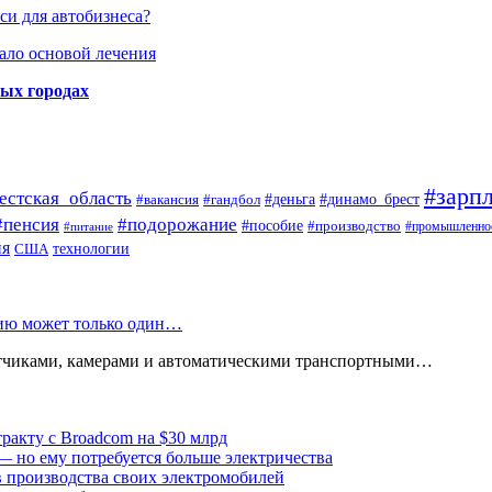
си для автобизнеса?
ало основой лечения
ных городах
#зарпл
естская_область
#деньга
#динамо_брест
#вакансия
#гандбол
#пенсия
#подорожание
#пособие
#производство
#промышленно
#питание
ия
США
технологии
нию может только один…
атчиками, камерами и автоматическими транспортными…
тракту с Broadcom на $30 млрд
— но ему потребуется больше электричества
в производства своих электромобилей