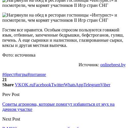
Гостям все нравится. Особым спросом пользуются говяжий
язык, отбивные, запеченные бедрышки, бефстроганов, гуляш,
печень. А еще сырники и налистники, глазированные сырки,
кексы и другая местная выпечка.
Фото: источника
Источник:
onlinebrest.by
#брест
#игры
#питание
21
Share
VK
OK.ru
Facebook
Twitter
WhatsApp
Telegram
Viber
Prev Post
Советы агронома, которые помогут избавиться от мух на
дачном участке
Next Post