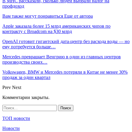
В МНС рассказали, сколько людей выбрали налог на
профдоход
Вам также могут понравиться
Еще от автора
Apple заказала более 15 млрд американских чипов по
контракту с Broadcom на $30 млрд
OpenAI готовит гигантский дата-центр без расхода воды — но
ему потребуется больше…
Mercedes превращает Венгрию в один из главных центров
производства своих…
Volkswagen, BMW и Mercedes потеряли в Китае не менее 30%
продаж за один квартал
Prev
Next
Комментарии закрыты.
ТОП новости
Новости