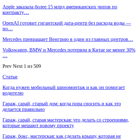
Apple заказала более 15 млрд американских чипов по
контракту…
OpenAI готовит гигантский дата-центр без расхода воды —
но…
Mercedes превращает Венгрию в один из главных центров…
Volkswagen, BMW и Mercedes потеряли в Китае не менее 30%
…
Prev
Next
1 из 509
Статьи
Когда нужен мобильный шиномонтаж и как он помогает
водителю
Гараж, сарай, старый дом: когда пора сносить и как это
делается правильно
Гараж, сарай, старая мастерская: что делать со строениями,
которые мешают новому проекту
Гараж, бокс, мастерская: как сделать крышу, которая не