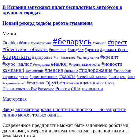
В Испании запускают пилот беспилотных автобусов в
крупных городах
Новый рекорд ходьбы робота-гуманоида
Метки
#беларусь
#брест
#tochka
#банк
#бизнес
#беларусбанк
#брестская_область
#деньга
#динамо_брест
#вакансия
#гандбол
#зарплата
#кредит
#здоровье
#коммуналка
#ип
#квартира
#налог
#курс_валют
#новости
#недвижимость
#медицина
компаний
#пенсия
#подорожание
#пособие
#отношения
#питание
#работа
#производство
#сигарета
#промышленность
#семейный_капитал
#сон
#футбол
#цена
#топливо
Китай
Наука
#строительство
#хоккей
Россия
Правительство РФ
США
технологии
Роскосмос
Мастерская
Завод автоматизировали почти полностью — но запустить
линию может только один…
Современное предприятие может быть заполнено роботами,
датчиками, камерами и автоматическими транспортными…
Prev
Next
1 из 9