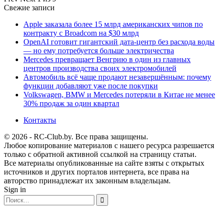
Свежие записи
Apple заказала более 15 млрд американских чипов по
контракту с Broadcom на $30 млрд
OpenAI готовит гигантский дата-центр без расхода воды
— но ему потребуется больше электричества
Mercedes превращает Венгрию в один из главных
центров производства своих электромобилей
Автомобиль всё чаще продают незавершённым: почему
функции добавляют уже после покупки
Volkswagen, BMW и Mercedes потеряли в Китае не менее
30% продаж за один квартал
Контакты
© 2026 - RC-Club.by. Все права защищены.
Любое копирование материалов с нашего ресурса разрешается
только с обратной активной ссылкой на страницу статьи.
Все материалы опубликованные на сайте взяты с открытых
источников и других порталов интернета, все права на
авторство принадлежат их законным владельцам.
Sign in