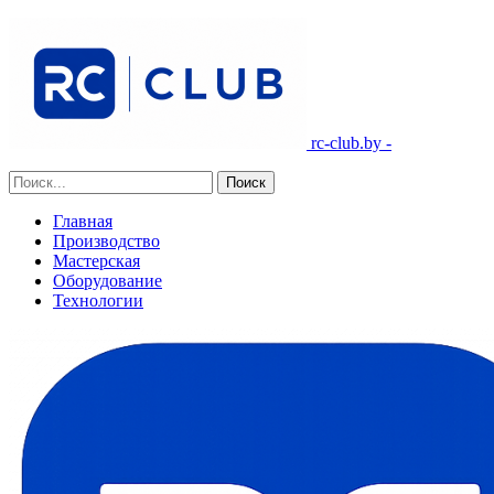
rc-club.by -
Главная
Производство
Мастерская
Оборудование
Технологии