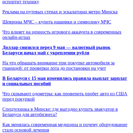
испортит технику
Реклама на путевых стенах и эскалаторах метро Минска
Шевроны МЧС – купить нашивки и символику МЧС
Что влияет на ценность игрового аккаунта в современных
онлайн-играх
Доллар снизился перед 9 мая — валютный рынок
Беларуси начал май с укрепления рубля
На что обращать внимание при покупке автомобиля за
границей: от проверки лота до постановки на учет
В Беларуси с 15 мая изменились правила выплат зарплат
и социальных пособий
Что скрывают одометры: как проверить пробег авто из США
перед покупкой
Спецтехника в Минске: где выгодно купить эвакуатор в
Беларуси для автобизнеса?
Как менялась современная медицина и почему оборудование
стало основой лечения