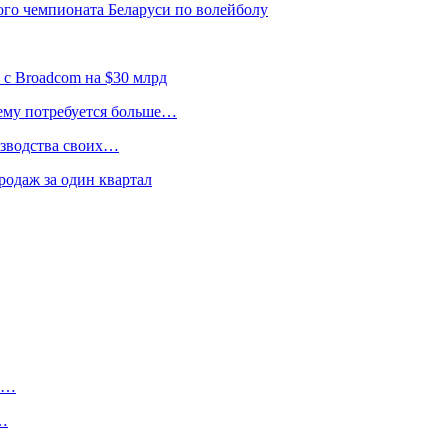
ого чемпионата Беларуси по волейболу
 с Broadcom на $30 млрд
 ему потребуется больше…
изводства своих…
родаж за один квартал
ту…
о…