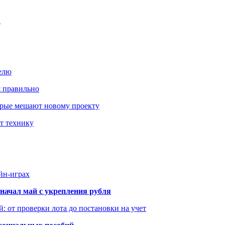
…
елю
я правильно
оторые мешают новому проекту
ит технику
йн-играх
начал май с укрепления рубля
: от проверки лота до постановки на учет