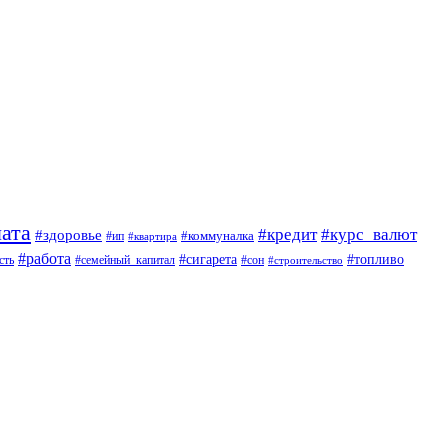
ата
#кредит
#курс_валют
#здоровье
#коммуналка
#ип
#квартира
#работа
#сигарета
#топливо
сть
#семейный_капитал
#сон
#строительство