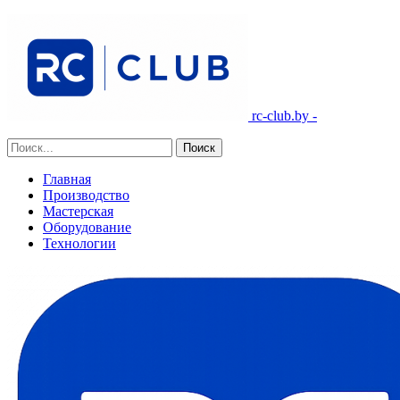
rc-club.by -
Главная
Производство
Мастерская
Оборудование
Технологии