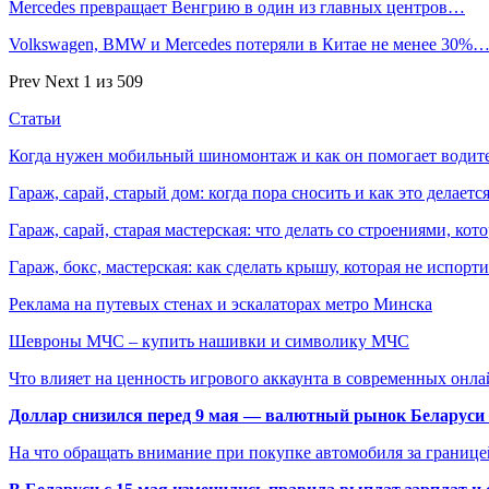
Mercedes превращает Венгрию в один из главных центров…
Volkswagen, BMW и Mercedes потеряли в Китае не менее 30%
Prev
Next
1 из 509
Статьи
Когда нужен мобильный шиномонтаж и как он помогает водит
Гараж, сарай, старый дом: когда пора сносить и как это делаетс
Гараж, сарай, старая мастерская: что делать со строениями, к
Гараж, бокс, мастерская: как сделать крышу, которая не испорт
Реклама на путевых стенах и эскалаторах метро Минска
Шевроны МЧС – купить нашивки и символику МЧС
Что влияет на ценность игрового аккаунта в современных онла
Доллар снизился перед 9 мая — валютный рынок Беларуси 
На что обращать внимание при покупке автомобиля за границей