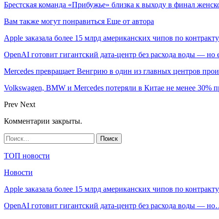
Брестская команда «Прибужье» близка к выходу в финал женск
Вам также могут понравиться
Еще от автора
Apple заказала более 15 млрд американских чипов по контракту
OpenAI готовит гигантский дата-центр без расхода воды — но
Mercedes превращает Венгрию в один из главных центров про
Volkswagen, BMW и Mercedes потеряли в Китае не менее 30% п
Prev
Next
Комментарии закрыты.
ТОП новости
Новости
Apple заказала более 15 млрд американских чипов по контрак
OpenAI готовит гигантский дата-центр без расхода воды — н