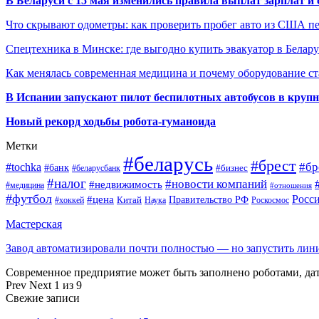
В Беларуси с 15 мая изменились правила выплат зарплат и
Что скрывают одометры: как проверить пробег авто из США п
Спецтехника в Минске: где выгодно купить эвакуатор в Белару
Как менялась современная медицина и почему оборудование ст
В Испании запускают пилот беспилотных автобусов в круп
Новый рекорд ходьбы робота-гуманоида
Метки
#беларусь
#брест
#tochka
#бр
#банк
#бизнес
#беларусбанк
#налог
#новости компаний
#недвижимость
#медицина
#отношения
#футбол
Росс
#цена
Правительство РФ
Китай
Наука
Роскосмос
#хоккей
Мастерская
Завод автоматизировали почти полностью — но запустить ли
Современное предприятие может быть заполнено роботами, д
Prev
Next
1 из 9
Свежие записи