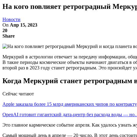
На кого повлияет ретроградный Меркурий
Новости
On
Апр 15, 2023
20
Share
Меркурий в астрологии отвечает за передачу информации, обще
В такие периоды космические объекты начинают двигаться в об
второй раз в 2023 году станет ретроградным. Это произойдет 
Когда Меркурий станет ретроградным во
Сейчас читают
Apple заказала более 15 млрд американских чипов по контрак
OpenAI готовит гигантский дата-центр без расхода воды — н
Это главное кармическое событие апреля. Как удалось узнать ж
Самый мощный день в апреле ― 20 число. В этот день состоится