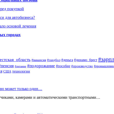
 социальных пособий
еред покупкой
си для автобизнеса?
ало основой лечения
ных городах
#зарпл
естская_область
#деньга
#динамо_брест
#вакансия
#гандбол
#пенсия
#подорожание
#пособие
#производство
#промышленно
#питание
ия
США
технологии
нию может только один…
атчиками, камерами и автоматическими транспортными…