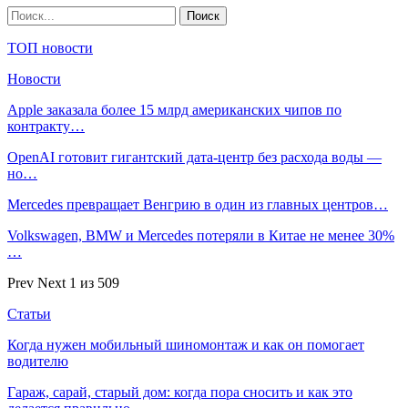
ТОП новости
Новости
Apple заказала более 15 млрд американских чипов по
контракту…
OpenAI готовит гигантский дата-центр без расхода воды —
но…
Mercedes превращает Венгрию в один из главных центров…
Volkswagen, BMW и Mercedes потеряли в Китае не менее 30%
…
Prev
Next
1 из 509
Статьи
Когда нужен мобильный шиномонтаж и как он помогает
водителю
Гараж, сарай, старый дом: когда пора сносить и как это