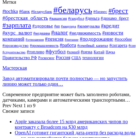
Метки
#беларусь
#брест
#tochka
#банк
#бизнес
#беларусбанк
#брестская_область
#деньга
#динамо_брест
#вакансия
#гандбол
#зарплата
#кредит
#здоровье
#коммуналка
#ип
#квартира
#налог
#курс_валют
#новости
#недвижимость
#медицина
компаний
#пенсия
#подорожание
#пособие
#отношения
#питание
#работа
#производство
#сигарета
#промышленность
#семейный_капитал
#сон
#футбол
#цена
#топливо
Китай
Наука
#строительство
#хоккей
Россия
Правительство РФ
США
технологии
Роскосмос
Мастерская
Завод автоматизировали почти полностью — но запустить
линию может только один…
Современное предприятие может быть заполнено роботами,
датчиками, камерами и автоматическими транспортными…
Prev
Next
1 из 9
Свежие записи
Apple заказала более 15 млрд американских чипов по
контракту с Broadcom на $30 млрд
OpenAI готовит гигантский дата-центр без расхода воды