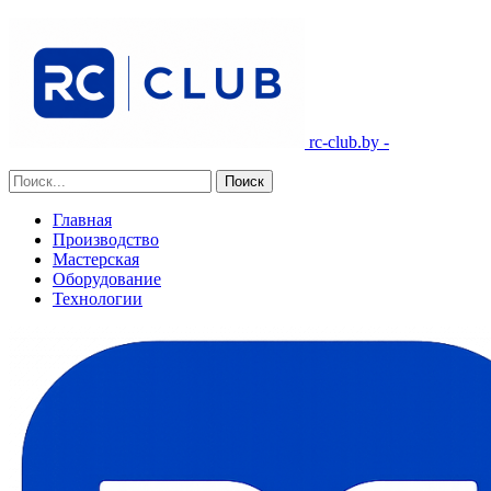
rc-club.by -
Главная
Производство
Мастерская
Оборудование
Технологии