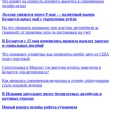
Что влияет на ценность игрового аккаунта в современных
онлайн-играх
Доллар снизился перед 9 мая — валютный рынок
Беларуси начал май с укрепления рубля
На что обращать внимание при покупке автомобиля за
границей: от проверки лота до постановки на учет
В Беларуси с 15 мая изменились правила выплат зарплат
и социальных пособий
Что скрывают одометры: как проверить пробег авто из США
перед покупкой
Спецтехника в Минске: где выгодно купить эвакуатор в
Беларуси для автобизнеса?
Как менялась современная медицина и почему оборудование
стало основой лечения
В Испании запускают пилот беспилотных автобусов в
крупных городах
Новый рекорд ходьбы робота-гуманоида