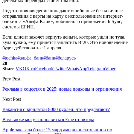
денежных переводах станет платной.
Под это нововведение попадают ошибочные безналичные
отправления с карты на карту с использованием интернет-
банкинга «Альфа-Клик», мобильного приложения InSync,
системы ЕРИП.
Если клиент захочет вернуть деньги, которые ушли не туда,
куда нужно, ему придется заплатить Br20. Это нововведение
будет действовать с 1 апреля.
#tochka
#альфа_банк
#банк
#беларусь
28
Share
VK
OK.ru
Facebook
Twitter
WhatsApp
Telegram
Viber
Prev Post
Реклама в соцсетях в 2025: новые подходы и ограничения
Next Post
Вакансия с зарплатой 8000 рублей: что предлагают?
Вам также могут понравиться
Еще от автора
Apple заказала более 15 млрд американских чипов по