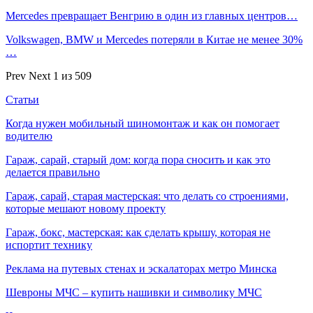
Mercedes превращает Венгрию в один из главных центров…
Volkswagen, BMW и Mercedes потеряли в Китае не менее 30%
…
Prev
Next
1 из 509
Статьи
Когда нужен мобильный шиномонтаж и как он помогает
водителю
Гараж, сарай, старый дом: когда пора сносить и как это
делается правильно
Гараж, сарай, старая мастерская: что делать со строениями,
которые мешают новому проекту
Гараж, бокс, мастерская: как сделать крышу, которая не
испортит технику
Реклама на путевых стенах и эскалаторах метро Минска
Шевроны МЧС – купить нашивки и символику МЧС