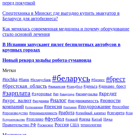
перед покупкой
Спецтехника в Минске: где выгодно купить эвакуатор в
Беларуси для автобизнеса?
Как менялась современная медицина и почему оборудование
стало основой лечения
В Испании запускают пилот беспилотных автобусов в
крупных городах
Новый рекорд ходьбы робота-гуманоида
Метки
#беларусь
#брест
#tochka
#банк
#бизнес
#беларусбанк
#брестская_область
#деньга
#динамо_брест
#вакансия
#гандбол
#зарплата
#кредит
#здоровье
#коммуналка
#ип
#квартира
#налог
#курс_валют
#новости
#недвижимость
#медицина
компаний
#пенсия
#подорожание
#пособие
#отношения
#питание
#работа
#производство
#сигарета
#промышленность
#семейный_капитал
#сон
#футбол
#цена
#топливо
Китай
Наука
#строительство
#хоккей
Россия
Правительство РФ
США
технологии
Роскосмос
Мастерская