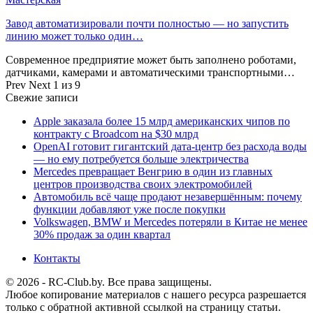
Завод автоматизировали почти полностью — но запустить
линию может только один…
Современное предприятие может быть заполнено роботами,
датчиками, камерами и автоматическими транспортными…
Prev
Next
1 из 9
Свежие записи
Apple заказала более 15 млрд американских чипов по
контракту с Broadcom на $30 млрд
OpenAI готовит гигантский дата-центр без расхода воды
— но ему потребуется больше электричества
Mercedes превращает Венгрию в один из главных
центров производства своих электромобилей
Автомобиль всё чаще продают незавершённым: почему
функции добавляют уже после покупки
Volkswagen, BMW и Mercedes потеряли в Китае не менее
30% продаж за один квартал
Контакты
© 2026 - RC-Club.by. Все права защищены.
Любое копирование материалов с нашего ресурса разрешается
только с обратной активной ссылкой на страницу статьи.