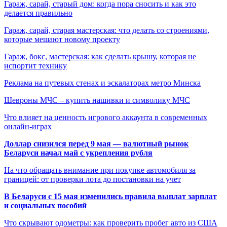
Гараж, сарай, старый дом: когда пора сносить и как это
делается правильно
Гараж, сарай, старая мастерская: что делать со строениями,
которые мешают новому проекту
Гараж, бокс, мастерская: как сделать крышу, которая не
испортит технику
Реклама на путевых стенах и эскалаторах метро Минска
Шевроны МЧС – купить нашивки и символику МЧС
Что влияет на ценность игрового аккаунта в современных
онлайн-играх
Доллар снизился перед 9 мая — валютный рынок
Беларуси начал май с укрепления рубля
На что обращать внимание при покупке автомобиля за
границей: от проверки лота до постановки на учет
В Беларуси с 15 мая изменились правила выплат зарплат
и социальных пособий
Что скрывают одометры: как проверить пробег авто из США