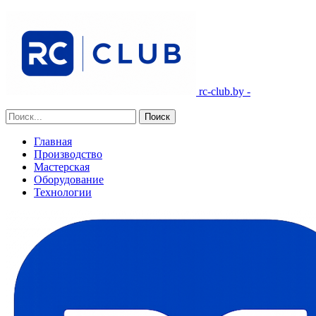
rc-club.by -
Главная
Производство
Мастерская
Оборудование
Технологии