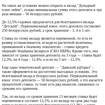
На таких же условиях можно открыть и вклад "Доходный
плюс online", только минимальная сумма этого депозита в три
раза меньше – 50 белорусских рублей.
До 12,5% годовых предлагается для безотзывного вклада
"Детский". Первоначальный взнос этого депозита составляет
250 белорусских рублей, а срок хранения – 3, 4 и 5 лет.
Ставка по этому вкладу является переменной, то есть ее
размер устанавливается, исходя из расчетной величины,
привязанной к базовому показателю – ставке кредита
овернайт Нацбанка Беларуси (СКО НБРБ). Кроме того, она
зависит от срока хранения депозита: на 3 года — ставка будет
12,3%, на 4 года – 12,4%, а если на 5 лет – 12,5%.
Еще один тематический депозит — "Дамский к@приз" –
также оформляется на достаточно выгодных условиях. Это
безотзывной вклад в белорусских рублях. Первоначальный
взнос этого депозита — 50 белорусских рублей, а что касается
процентной ставки, то тоже есть ряд нюансов, связанных со
сроками его хранения.
Так, по вкладу со сроком хранения 13 месяцев ставка будет
переменная и составит 12,1%, а по вкладу на срок два года
первые полгода хранения фиксированная (12,3%), а затем